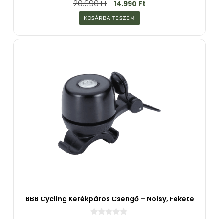
20.990
Ft
14.990
Ft
a
z
KOSÁRBA TESZEM
5
-
b
ő
l
BBB Cycling Kerékpáros Csengő – Noisy, Fekete