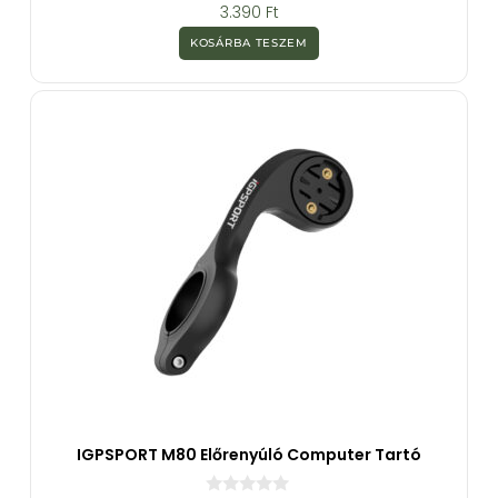
0
3.390
Ft
a
z
KOSÁRBA TESZEM
5
-
b
ő
l
IGPSPORT M80 Előrenyúló Computer Tartó