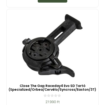
5
-
b
ő
l
Close The Gap Raceday4 Evo SD Tartó
(Specialized/Orbea/Cervélo/Syncross/Easton/3T)
0
27.990
Ft
a