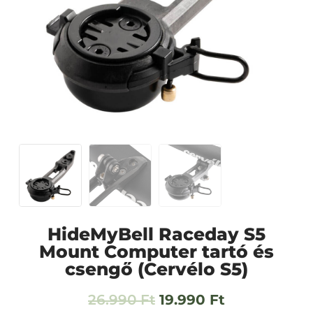
HideMyBell Raceday S5
Mount Computer tartó és
csengő (Cervélo S5)
26.990
Ft
19.990
Ft