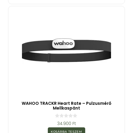
b
ő
l
WAHOO TRACKR Heart Rate – Pulzusmérő
Mellkaspánt
0
34.900
Ft
a
z
KOSÁRBA TESZEM