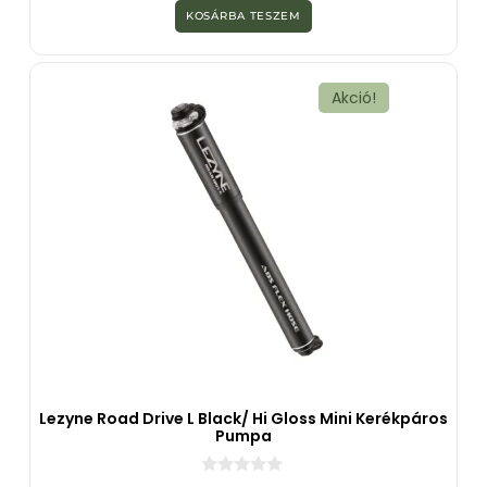
z
KOSÁRBA TESZEM
5
-
b
ő
l
Akció!
Lezyne Road Drive L Black/ Hi Gloss Mini Kerékpáros
Pumpa
0