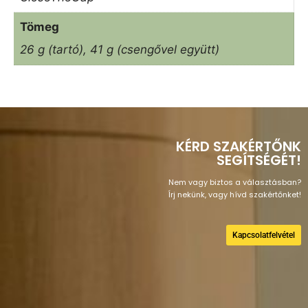
Tömeg
26 g (tartó), 41 g (csengővel együtt)
KÉRD SZAKÉRTŐNK
SEGÍTSÉGÉT!
Nem vagy biztos a választásban?
Írj nekünk, vagy hívd szakértőnket!
Kapcsolatfelvétel