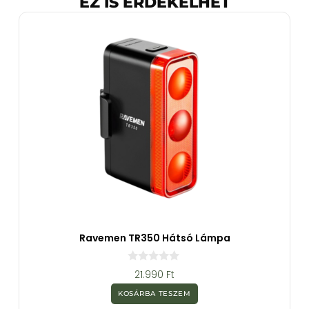
EZ IS ÉRDEKELHET
Ravemen TR350 Hátsó Lámpa
0
21.990
Ft
a
z
KOSÁRBA TESZEM
5
-