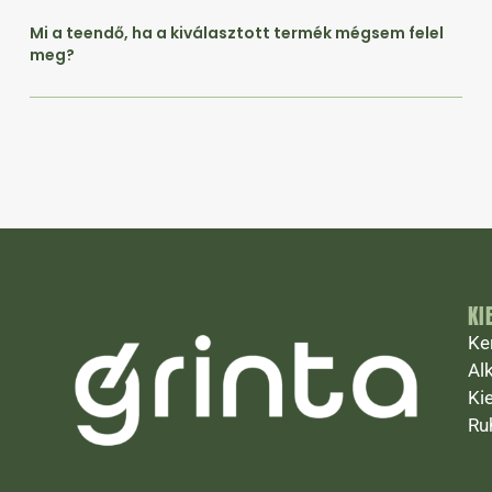
Mi a teendő, ha a kiválasztott termék mégsem felel
meg?
KI
Ke
Al
Ki
Ru