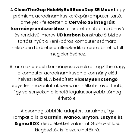
A
CloseTheGap HideMyBell RaceDay S5 Mount
egy
prémium, aerodinamikus kerékpárkomputer-tartó,
amelyet kifejezetten a
Cervélo S5 integrált
kormányrendszeréhez
fejlesztettek. Az ultrakönnyű
és rendkívül merev
UD karbon
konstrukció biztos
tartást nyújt a kerékpáros komputer számára,
miközben tökéletesen illeszkedik a kerékpár letisztult
megjelenéséhez.
A tartó az eredeti kormánycsavarokkal rögzíthető, így
a komputer aerodinamikusan a kormány előtt
helyezkedik el. A beépített
HideMyBell csengő
egyetlen mozdulattal, szerszám nélkül eltávolítható,
így versenyeken a lehető legalacsonyabb tömeg
érhető el.
A csomag többféle adaptert tartalmaz, így
kompatibilis a
Garmin, Wahoo, Bryton, Lezyne és
Sigma ROX
készülékekkel, valamint GoPro-stílusú
kiegészítők is felszerelhetők rá.