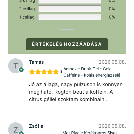
3 csillag
0%
2 csillag
0%
1 csillag
0%
ÉRTÉKELÉS HOZZÁADÁSA
Tamás
2026.08.08.
Amacx - Drink Gel - Cola
Caffeine - kólás energiazselé
Jó az állaga, nagy pulzuson is könnyen
megiható. Rögtön beüt a koffein. A
citrus géllel szoktam kombinálni.
Zsófia
2026.08.08.
Met Rivale Kerékpáros Sisak