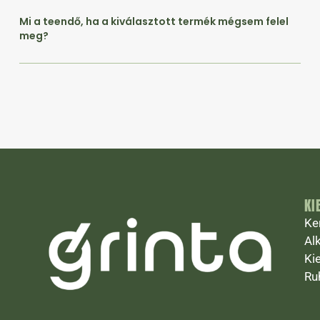
Mi a teendő, ha a kiválasztott termék mégsem felel
meg?
KI
Ke
Al
Ki
Ru