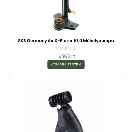
SKS Germany Air X-Plorer 10.0 Műhelypumpa
0
19.990
Ft
a
z
KOSÁRBA TESZEM
5
-
b
ő
l