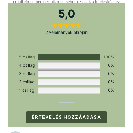
email címed nem jelenik meg sehol, ez csak a hitelesítéshez
szükséges.
5,0
2 vélemények alapján
5 csillag
100%
4 csillag
0%
3 csillag
0%
2 csillag
0%
1 csillag
0%
ÉRTÉKELÉS HOZZÁADÁSA