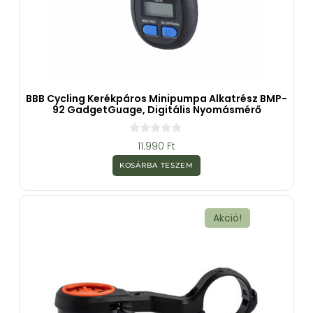
BBB Cycling Kerékpáros Minipumpa Alkatrész BMP-
92 GadgetGuage, Digitális Nyomásmérő
0
11.990
Ft
a
z
KOSÁRBA TESZEM
5
-
b
ő
l
Akció!