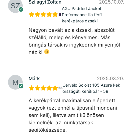
Szilagyi Zoltan
2025.10.07.
AGU Padded Jacket
Preformance lila férfi
kerékpáros dzseki
Nagyon bevált ez a dzseki, abszolút
szélálló, meleg és kényelmes. Más
bringás társak is irigykednek milyen jól
néz ki
Márk
2025.03.20.
Cervélo Soloist 105 Azure kék
országúti kerékpár - 58
A kerékpárral maximálisan elégedett
vagyok (ezt ennél a típusnál mondani
sem kell), illetve amit különösen
kiemelnék, az munkatársak
segítőkészsége.