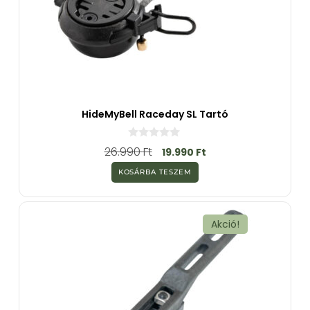
HideMyBell Raceday SL Tartó
0
26.990
Ft
19.990
Ft
a
z
KOSÁRBA TESZEM
5
-
b
ő
l
Akció!