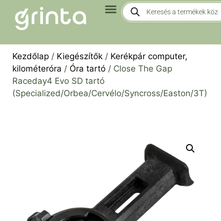
Kezdőlap
/
Kiegészítők
/
Kerékpár computer,
kilométeróra
/
Óra tartó
/ Close The Gap
Raceday4 Evo SD tartó
(Specialized/Orbea/Cervélo/Syncross/Easton/3T)