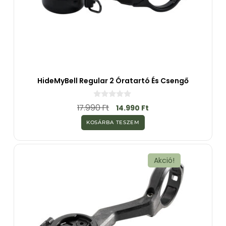
HideMyBell Regular 2 Óratartó És Csengő
0
17.990
Ft
14.990
Ft
a
z
KOSÁRBA TESZEM
5
-
b
ő
l
Akció!