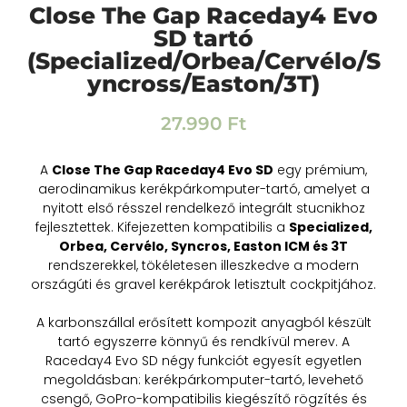
Close The Gap Raceday4 Evo
SD tartó
(Specialized/Orbea/Cervélo/S
yncross/Easton/3T)
27.990
Ft
A
Close The Gap Raceday4 Evo SD
egy prémium,
aerodinamikus kerékpárkomputer-tartó, amelyet a
nyitott első résszel rendelkező integrált stucnikhoz
fejlesztettek. Kifejezetten kompatibilis a
Specialized,
Orbea, Cervélo, Syncros, Easton ICM és 3T
rendszerekkel, tökéletesen illeszkedve a modern
országúti és gravel kerékpárok letisztult cockpitjához.
A karbonszállal erősített kompozit anyagból készült
tartó egyszerre könnyű és rendkívül merev. A
Raceday4 Evo SD négy funkciót egyesít egyetlen
megoldásban: kerékpárkomputer-tartó, levehető
csengő, GoPro-kompatibilis kiegészítő rögzítés és