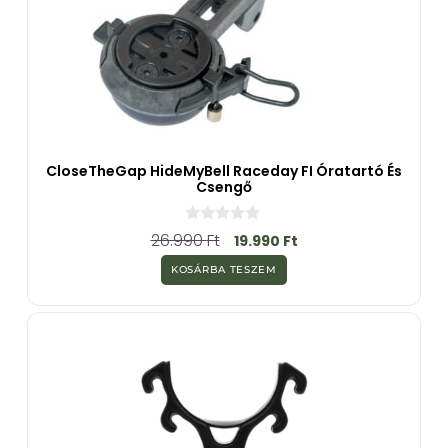
CloseTheGap HideMyBell Raceday FI Óratartó És
Csengő
0
26.990
Ft
19.990
Ft
a
z
KOSÁRBA TESZEM
5
-
b
ő
l