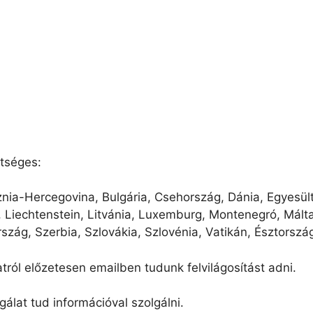
etséges:
znia-Hercegovina, Bulgária, Csehország, Dánia, Egyesült
, Liechtenstein, Litvánia, Luxemburg, Montenegró, Mál
szág, Szerbia, Szlovákia, Szlovénia, Vatikán, Észtorszá
latról előzetesen emailben tudunk felvilágosítást adni.
gálat tud információval szolgálni.