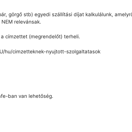
r, görgő stb) egyedi szállítási díjat kalkulálunk, amely
ak NEM relevánsak.
a címzettet (megrendelőt) terheli.
/HU/hu/cimzetteknek-nyujtott-szolgaltatasok
afe-ban van lehetőség.