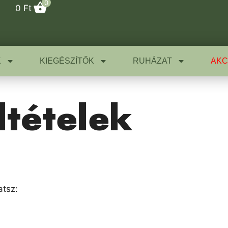
0
0
Ft
K
KIEGÉSZÍTŐK
RUHÁZAT
AKC
eltételek
atsz: