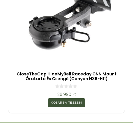
CloseTheGap HideMyBell Raceday CNN Mount
Óratartó És Csengő (Canyon H36-H11)
0
26.990
Ft
a
z
KOSÁRBA TESZEM
5
-
b
ő
l