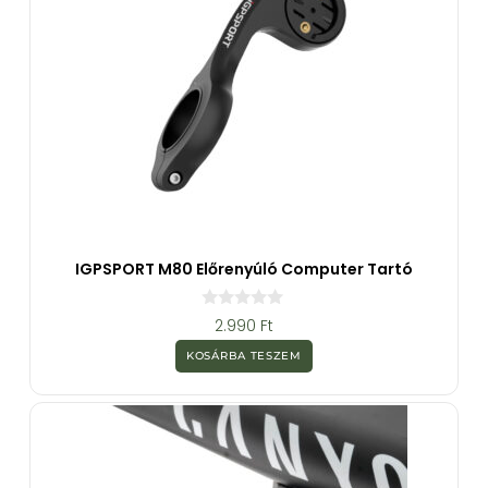
IGPSPORT M80 Előrenyúló Computer Tartó
0
2.990
Ft
a
z
KOSÁRBA TESZEM
5
-
b
ő
l