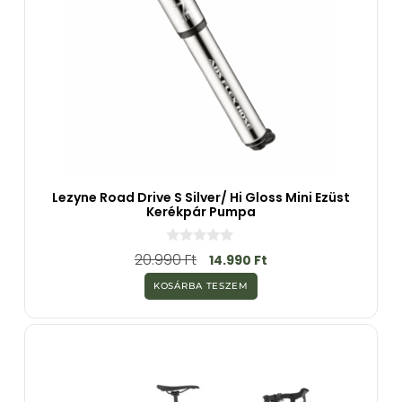
Lezyne Road Drive S Silver/ Hi Gloss Mini Ezüst
Kerékpár Pumpa
0
20.990
Ft
14.990
Ft
a
z
KOSÁRBA TESZEM
5
-
b
ő
l