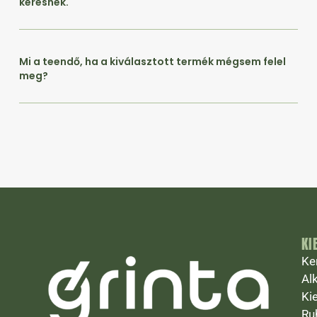
keresnék.
Mi a teendő, ha a kiválasztott termék mégsem felel
meg?
KI
Ke
Al
Ki
Ru