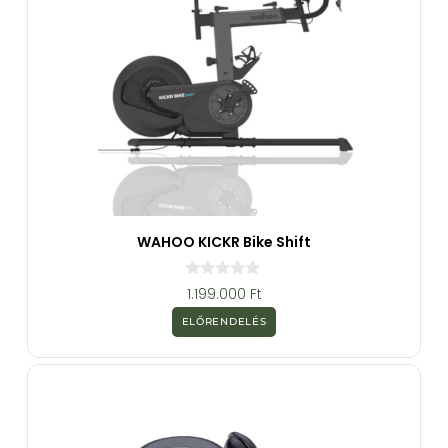
WAHOO KICKR Bike Shift
0
1.199.000
Ft
a
z
ELŐRENDELÉS
5
-
b
ő
l