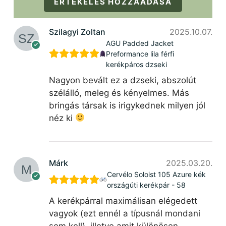
ÉRTÉKELÉS HOZZÁADÁSA
Szilagyi Zoltan
2025.10.07.
AGU Padded Jacket
Preformance lila férfi
kerékpáros dzseki
Nagyon bevált ez a dzseki, abszolút
szélálló, meleg és kényelmes. Más
bringás társak is irigykednek milyen jól
néz ki
Márk
2025.03.20.
Cervélo Soloist 105 Azure kék
országúti kerékpár - 58
A kerékpárral maximálisan elégedett
vagyok (ezt ennél a típusnál mondani
sem kell), illetve amit különösen