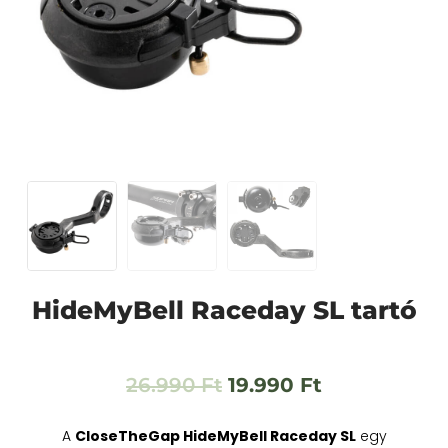
HideMyBell Raceday SL tartó
26.990
Ft
19.990
Ft
A
CloseTheGap HideMyBell Raceday SL
egy