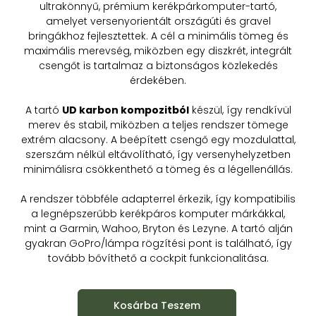
ultrakönnyű, prémium kerékpárkomputer-tartó,
amelyet versenyorientált országúti és gravel
bringákhoz fejlesztettek. A cél a minimális tömeg és
maximális merevség, miközben egy diszkrét, integrált
csengőt is tartalmaz a biztonságos közlekedés
érdekében.
A tartó
UD karbon kompozitból
készül, így rendkívül
merev és stabil, miközben a teljes rendszer tömege
extrém alacsony. A beépített csengő egy mozdulattal,
szerszám nélkül eltávolítható, így versenyhelyzetben
minimálisra csökkenthető a tömeg és a légellenállás.
A rendszer többféle adapterrel érkezik, így kompatibilis
a legnépszerűbb kerékpáros komputer márkákkal,
mint a Garmin, Wahoo, Bryton és Lezyne. A tartó alján
gyakran GoPro/lámpa rögzítési pont is található, így
tovább bővíthető a cockpit funkcionalitása.
Kosárba Teszem