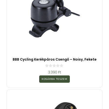
BBB Cycling Kerékpáros Csengő – Noisy, Fekete
0
3.390
Ft
a
z
KOSÁRBA TESZEM
5
-
b
ő
l