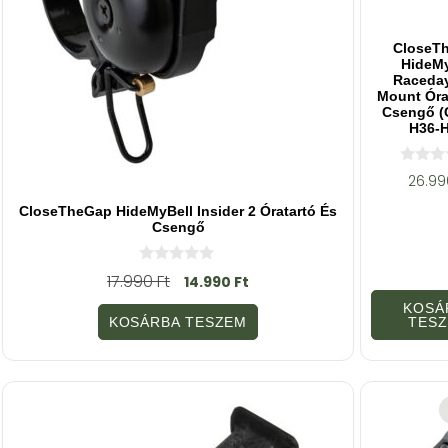
CloseT
HideMy
Raceda
Mount Óra
Csengő (
H36-H
0
26.9
a
z
CloseTheGap HideMyBell Insider 2 Óratartó És
5
Csengő
-
b
ő
l
0
17.990
Ft
14.990
Ft
a
z
KOSÁ
5
KOSÁRBA TESZEM
TES
-
b
ő
l