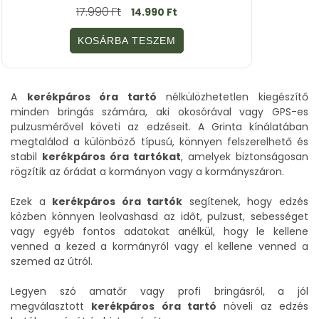
0
17.990
Ft
14.990
Ft
a
z
5
KOSÁRBA TESZEM
-
b
ő
l
A
kerékpáros óra tartó
nélkülözhetetlen kiegészítő
minden bringás számára, aki okosórával vagy GPS-es
pulzusmérővel követi az edzéseit. A Grinta kínálatában
megtalálod a különböző típusú, könnyen felszerelhető és
stabil
kerékpáros óra tartókat
, amelyek biztonságosan
rögzítik az órádat a kormányon vagy a kormányszáron.
Ezek a
kerékpáros óra tartók
segítenek, hogy edzés
közben könnyen leolvashasd az időt, pulzust, sebességet
vagy egyéb fontos adatokat anélkül, hogy le kellene
venned a kezed a kormányról vagy el kellene venned a
szemed az útról.
Legyen szó amatőr vagy profi bringásról, a jól
megválasztott
kerékpáros óra tartó
növeli az edzés