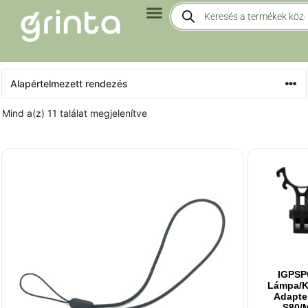
Mind a(z) 11 találat megjelenítve
IGPS
Lámpa/k
Adapte
S80/