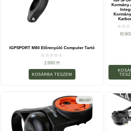
Kormány 
Integ
Kormán
Karbo
0
10.9
a
z
5
IGPSPORT M80 Előrenyúló Computer Tartó
-
b
ő
l
0
2.990
Ft
a
z
KOSÁ
5
KOSÁRBA TESZEM
TES
-
b
ő
l
Akció!