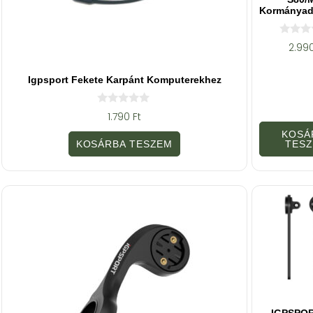
Kormányad
0
2.99
a
z
5
Igpsport Fekete Karpánt Komputerekhez
-
b
ő
l
0
1.790
Ft
a
z
KOSÁ
5
KOSÁRBA TESZEM
TES
-
b
ő
l
IGPSPO