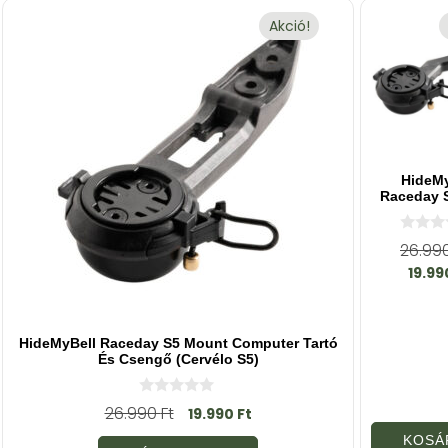
Akció!
HideMy
Raceday S
0
26.99
a
19.9
z
5
-
b
ő
l
HideMyBell Raceday S5 Mount Computer Tartó
És Csengő (Cervélo S5)
0
26.990
Ft
19.990
Ft
a
z
KOSÁ
5