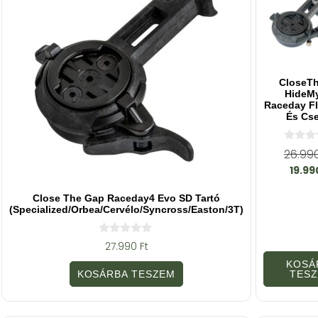
CloseT
HideMy
Raceday FI
És Cs
0
26.99
a
19.9
z
5
-
Close The Gap Raceday4 Evo SD Tartó
b
ő
(Specialized/Orbea/Cervélo/Syncross/Easton/3T)
l
0
27.990
Ft
a
z
KOSÁ
5
KOSÁRBA TESZEM
TES
-
b
ő
l