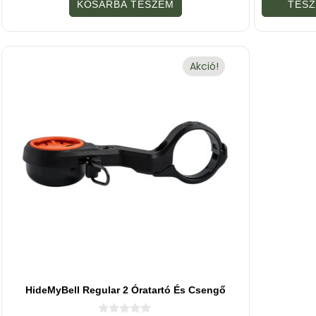
KOSÁRBA TESZEM
TES
-
b
ő
l
Akció!
HideMyBell Regular 2 Óratartó És Csengő