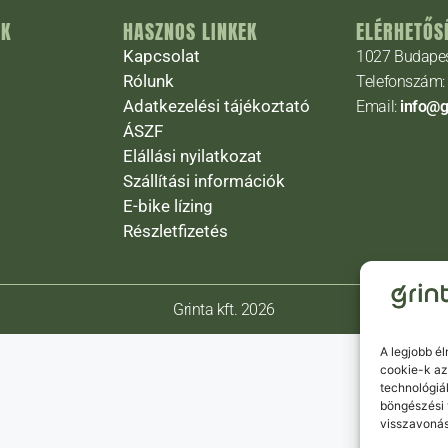
ÁK
HASZNOS LINKEK
ELÉRHETŐS
Kapcsolat
1027 Budapest
Rólunk
Telefonszám
Adatkezelési tájékoztató
Email:
info@g
ÁSZF
Elállási nyilatkozat
Szállítási információk
E-bike lízing
Részletfizetés
Grinta kft. 2026
A legjobb é
cookie-k az
technológiá
böngészési 
visszavonás