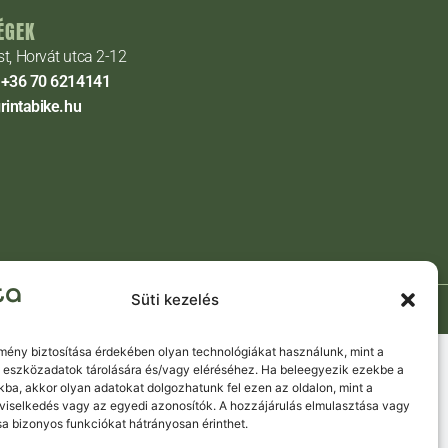
ÉGEK
, Horvát utca 2-12
:
+36 70 6214141
rintabike.hu
Süti kezelés
lmény biztosítása érdekében olyan technológiákat használunk, mint a
 eszközadatok tárolására és/vagy eléréséhez. Ha beleegyezik ezekbe a
kba, akkor olyan adatokat dolgozhatunk fel ezen az oldalon, mint a
viselkedés vagy az egyedi azonosítók. A hozzájárulás elmulasztása vagy
a bizonyos funkciókat hátrányosan érinthet.