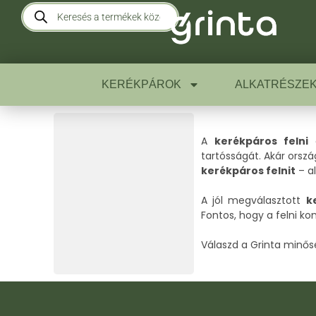
KERÉKPÁROK
ALKATRÉSZE
A
kerékpáros felni
a
tartósságát. Akár orsz
kerékpáros felnit
– al
A jól megválasztott
k
Fontos, hogy a felni ko
Válaszd a Grinta minős