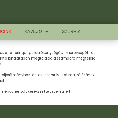
IÓINK
KÁVÉZÓ
SZERVIZ
zza a bringa gördülékenységét, merevségét és
 Grinta kínálatában megtalálod a számodra megfelelő
.
 teljesítményhez és az összsúly optimalizálásához.
al.
ítményorientált kerékszettet szeretnél!