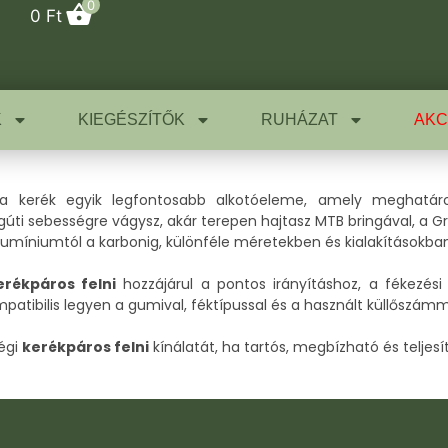
0
0
Ft
K
KIEGÉSZÍTŐK
RUHÁZAT
AKC
 kerék egyik legfontosabb alkotóeleme, amely meghatáro
ágúti sebességre vágysz, akár terepen hajtasz MTB bringával, a
umíniumtól a karbonig, különféle méretekben és kialakításokban
erékpáros felni
hozzájárul a pontos irányításhoz, a fékezési
mpatibilis legyen a gumival, féktípussal és a használt küllőszámm
égi
kerékpáros felni
kínálatát, ha tartós, megbízható és teljes