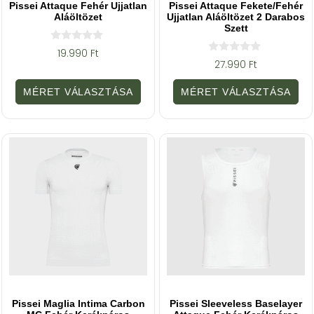
Pissei Attaque Fehér Ujjatlan
Pissei Attaque Fekete/fehér
Aláöltözet
Ujjatlan Aláöltözet 2 Darabos
Szett
0
19.990
Ft
a
0
27.990
Ft
z
a
5
z
-
5
MÉRET VÁLASZTÁSA
MÉRET VÁLASZTÁSA
b
-
ő
b
l
ő
l
Pissei Maglia Intima Carbon
Pissei Sleeveless Baselayer