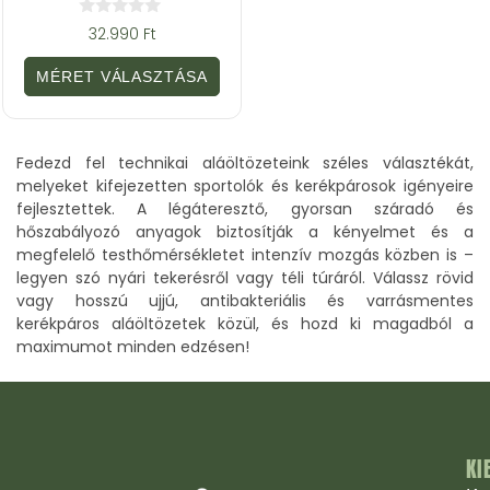
0
32.990
Ft
a
z
5
MÉRET VÁLASZTÁSA
-
b
ő
l
Fedezd fel technikai aláöltözeteink széles választékát,
melyeket kifejezetten sportolók és kerékpárosok igényeire
fejlesztettek. A légáteresztő, gyorsan száradó és
hőszabályozó anyagok biztosítják a kényelmet és a
megfelelő testhőmérsékletet intenzív mozgás közben is –
legyen szó nyári tekerésről vagy téli túráról. Válassz rövid
vagy hosszú ujjú, antibakteriális és varrásmentes
kerékpáros aláöltözetek közül, és hozd ki magadból a
maximumot minden edzésen!
KI