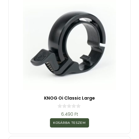
KNOG Oi Classic Large
0
6.490
Ft
a
z
KOSÁRBA TESZEM
5
-
b
ő