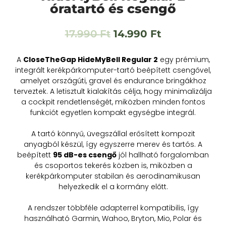
óratartó és csengő
17.990
Ft
14.990
Ft
A
CloseTheGap HideMyBell Regular 2
egy prémium,
integrált kerékpárkomputer-tartó beépített csengővel,
amelyet országúti, gravel és endurance bringákhoz
terveztek. A letisztult kialakítás célja, hogy minimalizálja
a cockpit rendetlenségét, miközben minden fontos
funkciót egyetlen kompakt egységbe integrál.
A tartó könnyű, üvegszállal erősített kompozit
anyagból készül, így egyszerre merev és tartós. A
beépített
95 dB-es csengő
jól hallható forgalomban
és csoportos tekerés közben is, miközben a
kerékpárkomputer stabilan és aerodinamikusan
helyezkedik el a kormány előtt.
A rendszer többféle adapterrel kompatibilis, így
használható Garmin, Wahoo, Bryton, Mio, Polar és