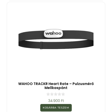
b
ő
l
WAHOO TRACKR Heart Rate – Pulzusmérő
Mellkaspánt
0
34.900
Ft
a
z
KOSÁRBA TESZEM
5