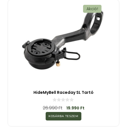
ő
l
Akció!
HideMyBell Raceday SL Tartó
0
26.990
Ft
19.990
Ft
a
z
KOSÁRBA TESZEM
5
-
b