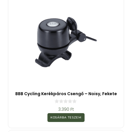
l
BBB Cycling Kerékpáros Csengő – Noisy, Fekete
0
3.390
Ft
a
z
KOSÁRBA TESZEM
5
-
b