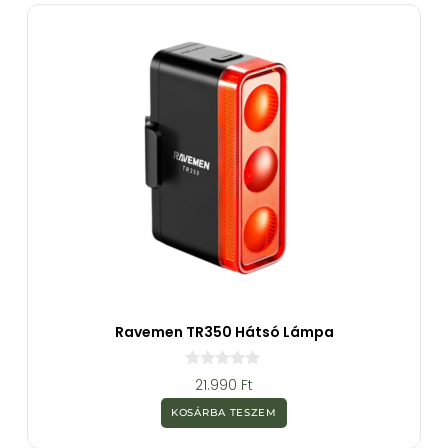
ő
l
Ravemen TR350 Hátsó Lámpa
0
21.990
Ft
a
z
KOSÁRBA TESZEM
5
-