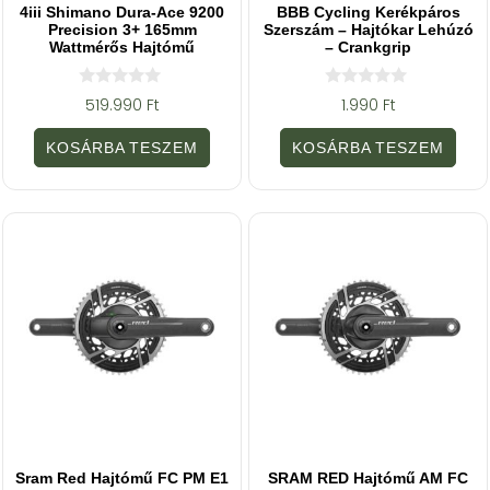
4iii Shimano Dura-Ace 9200
BBB Cycling Kerékpáros
Precision 3+ 165mm
Szerszám – Hajtókar Lehúzó
Wattmérős Hajtómű
– Crankgrip
0
0
519.990
Ft
1.990
Ft
a
a
z
z
5
5
KOSÁRBA TESZEM
KOSÁRBA TESZEM
-
-
b
b
ő
ő
l
l
Sram Red Hajtómű FC PM E1
SRAM RED Hajtómű AM FC