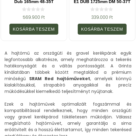
Dub 165mm 48-35T
E1 DUB 1725mm DM 50-37T
0
0
569.900
Ft
339.000
Ft
a
a
z
z
5
5
KOSÁRBA TESZEM
KOSÁRBA TESZEM
-
-
b
b
ő
ő
l
l
A hajtómű az országúti és gravel kerékpárok egyik
legfontosabb alkatrésze, amely meghatározza a tekerés
hatékonyságát és a váltás pontosságát. A Grinta
kínálatában többek között megtalálod a prémium
minőségű
SRAM Red hajtóműveket
, amelyek könnyű
kialakításukkal, strapabíró anyagaikkal és precíz
működésükkel kiemelkedő teljesítményt nyújtanak.
Ezek a hajtóművek optimalizált fogszámmal és
kompatibilitással rendelkeznek, hogy minden országúti
vagy gravel kerékpárod tökéletesen működjön. Válassz
megbízható hajtóművet, amely garantálja a sima
erőátvitelt és a hosszú élettartamot, így minden tekerésed