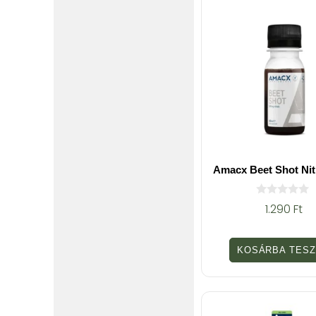
Amacx Beet Shot Nit
0
1.290
Ft
a
z
5
-
KOSÁRBA TES
b
ő
l