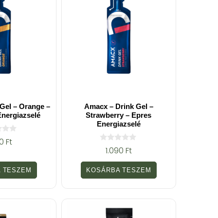
Gel – Orange –
Amacx – Drink Gel –
nergiazselé
Strawberry – Epres
Energiazselé
90
Ft
0
1.090
Ft
a
z
5
 TESZEM
KOSÁRBA TESZEM
-
b
ő
l