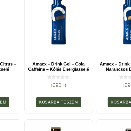
Citrus –
Amacx – Drink Gel – Cola
Amacx – Drink 
zselé
Caffeine – Kólás Energiazselé
Narancsos E
0
0
1.090
Ft
1.0
a
a
z
z
5
5
-
-
ZEM
KOSÁRBA TESZEM
KOSÁRBA
b
b
ő
ő
l
l