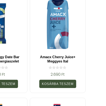
gy Date Bar
Amacx Cherry Juice+
nergiaszelet
Meggyes Ital
0
0
Ft
2.690
Ft
a
z
5
 TESZEM
KOSÁRBA TESZEM
-
b
ő
l