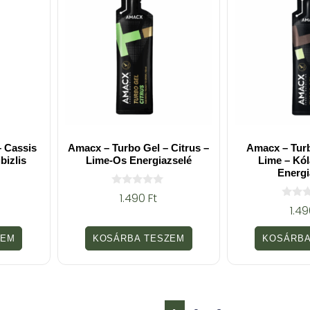
 Cassis
Amacx – Turbo Gel – Citrus –
Amacx – Turb
bizlis
Lime-Os Energiazselé
Lime – Kól
Energi
0
1.490
Ft
a
0
1.4
z
a
5
z
-
5
ZEM
KOSÁRBA TESZEM
KOSÁRBA
b
-
ő
b
l
ő
l