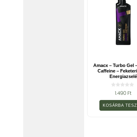
Amacx – Turbo Gel –
Caffeine – Feketeri
Energiazselé
0
1.490
Ft
a
z
5
KOSÁRBA TES
-
b
ő
l