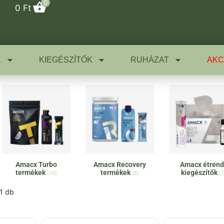
0
0
Ft
K
KIEGÉSZÍTŐK
RUHÁZAT
AKC
Amacx Turbo
Amacx Recovery
Amacx étrend
termékek
termékek
kiegészítők
(10)
(8)
(1
1 db