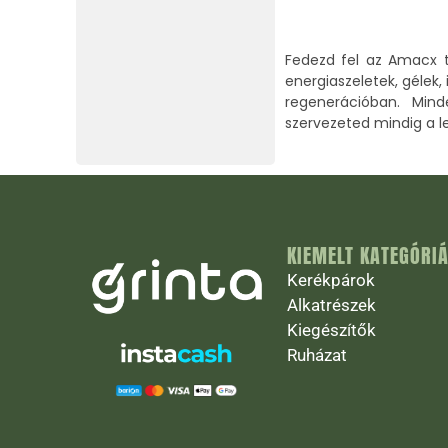
Fedezd fel az Amacx t
energiaszeletek, gélek,
regenerációban. Min
szervezeted mindig a le
KIEMELT KATEGÓRI
Kerékpárok
Alkatrészek
Kiegészítők
Ruházat