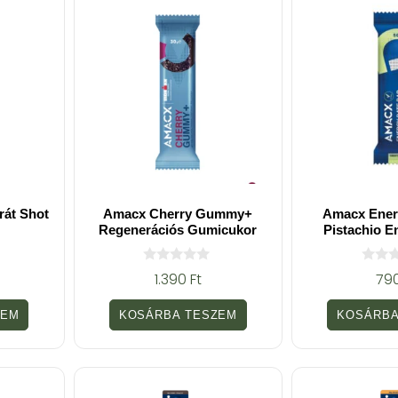
rát Shot
Amacx Cherry Gummy+
Amacx Ener
Regenerációs Gumicukor
Pistachio E
0
0
1.390
Ft
79
a
a
z
z
5
5
ZEM
KOSÁRBA TESZEM
KOSÁRBA
-
-
b
b
ő
ő
l
l