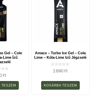
o Gel – Cole
Amacx – Turbo Ice Gel – Cola
a-Lime Ízű
Lime – Kóla-Lime Izű Jégzselé
azselé
0
2.690
Ft
a
90
Ft
z
5
-
 TESZEM
KOSÁRBA TESZEM
b
ő
l