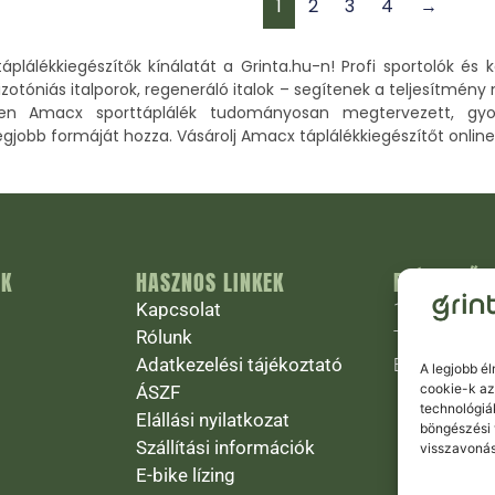
1
2
3
4
→
áplálékkiegészítők kínálatát a Grinta.hu-n! Profi sportolók 
 izotóniás italporok, regeneráló italok – segítenek a teljesítmé
den Amacx sporttáplálék tudományosan megtervezett, gyo
gjobb formáját hozza. Vásárolj Amacx táplálékkiegészítőt online, 
ÁK
HASZNOS LINKEK
ELÉRHETŐS
Kapcsolat
1027 Budapest
Rólunk
Telefonszám
Adatkezelési tájékoztató
Email:
info@g
A legjobb é
cookie-k az
ÁSZF
technológiá
Elállási nyilatkozat
böngészési 
Szállítási információk
visszavonás
E-bike lízing