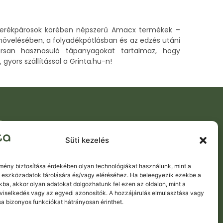
és kerékpárosok körében népszerű Amacx termékek –
ny növelésében, a folyadékpótlásban és az edzés utáni
rsan hasznosuló tápanyagokat tartalmaz, hogy
gyors szállítással a Grinta.hu-n!
ÉGEK
, Horvát utca 2-12
Süti kezelés
:
+36 70 6214141
rintabike.hu
lmény biztosítása érdekében olyan technológiákat használunk, mint a
 eszközadatok tárolására és/vagy eléréséhez. Ha beleegyezik ezekbe a
kba, akkor olyan adatokat dolgozhatunk fel ezen az oldalon, mint a
viselkedés vagy az egyedi azonosítók. A hozzájárulás elmulasztása vagy
a bizonyos funkciókat hátrányosan érinthet.