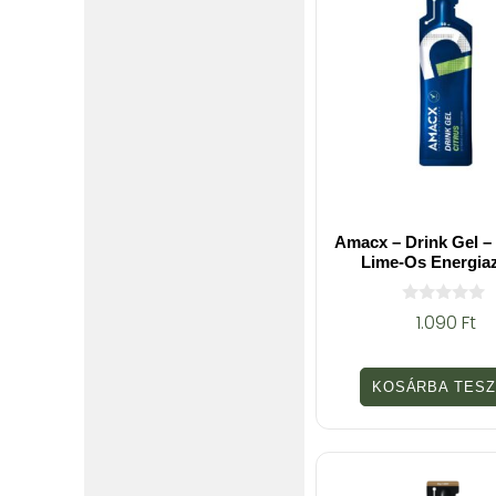
Amacx – Drink Gel – 
Lime-Os Energia
0
1.090
Ft
a
z
5
-
KOSÁRBA TES
b
ő
l