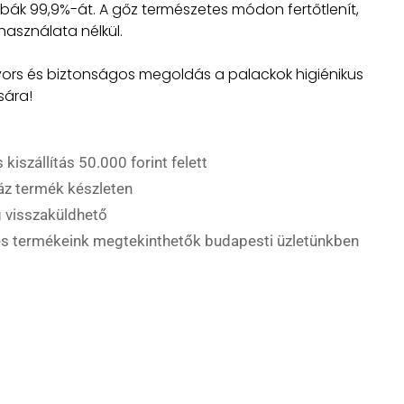
k 99,9%-át. A gőz természetes módon fertőtlenít,
használata nélkül.
yors és biztonságos megoldás a palackok higiénikus
sára!
 kiszállítás 50.000 forint felett
áz termék készleten
 visszaküldhető
es termékeink megtekinthetők budapesti üzletünkben