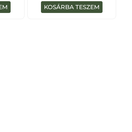
ő
EM
KOSÁRBA TESZEM
l