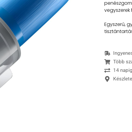
penészgombá
vegyszerek 
Egyszerű, g
tisztántartá
Ingyenes
Több sz
14 napig
Készlet