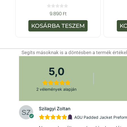
0
9.890
Ft
a
z
5
KOSÁRBA TESZEM
K
-
b
ő
l
Segíts másoknak is a döntésben a termék értékelé
5,0
2 vélemények alapján
Szilagyi Zoltan
AGU Padded Jacket Preforman