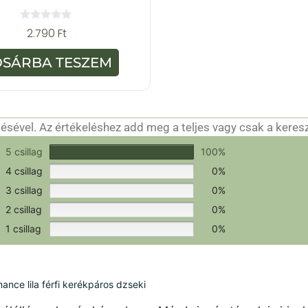
0
2.790
Ft
a
z
5
OSÁRBA TESZEM
-
b
ő
l
sével. Az értékeléshez add meg a teljes vagy csak a keres
csak a hitelesítéshez szükséges.
Értékeld a terméket!
5 csillag
100%
4 csillag
0%
3 csillag
0%
2 csillag
0%
1 csillag
0%
ce lila férfi kerékpáros dzseki