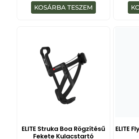
-
KOSÁRBA TESZEM
K
b
ő
l
ELITE Struka Boa Rögzítésű
ELITE F
Fekete Kulacstartó