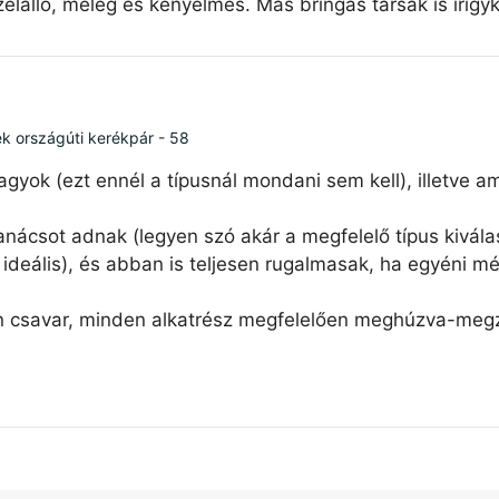
élálló, meleg és kényelmes. Más bringás társak is irigy
ék országúti kerékpár - 58
agyok (ezt ennél a típusnál mondani sem kell), illetve 
nácsot adnak (legyen szó akár a megfelelő típus kiválas
ideális), és abban is teljesen rugalmasak, ha egyéni mé
n csavar, minden alkatrész megfelelően meghúzva-megzs