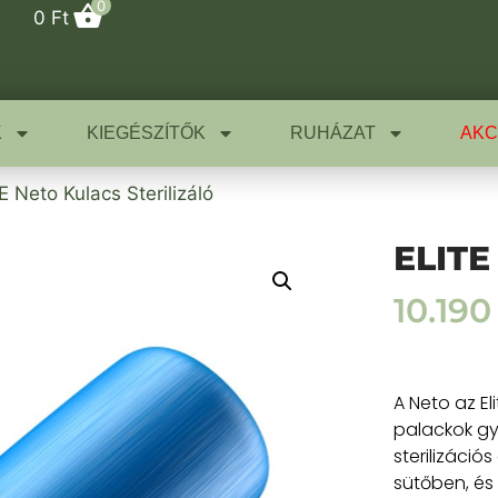
0
0
Ft
K
KIEGÉSZÍTŐK
RUHÁZAT
AKC
E Neto Kulacs Sterilizáló
ELITE 
10.19
A Neto az El
palackok gyo
sterilizáció
sütőben, és 