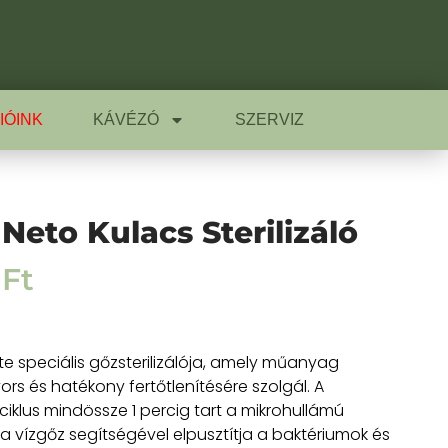
IÓINK
KÁVÉZÓ
SZERVIZ
Neto Kulacs Sterilizáló
0
Ft
ite speciális gőzsterilizálója, amely műanyag
rs és hatékony fertőtlenítésére szolgál. A
s ciklus mindössze 1 percig tart a mikrohullámú
a vízgőz segítségével elpusztítja a baktériumok és