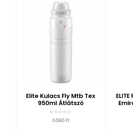
Elite Kulacs Fly Mtb Tex
ELITE
950ml Átlátszó
Emir
0
3.690
Ft
a
z
5