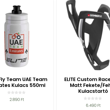
 Fly Team UAE Team
ELITE Custom Race
ates Kulacs 550ml
Matt Fekete/Fe
Kulacstartó
0
2.890
Ft
a
0
6.490
Ft
z
a
5