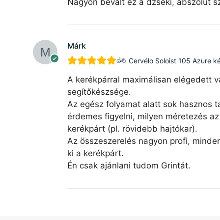
Nagyon bevált ez a dzseki, abszolút sz
Márk
Cervélo Soloist 105 Azure k
A kerékpárral maximálisan elégedett v
segítőkészsége.
Az egész folyamat alatt sok hasznos ta
érdemes figyelni, milyen méretezés az 
kerékpárt (pl. rövidebb hajtókar).
Az összeszerelés nagyon profi, minde
ki a kerékpárt.
Én csak ajánlani tudom Grintát.