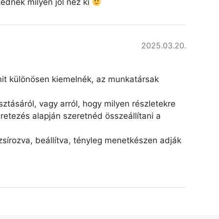
kednek milyen jól néz ki
2025.03.20.
amit különösen kiemelnék, az munkatársak
ztásáról, vagy arról, hogy milyen részletekre
retezés alapján szeretnéd összeállítani a
írozva, beállítva, tényleg menetkészen adják