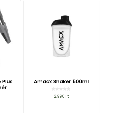
 Plus
Amacx Shaker 500ml
hér
0
2.990
Ft
a
z
5
-
b