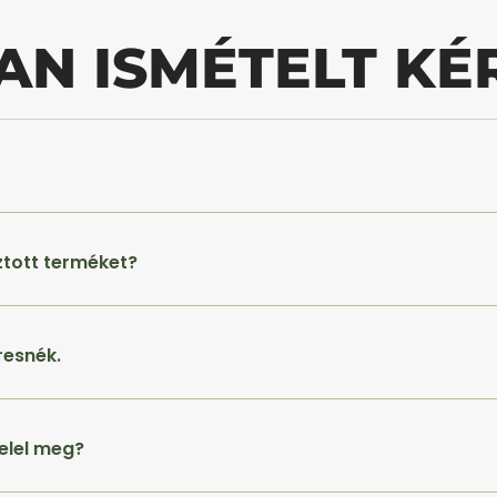
AN ISMÉTELT KÉ
ztott terméket?
resnék.
elel meg?