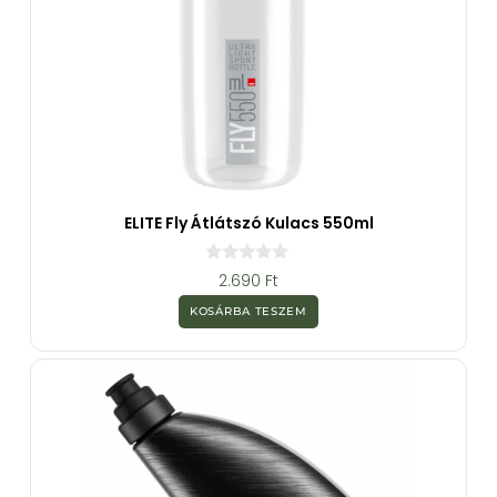
ELITE Fly Átlátszó Kulacs 550ml
0
2.690
Ft
a
z
KOSÁRBA TESZEM
5
-
b
ő
l