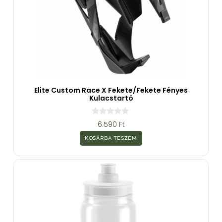
Elite Custom Race X Fekete/Fekete Fényes
Kulacstartó
0
6.590
Ft
a
z
KOSÁRBA TESZEM
5
-
b
ő
l