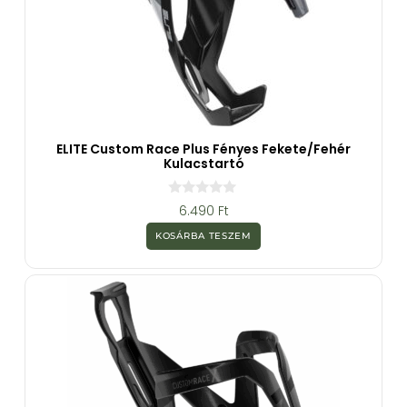
ELITE Custom Race Plus Fényes Fekete/Fehér
Kulacstartó
0
6.490
Ft
a
z
KOSÁRBA TESZEM
5
-
b
ő
l