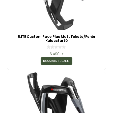
ELITE Custom Race Plus Matt Fekete/Fehér
Kulacstartó
0
6.490
Ft
a
z
KOSÁRBA TESZEM
5
-
b
ő
l