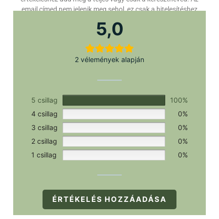
email címed nem jelenik meg sehol, ez csak a hitelesítéshez
szükséges.
5,0
2 vélemények alapján
5 csillag
100%
4 csillag
0%
3 csillag
0%
2 csillag
0%
1 csillag
0%
ÉRTÉKELÉS HOZZÁADÁSA