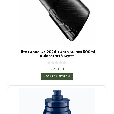
Elite Crono CX 2024 + Aero Kulacs 500ml
Kulacstartó Szett
0
12.490
Ft
a
z
KOSÁRBA TESZEM
5
-
b
ő
l