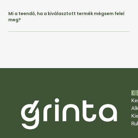
Mi a teendő, ha a kiválasztott termék mégsem felel
meg?
KI
Ke
Al
Ki
Ru