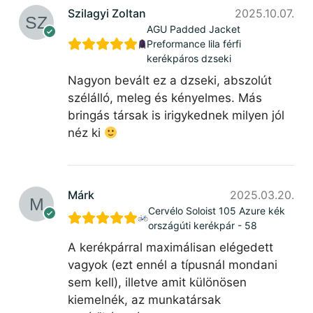
Szilagyi Zoltan
2025.10.07.
AGU Padded Jacket
Preformance lila férfi
kerékpáros dzseki
Nagyon bevált ez a dzseki, abszolút
szélálló, meleg és kényelmes. Más
bringás társak is irigykednek milyen jól
néz ki
Márk
2025.03.20.
Cervélo Soloist 105 Azure kék
országúti kerékpár - 58
A kerékpárral maximálisan elégedett
vagyok (ezt ennél a típusnál mondani
sem kell), illetve amit különösen
kiemelnék, az munkatársak