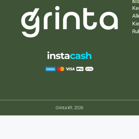
KI
Ke
Al
Ki
Ru
Grinta kft. 2026