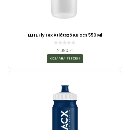
ELITE Fly Tex Átlátszó Kulacs 550 Ml
0
2.690
Ft
a
z
KOSÁRBA TESZEM
5
-
b
ő
l