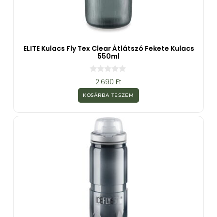
ELITE Kulacs Fly Tex Clear Átlátszó Fekete Kulacs
550ml
0
2.690
Ft
a
z
KOSÁRBA TESZEM
5
-
b
ő
l