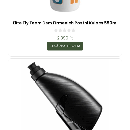
Elite Fly Team Dsm Firmenich Postnl Kulacs 550ml
0
2.890
Ft
a
z
KOSÁRBA TESZEM
5
-
b
ő
l