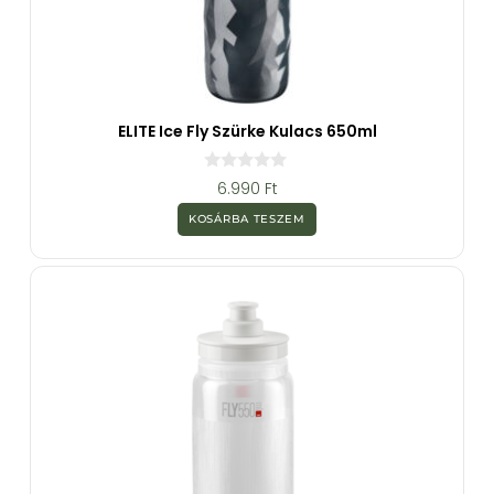
ELITE Ice Fly Szürke Kulacs 650ml
0
6.990
Ft
a
z
KOSÁRBA TESZEM
5
-
b
ő
l