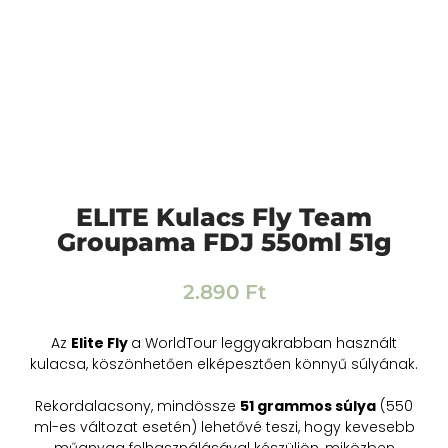
ELITE Kulacs Fly Team
Groupama FDJ 550ml 51g
2.890
Ft
Az
Elite Fly
a WorldTour leggyakrabban használt
kulacsa, köszönhetően elképesztően könnyű súlyának.
Rekordalacsony, mindössze
51 grammos súlya
(550
ml-es változat esetén) lehetővé teszi, hogy kevesebb
műanyag felhasználásával készüljön, miközben