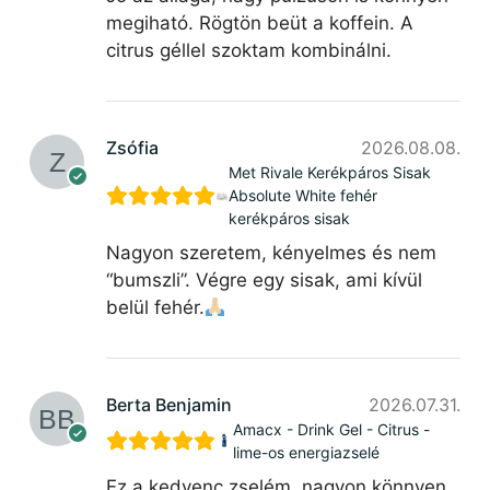
megiható. Rögtön beüt a koffein. A
citrus géllel szoktam kombinálni.
Zsófia
2026.08.08.
Met Rivale Kerékpáros Sisak
Absolute White fehér
kerékpáros sisak
Nagyon szeretem, kényelmes és nem
“bumszli”. Végre egy sisak, ami kívül
belül fehér.
Berta Benjamin
2026.07.31.
Amacx - Drink Gel - Citrus -
lime-os energiazselé
Ez a kedvenc zselém, nagyon könnyen