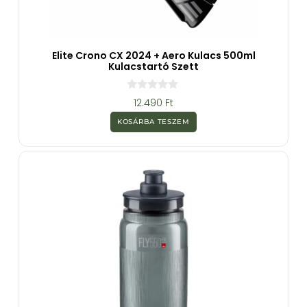
Elite Crono CX 2024 + Aero Kulacs 500ml
Kulacstartó Szett
0
12.490
Ft
a
z
KOSÁRBA TESZEM
5
-
b
ő
l