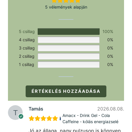
5 vélemények alapján
5 csillag
100%
4 csillag
0%
3 csillag
0%
2 csillag
0%
1 csillag
0%
ÉRTÉKELÉS HOZZÁADÁSA
Tamás
2026.08.08.
Amacx - Drink Gel - Cola
Caffeine - kólás energiazselé
Jó az állaga, nagy pulzuson is könnyen