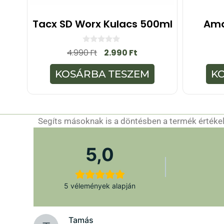
Tacx SD Worx Kulacs 500ml
Ama
0
4.990
Ft
2.990
Ft
a
z
5
KOSÁRBA TESZEM
K
-
b
ő
l
Segíts másoknak is a döntésben a termék értékelé
5,0
5 vélemények alapján
Tamás