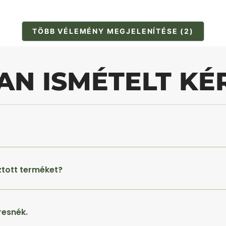
TÖBB VÉLEMÉNY MEGJELENÍTÉSE (2)
AN ISMÉTELT KÉ
ztott terméket?
resnék.