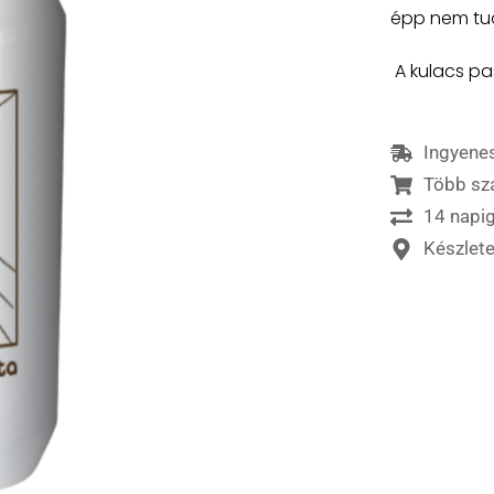
épp nem tud
A kulacs pa
Ingyenes
Több sz
14 napig
Készlet