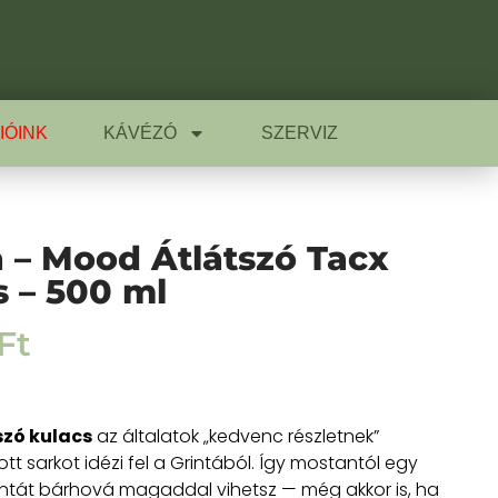
IÓINK
KÁVÉZÓ
SZERVIZ
a – Mood Átlátszó Tacx
s – 500 ml
Ft
szó kulacs
az általatok „kedvenc részletnek”
 sarkot idézi fel a Grintából. Így mostantól egy
ntát bárhová magaddal vihetsz — még akkor is, ha