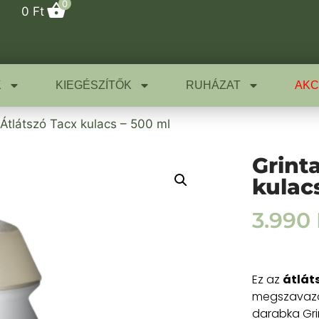
0
0
Ft
K
KIEGÉSZÍTŐK
RUHÁZAT
AKC
Átlátszó Tacx kulacs – 500 ml
Grint
kulac
3.990
Ez az
átlát
megszavazott
darabka Gri