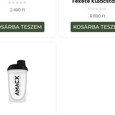
Fekete Kulacsta
0
2.490
Ft
a
0
9.890
Ft
z
a
5
z
-
5
OSÁRBA TESZEM
KOSÁRBA TESZ
b
-
ő
b
l
ő
l