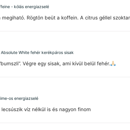
feine - kólás energiazselé
 megiható. Rögtön beüt a koffein. A citrus géllel szokt
 Absolute White fehér kerékpáros sisak
mszli”. Végre egy sisak, ami kívül belül fehér.
 lime-os energiazselé
ecsúszik víz nélkül is és nagyon finom