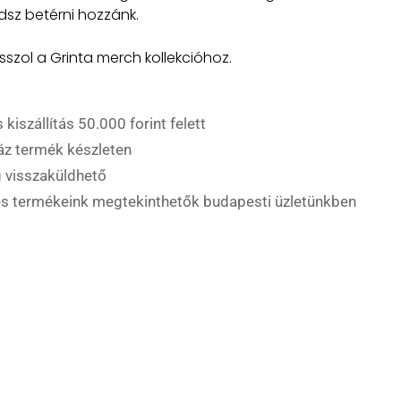
sz betérni hozzánk.
sszol a Grinta merch kollekcióhoz.
 kiszállítás 50.000 forint felett
áz termék készleten
 visszaküldhető
es termékeink megtekinthetők budapesti üzletünkben