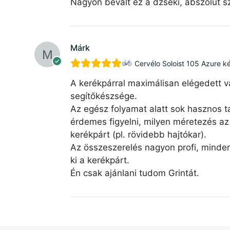
Nagyon bevált ez a dzseki, abszolút sz
Márk
Cervélo Soloist 105 Azure k
A kerékpárral maximálisan elégedett v
segítőkészsége.
Az egész folyamat alatt sok hasznos ta
érdemes figyelni, milyen méretezés az 
kerékpárt (pl. rövidebb hajtókar).
Az összeszerelés nagyon profi, minde
ki a kerékpárt.
Én csak ajánlani tudom Grintát.