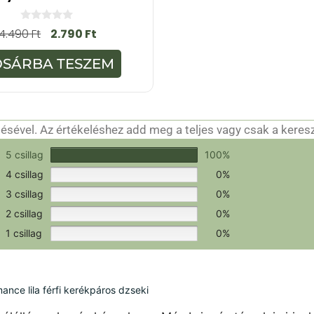
0
4.490
Ft
2.790
Ft
a
z
5
OSÁRBA TESZEM
-
b
ő
l
sével. Az értékeléshez add meg a teljes vagy csak a keres
csak a hitelesítéshez szükséges.
Értékeld a terméket!
5 csillag
100%
4 csillag
0%
3 csillag
0%
2 csillag
0%
1 csillag
0%
ce lila férfi kerékpáros dzseki