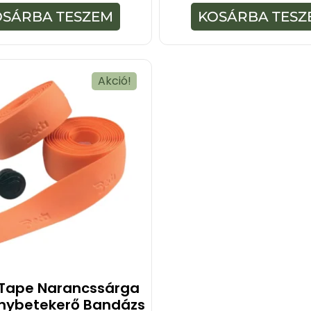
-
-
OSÁRBA TESZEM
KOSÁRBA TESZ
b
b
ő
ő
l
l
Akció!
Tape Narancssárga
nybetekerő Bandázs