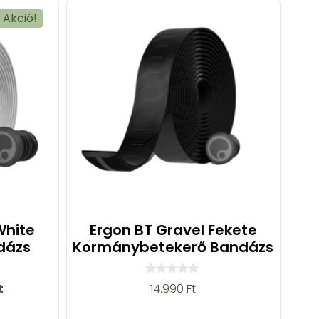
Akció!
White
Ergon BT Gravel Fekete
dázs
Kormánybetekerő Bandázs
0
t
14.990
Ft
a
z
5