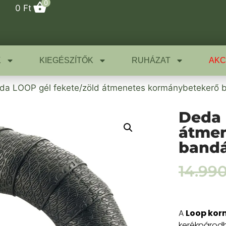
0
0
Ft
K
KIEGÉSZÍTŐK
RUHÁZAT
AKC
da LOOP gél fekete/zöld átmenetes kormánybetekerő 
Deda 
átmen
band
14.99
A
Loop ko
kerékpárodh