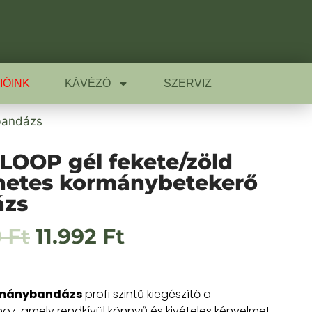
IÓINK
KÁVÉZÓ
SZERVIZ
bandázs
LOOP gél fekete/zöld
etes kormánybetekerő
ázs
0
Ft
11.992
Ft
rmánybandázs
profi szintű kiegészítő a
oz, amely rendkívül könnyű és kivételes kényelmet