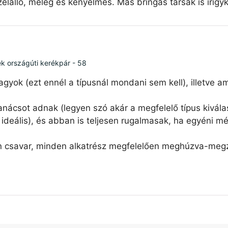
élálló, meleg és kényelmes. Más bringás társak is irigy
ék országúti kerékpár - 58
agyok (ezt ennél a típusnál mondani sem kell), illetve 
nácsot adnak (legyen szó akár a megfelelő típus kiválas
ideális), és abban is teljesen rugalmasak, ha egyéni mé
n csavar, minden alkatrész megfelelően meghúzva-megzs