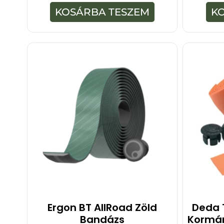
z
5
KOSÁRBA TESZEM
K
-
b
ő
l
Ergon BT AllRoad Zöld
Deda 
Bandázs
Kormá