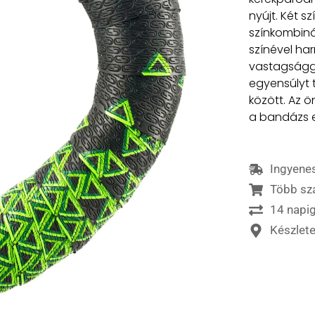
nyújt. Két s
színkombin
színével har
vastagságga
egyensúlyt 
között. Az ö
a bandázs e
Ingyenes
Több sz
14 napig
Készlet