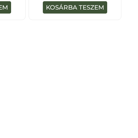
-
EM
KOSÁRBA TESZEM
b
ő
l