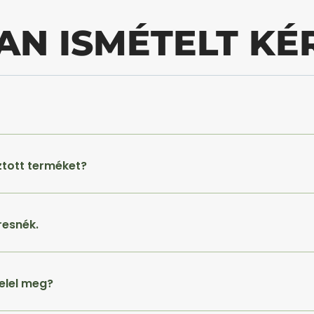
AN ISMÉTELT KÉ
ztott terméket?
resnék.
elel meg?