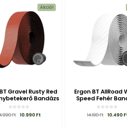
Akció!
BT Gravel Rusty Red
Ergon BT AllRoad 
nybetekerő Bandázs
Speed Fehér Ban
0
0
14.990
Ft
10.990
Ft
14.190
Ft
10.490
F
a
a
z
z
5
5