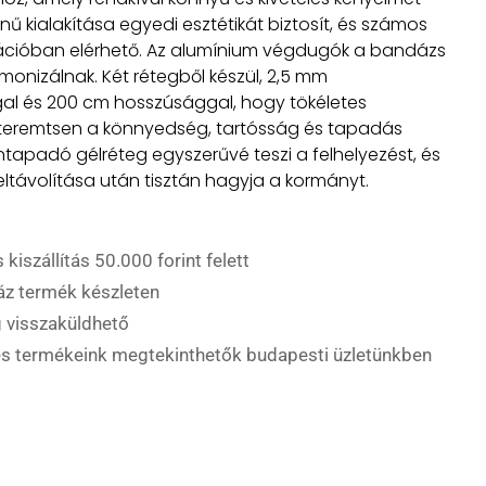
zínű kialakítása egyedi esztétikát biztosít, és számos
ációban elérhető. Az alumínium végdugók a bandázs
monizálnak. Két rétegből készül, 2,5 mm
l és 200 cm hosszúsággal, hogy tökéletes
teremtsen a könnyedség, tartósság és tapadás
ntapadó gélréteg egyszerűvé teszi a felhelyezést, és
ltávolítása után tisztán hagyja a kormányt.
 kiszállítás 50.000 forint felett
áz termék készleten
 visszaküldhető
es termékeink megtekinthetők budapesti üzletünkben