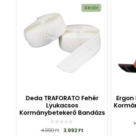
Akció!
Deda TRAFORATO Fehér
Ergon 
Lyukacsos
Kormá
Kormánybetekerő Bandázs
0
4.990
Ft
3.992
Ft
a