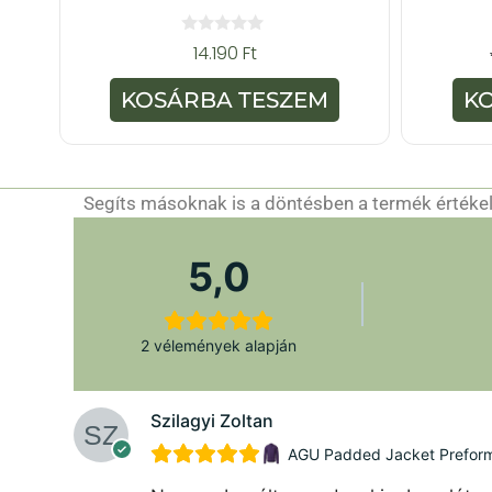
0
14.190
Ft
a
z
5
KOSÁRBA TESZEM
K
-
b
ő
l
Segíts másoknak is a döntésben a termék értékelé
5,0
2 vélemények alapján
Szilagyi Zoltan
AGU Padded Jacket Preforman