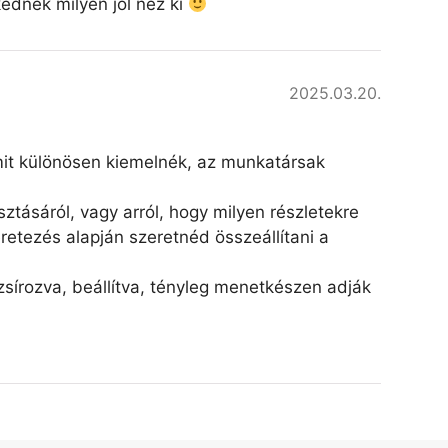
kednek milyen jól néz ki
2025.03.20.
amit különösen kiemelnék, az munkatársak
ztásáról, vagy arról, hogy milyen részletekre
retezés alapján szeretnéd összeállítani a
írozva, beállítva, tényleg menetkészen adják