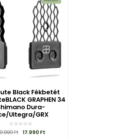
ute Black Fékbetét
teBLACK GRAPHEN 34
Shimano Dura-
ce/Ultegra/GRX
0
0.990
Ft
17.990
Ft
a
z