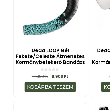
Deda LOOP Gél
Deda
Fekete/celeste Átmenetes
Kormánybetekerő Bandázs
Kormá
0
14.990
Ft
9.900
Ft
a
z
5
KOSÁRBA TESZEM
K
-
b
ő
l