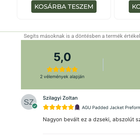
ő
KOSÁRBA TESZEM
K
l
Segíts másoknak is a döntésben a termék értékelé
5,0
2 vélemények alapján
Szilagyi Zoltan
AGU Padded Jacket Preforman
Nagyon bevált ez a dzseki, abszolút sz