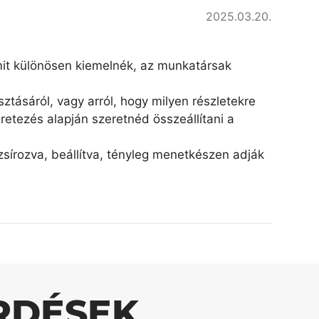
2025.03.20.
amit különösen kiemelnék, az munkatársak
ztásáról, vagy arról, hogy milyen részletekre
retezés alapján szeretnéd összeállítani a
írozva, beállítva, tényleg menetkészen adják
RDÉSEK