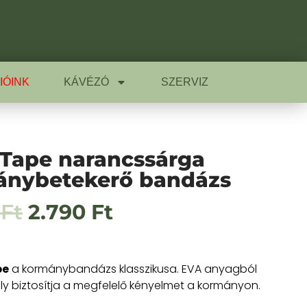
IÓINK
KÁVÉZÓ
SZERVIZ
Tape narancssárga
nybetekerő bandázs
0
Ft
2.790
Ft
pe
a kormánybandázs klasszikusa. EVA anyagból
ely biztosítja a megfelelő kényelmet a kormányon.