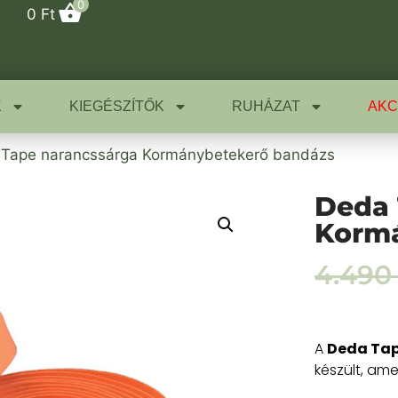
0
0
Ft
K
KIEGÉSZÍTŐK
RUHÁZAT
AKC
 Tape narancssárga Kormánybetekerő bandázs
Deda 
Kormá
4.49
A
Deda Ta
készült, am