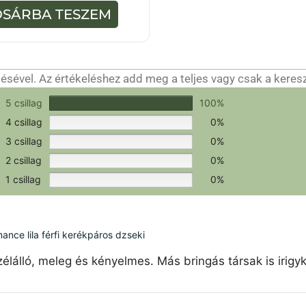
5
OSÁRBA TESZEM
-
b
ő
l
sével. Az értékeléshez add meg a teljes vagy csak a keres
csak a hitelesítéshez szükséges.
Értékeld a terméket!
5 csillag
100%
4 csillag
0%
3 csillag
0%
2 csillag
0%
1 csillag
0%
ce lila férfi kerékpáros dzseki
élálló, meleg és kényelmes. Más bringás társak is irigy