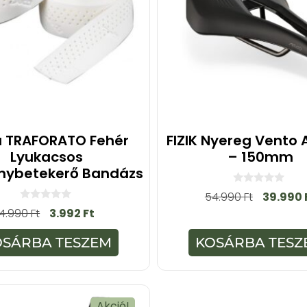
 TRAFORATO Fehér
FIZIK Nyereg Vento 
Lyukacsos
– 150mm
nybetekerő Bandázs
0
54.990
Ft
39.990
a
0
4.990
Ft
3.992
Ft
z
a
5
z
-
5
OSÁRBA TESZEM
KOSÁRBA TESZ
b
-
ő
b
l
ő
l
Akció!