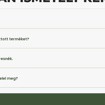
ztott terméket?
resnék.
elel meg?