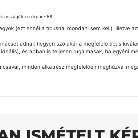
ék országúti kerékpár - 58
agyok (ezt ennél a típusnál mondani sem kell), illetve 
nácsot adnak (legyen szó akár a megfelelő típus kiválas
ideális), és abban is teljesen rugalmasak, ha egyéni mé
n csavar, minden alkatrész megfelelően meghúzva-megzs
AN ISMÉTELT KÉ