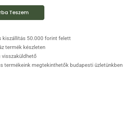
rba Teszem
 kiszállítás 50.000 forint felett
áz termék készleten
 visszaküldhető
es termékeink megtekinthetők budapesti üzletünkben