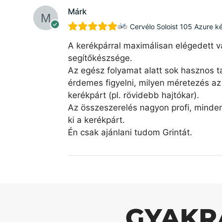
Márk
Cervélo Soloist 105 Azure k
A kerékpárral maximálisan elégedett v
segítőkészsége.
Az egész folyamat alatt sok hasznos ta
érdemes figyelni, milyen méretezés az 
kerékpárt (pl. rövidebb hajtókar).
Az összeszerelés nagyon profi, minde
ki a kerékpárt.
Én csak ajánlani tudom Grintát.
GYAKR