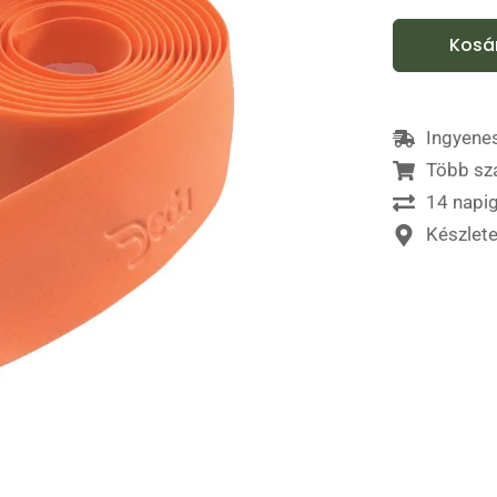
Kosá
Ingyenes
Több sz
14 napig
Készlet