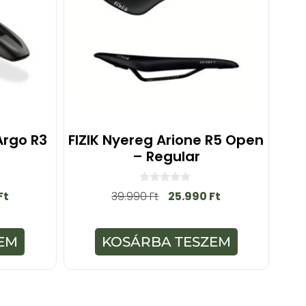
Argo R3
FIZIK Nyereg Arione R5 Open
– Regular
0
Ft
39.990
Ft
25.990
Ft
a
z
5
-
EM
KOSÁRBA TESZEM
b
ő
l