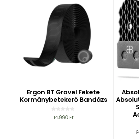
Ergon BT Gravel Fekete
Absol
Kormánybetekerő Bandázs
Absolu
A
0
14.990
Ft
a
z
5
2
-
b