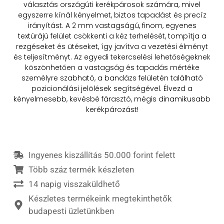
választás országúti kerékpárosok számára, mivel
egyszerre kínál kényelmet, biztos tapadást és precíz
irányítást. A 2 mm vastagságú, finom, egyenes
textúrájú felület csökkenti a kéz terhelését, tompítja a
rezgéseket és ütéseket, így javítva a vezetési élményt
és teljesítményt. Az egyedi tekercselési lehetőségeknek
köszönhetően a vastagság és tapadás mértéke
személyre szabható, a bandázs felületén található
pozicionálási jelölések segítségével. Élvezd a
kényelmesebb, kevésbé fárasztó, mégis dinamikusabb
kerékpározást!
Ingyenes kiszállítás 50.000 forint felett
Több száz termék készleten
14 napig visszaküldhető
Készletes termékeink megtekinthetők
budapesti üzletünkben