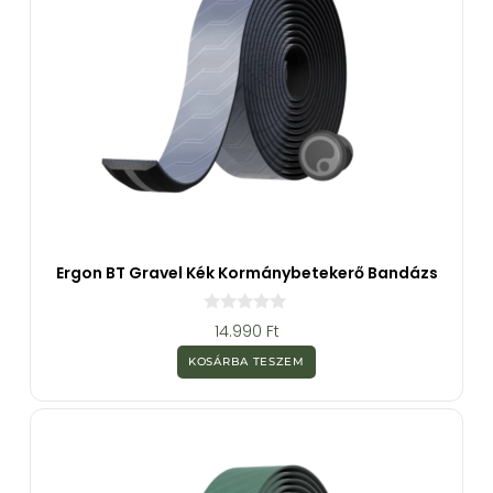
Ergon BT Gravel Kék Kormánybetekerő Bandázs
0
14.990
Ft
a
z
KOSÁRBA TESZEM
5
-
b
ő
l