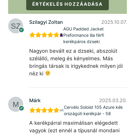
ÉRTÉKELÉS HOZZÁADÁSA
Szilagyi Zoltan
2025.10.07.
AGU Padded Jacket
Preformance lila férfi
kerékpáros dzseki
Nagyon bevált ez a dzseki, abszolút
szélálló, meleg és kényelmes. Más
bringás társak is irigykednek milyen jól
néz ki
Márk
2025.03.20.
Cervélo Soloist 105 Azure kék
országúti kerékpár - 58
A kerékpárral maximálisan elégedett
vagyok (ezt ennél a típusnál mondani