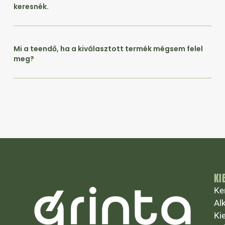
keresnék.
Mi a teendő, ha a kiválasztott termék mégsem felel
meg?
KI
Ke
Al
Ki