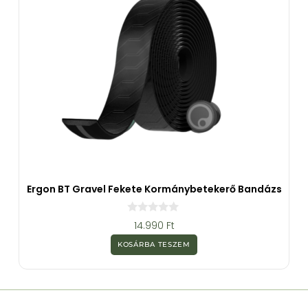
Ergon BT Gravel Fekete Kormánybetekerő Bandázs
0
14.990
Ft
a
z
KOSÁRBA TESZEM
5
-
b
ő
l