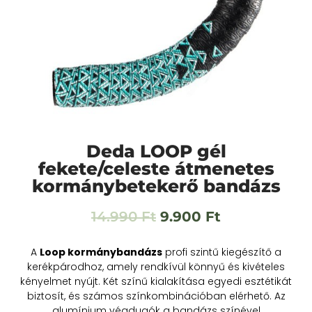
Deda LOOP gél
fekete/celeste átmenetes
kormánybetekerő bandázs
14.990
Ft
9.900
Ft
A
Loop kormánybandázs
profi szintű kiegészítő a
kerékpárodhoz, amely rendkívül könnyű és kivételes
kényelmet nyújt. Két színű kialakítása egyedi esztétikát
biztosít, és számos színkombinációban elérhető. Az
alumínium végdugók a bandázs színével