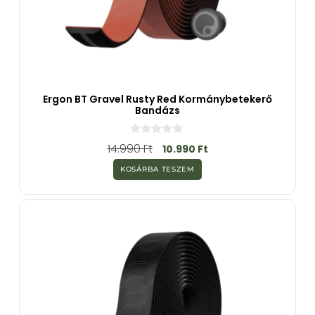
Ergon BT Gravel Rusty Red Kormánybetekerő
Bandázs
0
14.990
Ft
10.990
Ft
a
z
KOSÁRBA TESZEM
5
-
b
ő
l