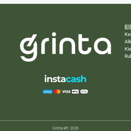
KI
Ke
Al
Ki
Ru
Grinta kft. 2026