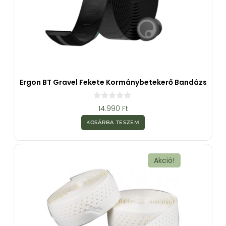
Ergon BT Gravel Fekete Kormánybetekerő Bandázs
0
14.990
Ft
a
z
KOSÁRBA TESZEM
5
-
b
ő
l
Akció!