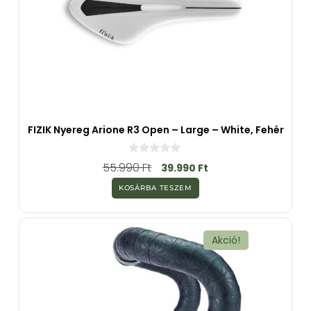
FIZIK Nyereg Arione R3 Open – Large – White, Fehér
0
55.990
Ft
39.990
Ft
a
z
KOSÁRBA TESZEM
5
-
b
ő
l
Akció!