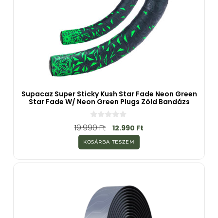
Supacaz Super Sticky Kush Star Fade Neon Green
Star Fade W/ Neon Green Plugs Zöld Bandázs
0
19.990
Ft
12.990
Ft
a
z
KOSÁRBA TESZEM
5
-
b
ő
l