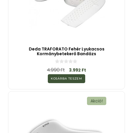
Deda TRAFORATO Fehér Lyukacsos
Kormánybetekerő Bandázs
0
4.990
Ft
3.992
Ft
a
z
KOSÁRBA TESZEM
5
-
b
ő
l
Akció!