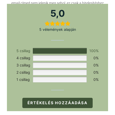
email címed nem jelenik meg sehol, ez csak a hitelesítéshez
szükséges.
5,0
5 vélemények alapján
5 csillag
100%
4 csillag
0%
3 csillag
0%
2 csillag
0%
1 csillag
0%
ÉRTÉKELÉS HOZZÁADÁSA