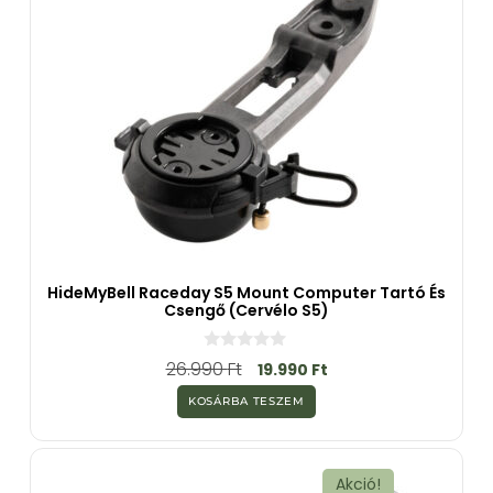
HideMyBell Raceday S5 Mount Computer Tartó És
Csengő (Cervélo S5)
0
26.990
Ft
19.990
Ft
a
z
KOSÁRBA TESZEM
5
-
b
ő
l
Akció!