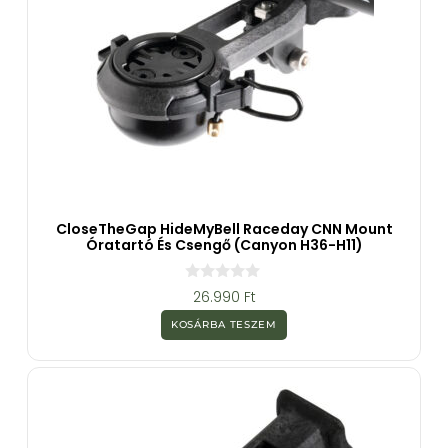
CloseTheGap HideMyBell Raceday CNN Mount
Óratartó És Csengő (Canyon H36-H11)
0
26.990
Ft
a
z
KOSÁRBA TESZEM
5
-
b
ő
l