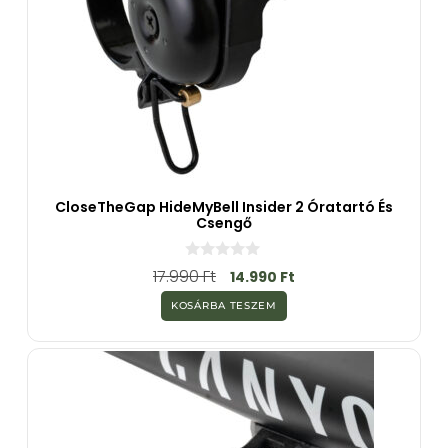
CloseTheGap HideMyBell Insider 2 Óratartó És
Csengő
0
17.990
Ft
14.990
Ft
a
z
KOSÁRBA TESZEM
5
-
b
ő
l