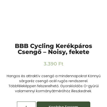
BBB Cycling Kerékpáros
Csengő – Noisy, fekete
3.390
Ft
Hangos és attraktív csengő a mindennapokra! Könnyű
sárgaréz csengő acél rugós rendszerrel.
Többféleképpen felszerelhető. Gyorskioldós O-gyűrűi
valamennyi kormányátmérőhöz illeszkednek.
Kosárba Teszem