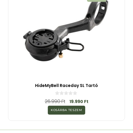
HideMyBell Raceday SL Tartó
0
26.990
Ft
19.990
Ft
a
z
KOSÁRBA TESZEM
5
-
b
ő
l