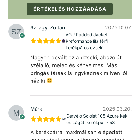
ÉRTÉKELÉS HOZZÁADÁSA
Szilagyi Zoltan
2025.10.07.
AGU Padded Jacket
Preformance lila férfi
kerékpáros dzseki
Nagyon bevált ez a dzseki, abszolút
szélálló, meleg és kényelmes. Más
bringás társak is irigykednek milyen jól
néz ki
Márk
2025.03.20.
Cervélo Soloist 105 Azure kék
országúti kerékpár - 58
A kerékpárral maximálisan elégedett
vagyok (ezt ennél a típusnál mondani