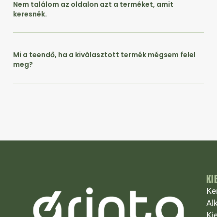
Nem találom az oldalon azt a terméket, amit
keresnék.
Mi a teendő, ha a kiválasztott termék mégsem felel
meg?
KI
Ke
Al
Ki