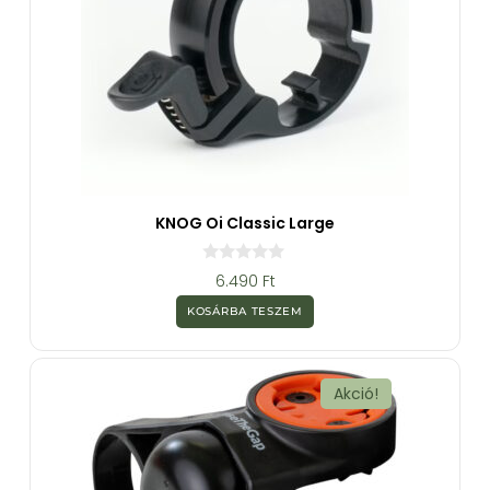
KNOG Oi Classic Large
0
6.490
Ft
a
z
KOSÁRBA TESZEM
5
-
b
ő
l
Akció!