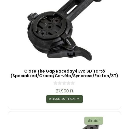
Close The Gap Raceday4 Evo SD Tartó
(Specialized/Orbea/Cervélo/Syncross/Easton/3T)
0
27.990
Ft
a
z
KOSÁRBA TESZEM
5
-
b
ő
l
Akció!