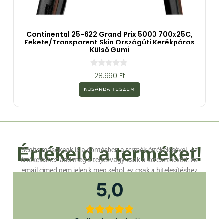
Continental 25-622 Grand Prix 5000 700x25C,
Fekete/transparent Skin Országúti Kerékpáros
Külső Gumi
0
28.990
Ft
a
z
KOSÁRBA TESZEM
5
-
b
ő
l
Értékeld a terméket!
Segíts másoknak is a döntésben a termék értékelésével. Az
értékeléshez add meg a teljes vagy csak a keresztneved. Az
email címed nem jelenik meg sehol, ez csak a hitelesítéshez
szükséges.
5,0