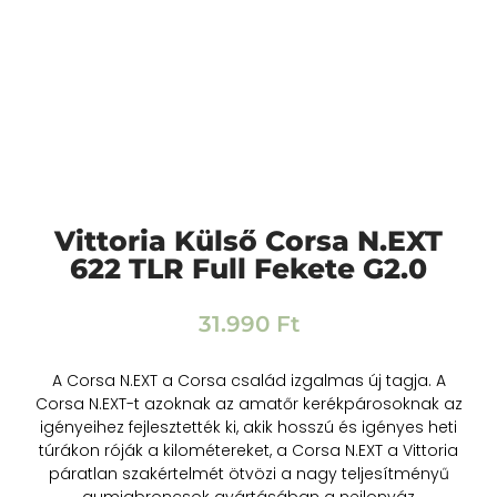
Vittoria Külső Corsa N.EXT
622 TLR Full Fekete G2.0
31.990
Ft
A Corsa N.EXT a Corsa család izgalmas új tagja. A
Corsa N.EXT-t azoknak az amatőr kerékpárosoknak az
igényeihez fejlesztették ki, akik hosszú és igényes heti
túrákon róják a kilométereket, a Corsa N.EXT a Vittoria
páratlan szakértelmét ötvözi a nagy teljesítményű
gumiabroncsok gyártásában a nejlonváz