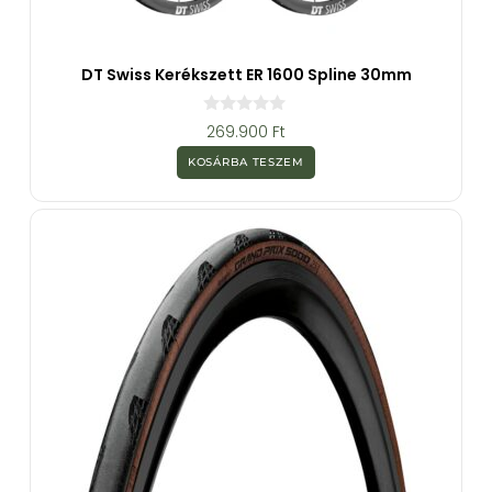
DT Swiss Kerékszett ER 1600 Spline 30mm
0
269.900
Ft
a
z
KOSÁRBA TESZEM
5
-
b
ő
l