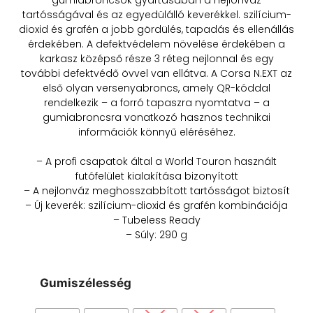
tartósságával és az egyedülálló keverékkel. szilícium-
dioxid és grafén a jobb gördülés, tapadás és ellenállás
érdekében. A defektvédelem növelése érdekében a
karkasz középső része 3 réteg nejlonnal és egy
további defektvédő övvel van ellátva. A Corsa N.EXT az
első olyan versenyabroncs, amely QR-kóddal
rendelkezik – a forró tapaszra nyomtatva – a
gumiabroncsra vonatkozó hasznos technikai
információk könnyű eléréséhez.
– A profi csapatok által a World Touron használt
futófelület kialakítása bizonyított
– A nejlonváz meghosszabbított tartósságot biztosít
– Új keverék: szilícium-dioxid és grafén kombinációja
– Tubeless Ready
– Súly: 290 g
Gumiszélesség