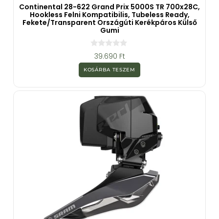
Continental 28-622 Grand Prix 5000S TR 700x28C,
Hookless Felni Kompatibilis, Tubeless Ready,
Fekete/transparent Országúti Kerékpáros Külső
Gumi
0
39.690
Ft
a
z
KOSÁRBA TESZEM
5
-
b
ő
l