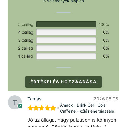
5 vélemények alapján
5 csillag
100%
4 csillag
0%
3 csillag
0%
2 csillag
0%
1 csillag
0%
ÉRTÉKELÉS HOZZÁADÁSA
Tamás
2026.08.08.
Amacx - Drink Gel - Cola
Caffeine - kólás energiazselé
Jó az állaga, nagy pulzuson is könnyen
megiható. Rögtön beüt a koffein. A