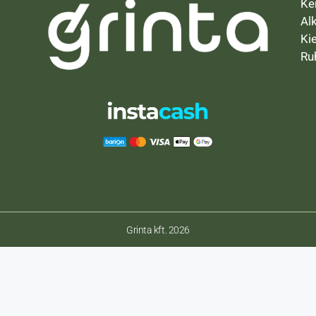
Ke
Al
Ki
Ru
Grinta kft. 2026