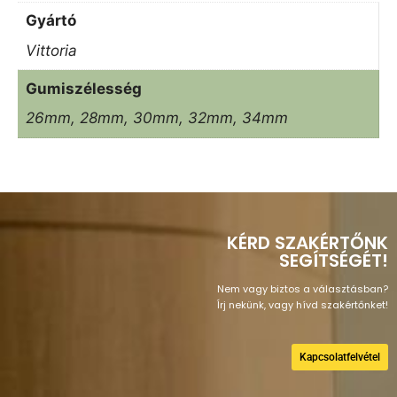
Gyártó
Vittoria
Gumiszélesség
26mm, 28mm, 30mm, 32mm, 34mm
KÉRD SZAKÉRTŐNK
SEGÍTSÉGÉT!
Nem vagy biztos a választásban?
Írj nekünk, vagy hívd szakértőnket!
Kapcsolatfelvétel