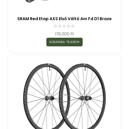
SRAM Red Etap AXS Első Váltó Am Fd D1 Braze
0
179.000
Ft
a
z
KOSÁRBA TESZEM
5
-
b
ő
l