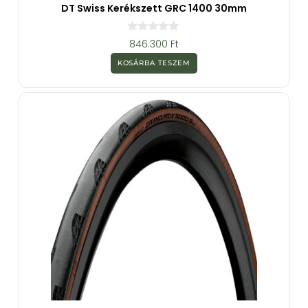
DT Swiss Kerékszett GRC 1400 30mm
0
846.300
Ft
a
z
KOSÁRBA TESZEM
5
-
b
ő
l