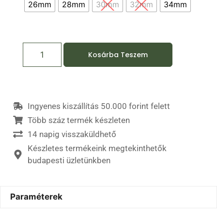
26mm
28mm
30mm
32mm
34mm
Kosárba Teszem
Ingyenes kiszállítás 50.000 forint felett
Több száz termék készleten
14 napig visszaküldhető
Készletes termékeink megtekinthetők
budapesti üzletünkben
Paraméterek