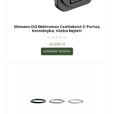
Shimano Di2 Elektromos Csatlakozó 2-Portos,
Kormányba, Vázba Rejtett
0
43.990
Ft
a
z
KOSÁRBA TESZEM
5
-
b
ő
l