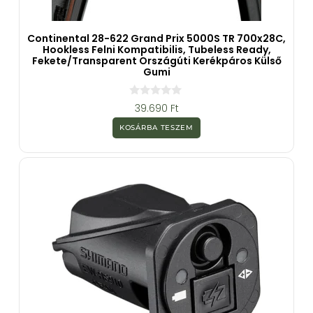
Continental 28-622 Grand Prix 5000S TR 700x28C,
Hookless Felni Kompatibilis, Tubeless Ready,
Fekete/transparent Országúti Kerékpáros Külső
Gumi
0
39.690
Ft
a
z
KOSÁRBA TESZEM
5
-
b
ő
l