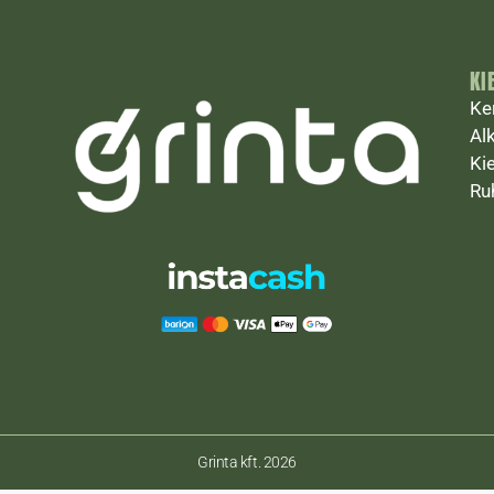
KI
Ke
Al
Ki
Ru
Grinta kft. 2026