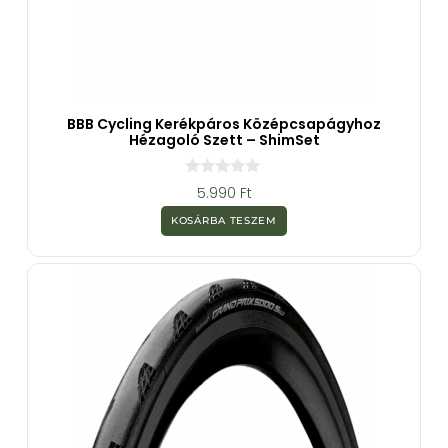
BBB Cycling Kerékpáros Középcsapágyhoz
Hézagoló Szett – ShimSet
0
5.990
Ft
a
z
KOSÁRBA TESZEM
5
-
b
ő
l