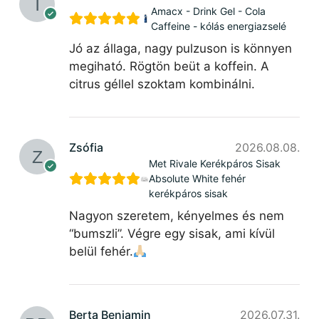
Amacx - Drink Gel - Cola
Caffeine - kólás energiazselé
Jó az állaga, nagy pulzuson is könnyen
megiható. Rögtön beüt a koffein. A
citrus géllel szoktam kombinálni.
Zsófia
2026.08.08.
Met Rivale Kerékpáros Sisak
Absolute White fehér
kerékpáros sisak
Nagyon szeretem, kényelmes és nem
“bumszli”. Végre egy sisak, ami kívül
belül fehér.
Berta Benjamin
2026.07.31.