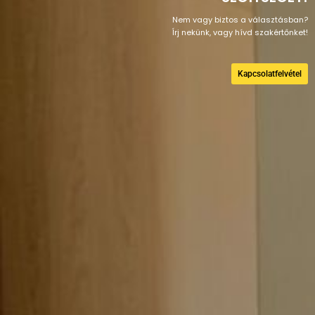
Nem vagy biztos a választásban?
Írj nekünk, vagy hívd szakértőnket!
Kapcsolatfelvétel