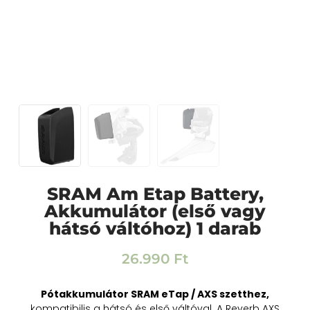
SRAM Am Etap Battery,
Akkumulátor (első vagy
hátsó váltóhoz) 1 darab
26.990
Ft
Pótakkumulátor SRAM eTap / AXS szetthez,
kompatibilis a hátsó és első váltóval. A Reverb AXS