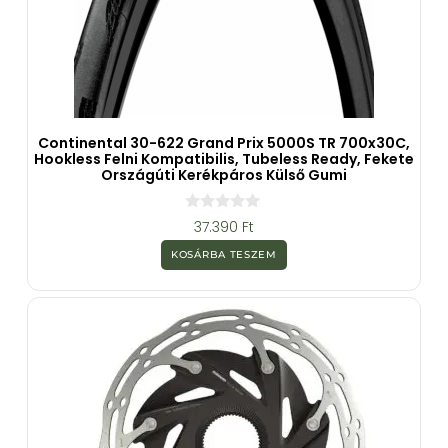
Continental 30-622 Grand Prix 5000S TR 700x30C,
Hookless Felni Kompatibilis, Tubeless Ready, Fekete
Országúti Kerékpáros Külső Gumi
0
37.390
Ft
a
z
KOSÁRBA TESZEM
5
-
b
ő
l