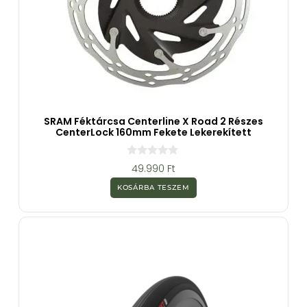
SRAM Féktárcsa Centerline X Road 2 Részes
CenterLock 160mm Fekete Lekerekített
0
49.990
Ft
a
z
KOSÁRBA TESZEM
5
-
b
ő
l