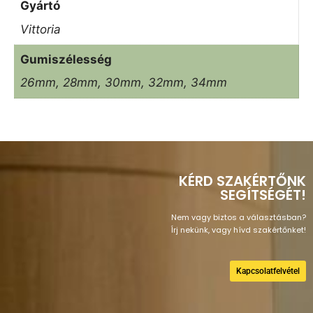
Gyártó
Vittoria
Gumiszélesség
26mm, 28mm, 30mm, 32mm, 34mm
KÉRD SZAKÉRTŐNK
SEGÍTSÉGÉT!
Nem vagy biztos a választásban?
Írj nekünk, vagy hívd szakértőnket!
Kapcsolatfelvétel