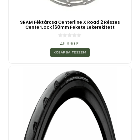
SRAM Féktárcsa Centerline X Road 2 Részes
CenterLock 160mm Fekete Lekerekített
0
49.990
Ft
a
z
KOSÁRBA TESZEM
5
-
b
ő
l