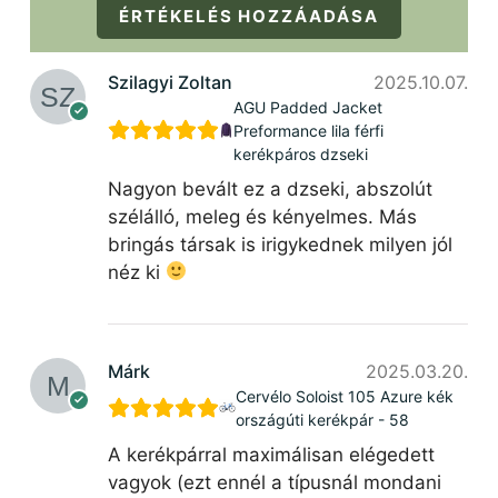
ÉRTÉKELÉS HOZZÁADÁSA
Szilagyi Zoltan
2025.10.07.
AGU Padded Jacket
Preformance lila férfi
kerékpáros dzseki
Nagyon bevált ez a dzseki, abszolút
szélálló, meleg és kényelmes. Más
bringás társak is irigykednek milyen jól
néz ki
Márk
2025.03.20.
Cervélo Soloist 105 Azure kék
országúti kerékpár - 58
A kerékpárral maximálisan elégedett
vagyok (ezt ennél a típusnál mondani