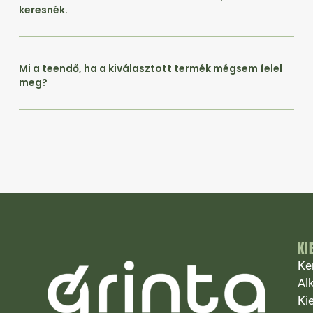
keresnék.
Mi a teendő, ha a kiválasztott termék mégsem felel
meg?
KI
Ke
Al
Ki