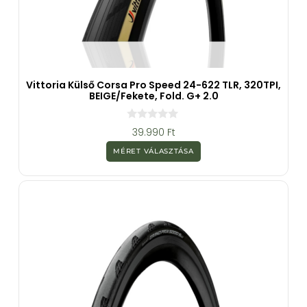
Vittoria Külső Corsa Pro Speed 24-622 TLR, 320TPI,
BEIGE/Fekete, Fold. G+ 2.0
0
39.990
Ft
a
z
MÉRET VÁLASZTÁSA
5
-
b
ő
l