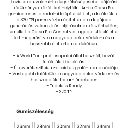
kavicsokon, valamint a legszélsőségesebb időjárási
körülmények között kell helytállni. Ami a Corsa Pro
gumiabroncs forradalmi felépítését illeti, a futófelületet
a 320 TPI pamutvázba építették be a legújabb
generációs vulkanizálási eljárásoknak köszönhetően;
emellett a Corsa Pro Control vastagabb futófelülettel
lett megerősítve a nagyobb defektvédelem és a
hosszabb élettartam érdekében.
– A World Tour profi csapatai által használt, bevált
futófelületi kialakítás.
– Új keverék: szilícium-dioxid és grafén kombinációja
– Vastagabb futófelület a nagyobb defektvédelem és
hosszabb élettartam érdekében
– Tubeless Ready
– 320 TPI
Gumiszélesség
26mm
28mm
30mm
32mm
34mm