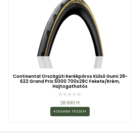
Continental Országúti Kerékpáros Külső Gumi 28-
622 Grand Prix 5000 700x28C Fekete/krém,
Hajtogathatós
0
28.990
Ft
a
z
KOSÁRBA TESZEM
5
-
b
ő
l