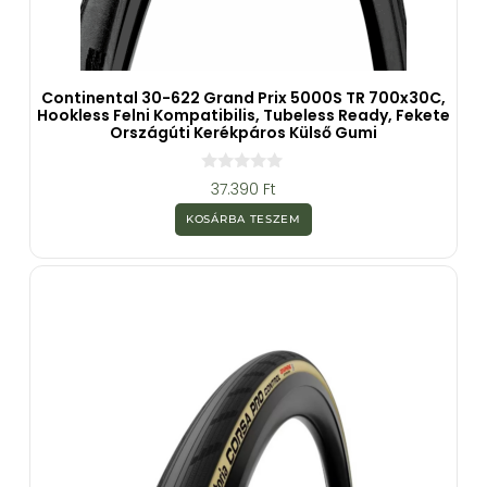
Continental 30-622 Grand Prix 5000S TR 700x30C,
Hookless Felni Kompatibilis, Tubeless Ready, Fekete
Országúti Kerékpáros Külső Gumi
0
37.390
Ft
a
z
KOSÁRBA TESZEM
5
-
b
ő
l