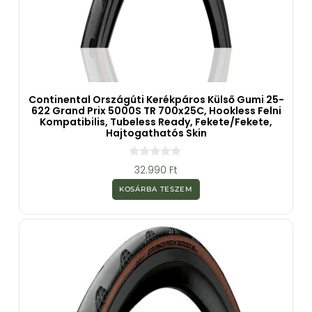
Continental Országúti Kerékpáros Külső Gumi 25-
622 Grand Prix 5000S TR 700x25C, Hookless Felni
Kompatibilis, Tubeless Ready, Fekete/fekete,
Hajtogathatós Skin
0
32.990
Ft
a
z
KOSÁRBA TESZEM
5
-
b
ő
l