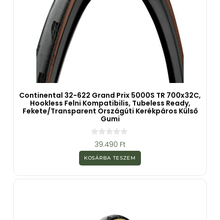
Continental 32-622 Grand Prix 5000S TR 700x32C,
Hookless Felni Kompatibilis, Tubeless Ready,
Fekete/transparent Országúti Kerékpáros Külső
Gumi
0
39.490
Ft
a
z
KOSÁRBA TESZEM
5
-
b
ő
l