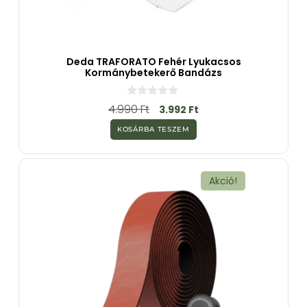
Deda TRAFORATO Fehér Lyukacsos
Kormánybetekerő Bandázs
0
4.990
Ft
3.992
Ft
a
z
KOSÁRBA TESZEM
5
-
b
ő
l
Akció!