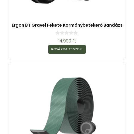
Ergon BT Gravel Fekete Kormánybetekerő Bandázs
0
14.990
Ft
a
z
KOSÁRBA TESZEM
5
-
b
ő
l