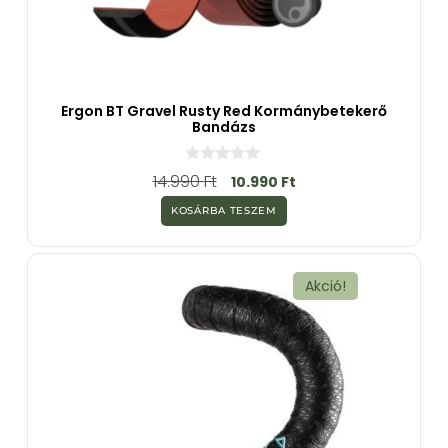
Ergon BT Gravel Rusty Red Kormánybetekerő
Bandázs
0
14.990
Ft
10.990
Ft
a
z
KOSÁRBA TESZEM
5
-
b
ő
l
Akció!