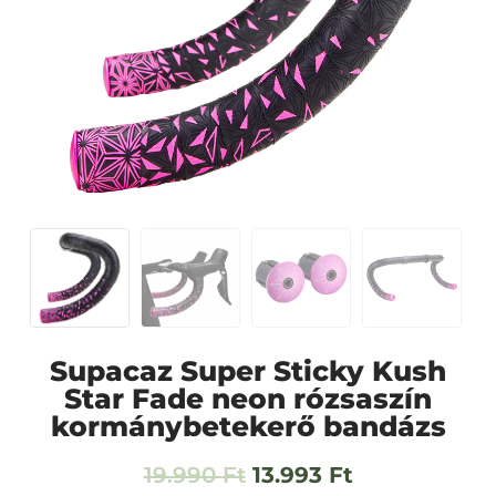
Supacaz Super Sticky Kush
Star Fade neon rózsaszín
kormánybetekerő bandázs
19.990
Ft
13.993
Ft