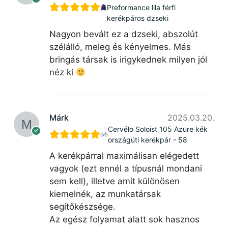
Preformance lila férfi
kerékpáros dzseki
Nagyon bevált ez a dzseki, abszolút
szélálló, meleg és kényelmes. Más
bringás társak is irigykednek milyen jól
néz ki
Márk
2025.03.20.
Cervélo Soloist 105 Azure kék
országúti kerékpár - 58
A kerékpárral maximálisan elégedett
vagyok (ezt ennél a típusnál mondani
sem kell), illetve amit különösen
kiemelnék, az munkatársak
segítőkészsége.
Az egész folyamat alatt sok hasznos