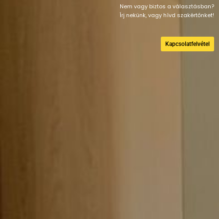
Nem vagy biztos a választásban?
Írj nekünk, vagy hívd szakértőnket!
Kapcsolatfelvétel