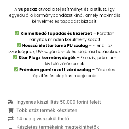
A
Supacaz
ötvözi a teljesítményt és a stílust, így
egyedülálló kormánybandázst kínál, amely maximális
kényelmet és tapadást biztosít.
Kiemelkedő tapadás és kézérzet
– Páratlan
irányítás minden körülmény között
Hosszú élettartamú PU szalag
– Ellenáll az
izzadságnak, UV-sugárzásnak és időjárási hatásoknak
Star Plugz kormánydugók
– Exkluzív, prémium
kivitelű záróelemek
Prémium gumírozott zárószalag
– Tökéletes
rögzítés és elegáns megjelenés
Ingyenes kiszállítás 50.000 forint felett
Több száz termék készleten
14 napig visszaküldhető
Készletes termékeink megtekinthetők