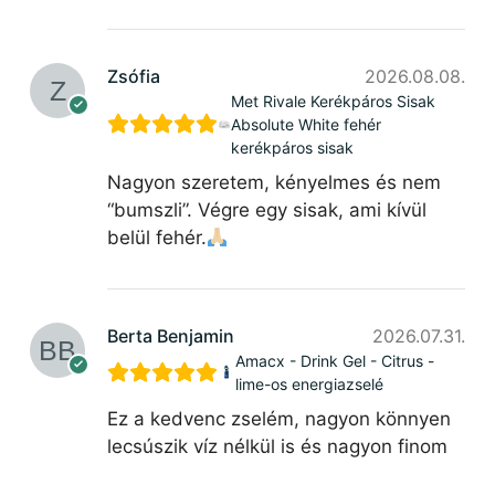
Zsófia
2026.08.08.
Met Rivale Kerékpáros Sisak
Absolute White fehér
kerékpáros sisak
Nagyon szeretem, kényelmes és nem
“bumszli”. Végre egy sisak, ami kívül
belül fehér.
Berta Benjamin
2026.07.31.
Amacx - Drink Gel - Citrus -
lime-os energiazselé
Ez a kedvenc zselém, nagyon könnyen
lecsúszik víz nélkül is és nagyon finom