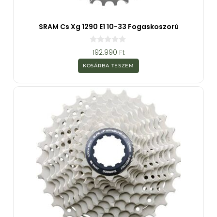
SRAM Cs Xg 1290 E1 10-33 Fogaskoszorú
0
192.990
Ft
a
z
KOSÁRBA TESZEM
5
-
b
ő
l