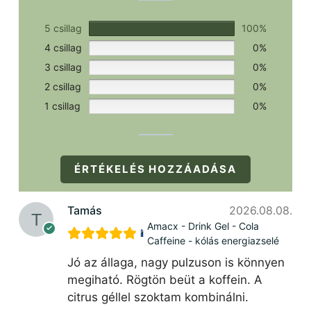
5 csillag
100%
4 csillag
0%
3 csillag
0%
2 csillag
0%
1 csillag
0%
ÉRTÉKELÉS HOZZÁADÁSA
Tamás
2026.08.08.
Amacx - Drink Gel - Cola
Caffeine - kólás energiazselé
Jó az állaga, nagy pulzuson is könnyen
megiható. Rögtön beüt a koffein. A
citrus géllel szoktam kombinálni.