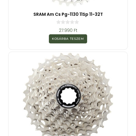
SRAM Am Cs Pg-1130 11Sp 11-32T
0
27.990
Ft
a
z
KOSÁRBA TESZEM
5
-
b
ő
l