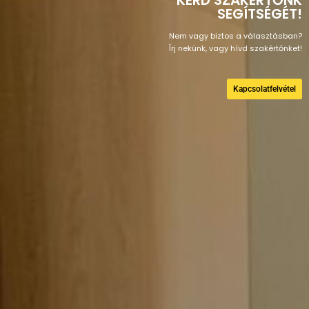
SEGÍTSÉGÉT!
Nem vagy biztos a választásban?
Írj nekünk, vagy hívd szakértőnket!
Kapcsolatfelvétel