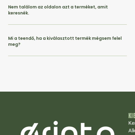
Nem találom az oldalon azt a terméket, amit
keresnék.
Mi a teendő, ha a kiválasztott termék mégsem felel
meg?
KI
Ke
Al