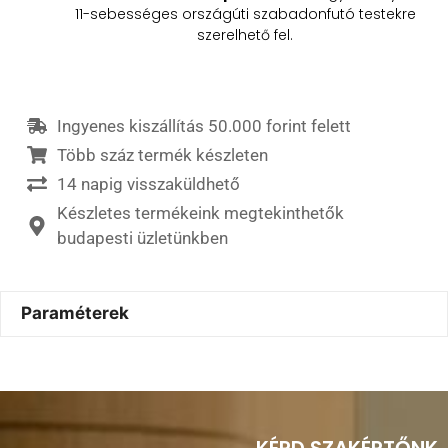
11-sebességes országúti szabadonfutó testekre
szerelhető fel.​
Ingyenes kiszállítás 50.000 forint felett
Több száz termék készleten
14 napig visszaküldhető
Készletes termékeink megtekinthetők
budapesti üzletünkben
Paraméterek
KÉRD SZAKÉRTŐNK