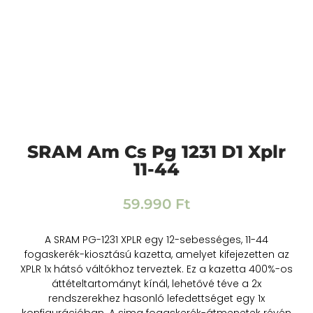
SRAM Am Cs Pg 1231 D1 Xplr
11-44
59.990
Ft
A SRAM PG-1231 XPLR egy 12-sebességes, 11-44
fogaskerék-kiosztású kazetta, amelyet kifejezetten az
XPLR 1x hátsó váltókhoz terveztek. Ez a kazetta 400%-os
áttételtartományt kínál, lehetővé téve a 2x
rendszerekhez hasonló lefedettséget egy 1x
konfigurációban. A sima fogaskerék-átmenetek révén