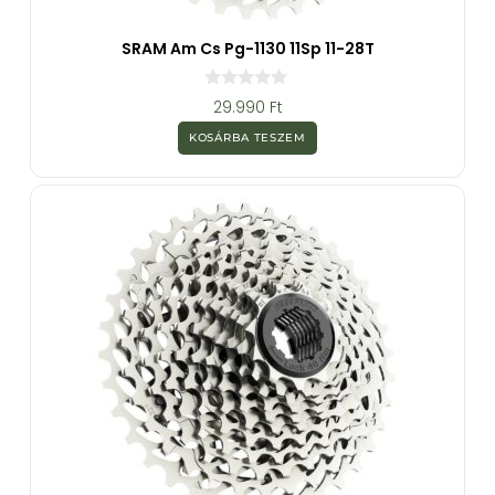
SRAM Am Cs Pg-1130 11Sp 11-28T
0
29.990
Ft
a
z
KOSÁRBA TESZEM
5
-
b
ő
l