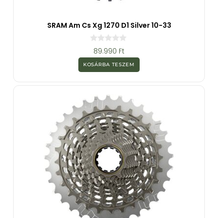
SRAM Am Cs Xg 1270 D1 Silver 10-33
0
89.990
Ft
a
z
KOSÁRBA TESZEM
5
-
b
ő
l