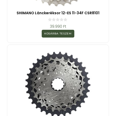
SHIMANO Lánckeréksor 12-ES 11-34F CSR8101
0
39.990
Ft
a
z
KOSÁRBA TESZEM
5
-
b
ő
l