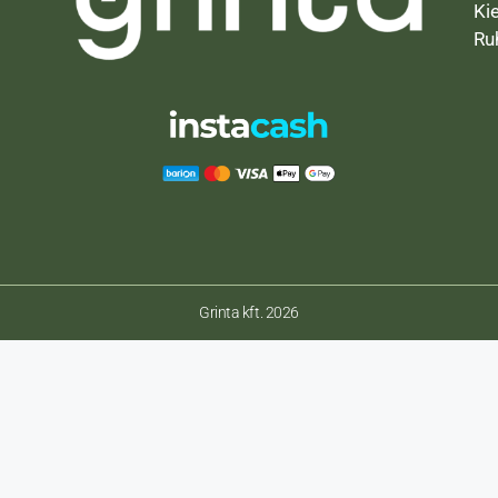
Ki
Ru
Grinta kft. 2026