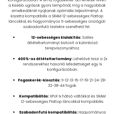
a kisebb ugrások gyors tempónál, míg a nagyobbak
emelkedőknél nyújtanak optimális teljesítményt. A
kazetta kompatibilis a SRAM 12-sebességes Flattop
láncokkal, és hagyományos 11-sebességes országúti
szabadonfutó testekre szerelhető fel. ​
12-sebességes kialakítás:
Széles
áttételtartományt biztosít a különböző
terepviszonyokhoz.​
400%-os áttételtartomány:
Lehetővé teszi a 2x
rendszerekhez hasonló lefedettséget egy 1x
konfigurációban.​
Fogaskerék-kiosztás:
11-12-13-15-17-19-21-24-28-
32-38-44 fogak.​
Kompatibilitás:
XPLR 1x hátsó váltókkal és SRAM
12-sebességes Flattop láncokkal kompatibilis.​
Szabadonfutó kompatibilitás:
Hagyományos