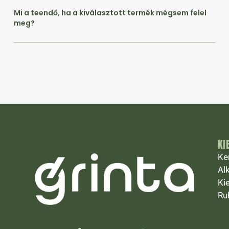
Mi a teendő, ha a kiválasztott termék mégsem felel
meg?
KI
Ke
Al
Ki
Ru