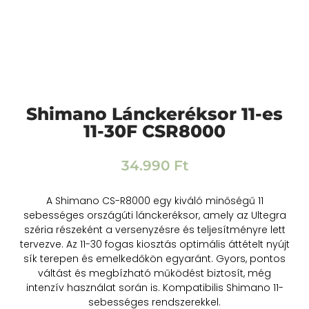
Shimano Lánckeréksor 11-es
11-30F CSR8000
34.990
Ft
A Shimano CS-R8000 egy kiváló minőségű 11
sebességes országúti lánckeréksor, amely az Ultegra
széria részeként a versenyzésre és teljesítményre lett
tervezve. Az 11-30 fogas kiosztás optimális áttételt nyújt
sík terepen és emelkedőkön egyaránt. Gyors, pontos
váltást és megbízható működést biztosít, még
intenzív használat során is. Kompatibilis Shimano 11-
sebességes rendszerekkel.