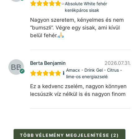
Absolute White fehér
kerékpáros sisak
Nagyon szeretem, kényelmes és nem
“bumszli”. Végre egy sisak, ami kívül
belül fehér.
Berta Benjamin
2026.07.31.
Amacx - Drink Gel - Citrus -
lime-os energiazselé
Ez a kedvenc zselém, nagyon könnyen
lecsúszik víz nélkül is és nagyon finom
TÖBB VÉLEMÉNY MEGJELENÍTÉSE (2)