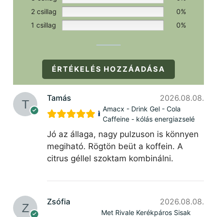
2 csillag
0%
1 csillag
0%
ÉRTÉKELÉS HOZZÁADÁSA
Tamás
2026.08.08.
Amacx - Drink Gel - Cola
Caffeine - kólás energiazselé
Jó az állaga, nagy pulzuson is könnyen
megiható. Rögtön beüt a koffein. A
citrus géllel szoktam kombinálni.
Zsófia
2026.08.08.
Met Rivale Kerékpáros Sisak