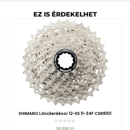
EZ IS ÉRDEKELHET
SHIMANO Lánckeréksor 12-ES 11-34F CSR8101
0
39.990
Ft