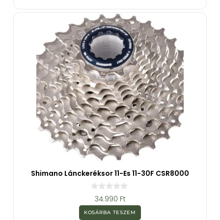
-
b
ő
l
Shimano Lánckeréksor 11-Es 11-30F CSR8000
0
34.990
Ft
a
z
KOSÁRBA TESZEM
5