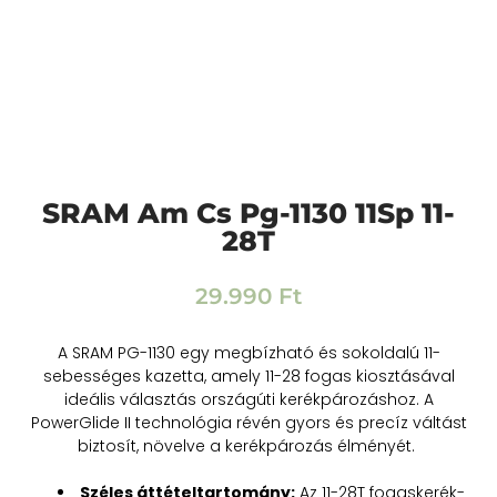
SRAM Am Cs Pg-1130 11Sp 11-
28T
29.990
Ft
A SRAM PG-1130 egy megbízható és sokoldalú 11-
sebességes kazetta, amely 11-28 fogas kiosztásával
ideális választás országúti kerékpározáshoz. A
PowerGlide II technológia révén gyors és precíz váltást
biztosít, növelve a kerékpározás élményét. ​
Széles áttételtartomány:
Az 11-28T fogaskerék-