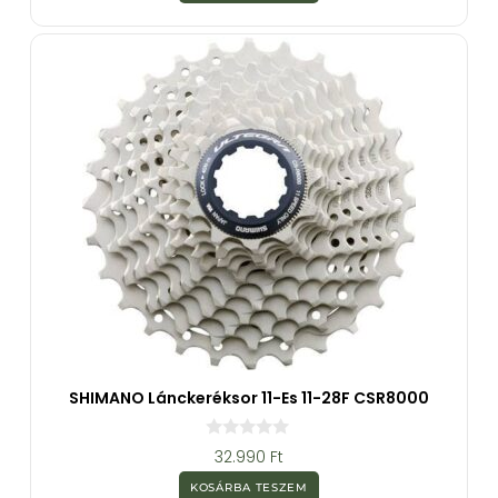
-
b
ő
l
SHIMANO Lánckeréksor 11-Es 11-28F CSR8000
0
32.990
Ft
a
z
KOSÁRBA TESZEM
5