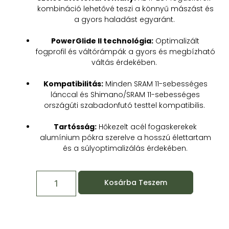
kombináció lehetővé teszi a könnyű mászást és
a gyors haladást egyaránt. ​
PowerGlide II technológia:
Optimalizált
fogprofil és váltórámpák a gyors és megbízható
váltás érdekében. ​
Kompatibilitás:
Minden SRAM 11-sebességes
lánccal és Shimano/SRAM 11-sebességes
országúti szabadonfutó testtel kompatibilis. ​
Tartósság:
Hőkezelt acél fogaskerekek
alumínium pókra szerelve a hosszú élettartam
és a súlyoptimalizálás érdekében.
Kosárba Teszem