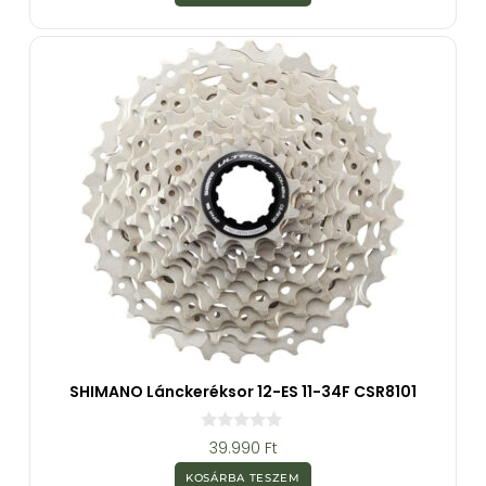
-
b
ő
l
SHIMANO Lánckeréksor 12-ES 11-34F CSR8101
0
39.990
Ft
a
z
KOSÁRBA TESZEM