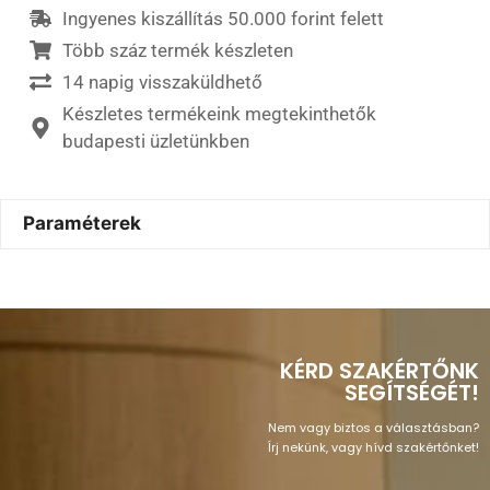
Ingyenes kiszállítás 50.000 forint felett
Több száz termék készleten
14 napig visszaküldhető
Készletes termékeink megtekinthetők
budapesti üzletünkben
Paraméterek
KÉRD SZAKÉRTŐNK
SEGÍTSÉGÉT!
Nem vagy biztos a választásban?
Írj nekünk, vagy hívd szakértőnket!