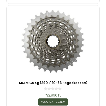
-
b
ő
l
SRAM Cs Xg 1290 E1 10-33 Fogaskoszorú
0
192.990
Ft
a
z
KOSÁRBA TESZEM
5