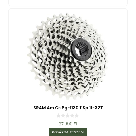
-
b
ő
l
SRAM Am Cs Pg-1130 11Sp 11-32T
0
27.990
Ft
a
z
KOSÁRBA TESZEM
5