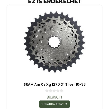
EZ IS ÉRDEKELHET
SRAM Am Cs Xg 1270 D1 Silver 10-33
0
89.990
Ft
a
z
KOSÁRBA TESZEM
5