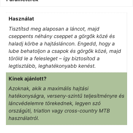
Használat
Tisztítsd meg alaposan a láncot, majd
cseppents néhány cseppet a görgők közé és
haladj körbe a hajtásláncon. Engedd, hogy a
lube behatoljon a csapok és görgők közé, majd
töröld le a felesleget – így biztosítod a
legtisztább, leghatékonyabb kenést.
Kinek ajánlott?
Azoknak, akik a maximális hajtási
hatékonyságra, verseny-szintű teljesítményre és
láncvédelemre törekednek, legyen szó
országúti, triatlon vagy cross-country MTB
használatról.