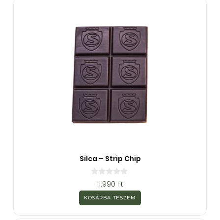
ő
l
Silca – Strip Chip
0
11.990
Ft
a
z
KOSÁRBA TESZEM
5
-
b