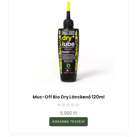
l
Muc-Off Bio Dry Lánckenő 120ml
0
5.990
Ft
a
z
KOSÁRBA TESZEM
5
-
b
ő