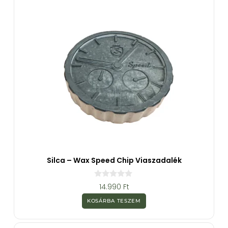
Silca – Wax Speed Chip Viaszadalék
0
14.990
Ft
a
z
KOSÁRBA TESZEM
5
-
b
ő