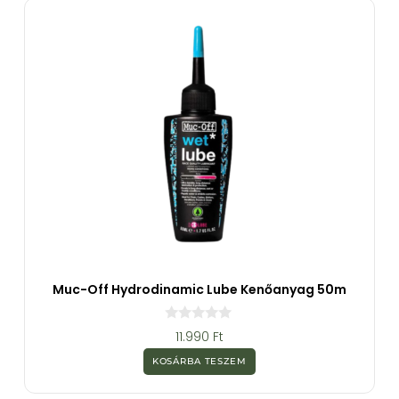
ő
l
Muc-Off Hydrodinamic Lube Kenőanyag 50m
0
11.990
Ft
a
z
KOSÁRBA TESZEM
5
-
b