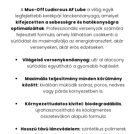
A
Muc-Off Ludicrous AF Lube
a világ egyik
legfejlettebb kerékpár lánckenőanyaga, amelyet
kifejezetten a sebességre és hatékonyságra
optimalizáltak
. Professzionális versenyzők számára
fejlesztett formula, amely láthatóan csökkenti a
súrlódást és maximalizálja az energiatranszfert, akár
versenyeken, akár erős edzéseken.
Világelső versenykenőanyag:
ultr al alacsony
súrlódási együttható a gyorsabb hajtásért.
Maximális teljesítmény minden körülmény
között:
kiválóan működik száraz, poros, nedves
vagy párás környezetben is.
Környezettudatos kivitel:
biodegradábilis
,
újrahasznosítható és kőolajmentes
összetevőkön alapuló formula.
Hosszú távú láncvédelem:
szintetikus polimerek