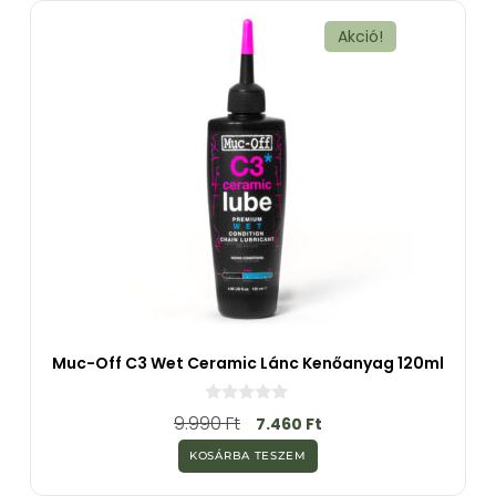
ő
l
Akció!
Muc-Off C3 Wet Ceramic Lánc Kenőanyag 120ml
0
9.990
Ft
7.460
Ft
a
z
KOSÁRBA TESZEM
5
-
b