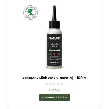
l
DYNAMIC Slick Wax Viaszolaj – 100 Ml
0
5.190
Ft
a
z
KOSÁRBA TESZEM
5
-
b