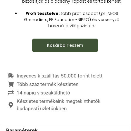
biztosítják az alacsony kopást és tartós kenést.
Profi tesztelve:
több profi csapat (pl. INEOS
Grenadiers, EF Education-NIPPO) és versenyző
használja világszinten.
Kosárba Teszem
Ingyenes kiszállítás 50.000 forint felett
Több száz termék készleten
14 napig visszaküldhető
Készletes termékeink megtekinthetők
budapesti üzletünkben
Paraméterek