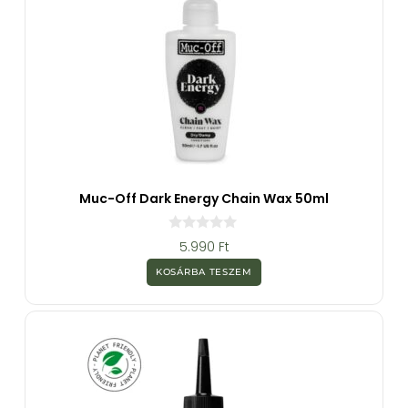
Muc-Off Dark Energy Chain Wax 50ml
0
5.990
Ft
a
z
KOSÁRBA TESZEM
5
-
b
ő
l