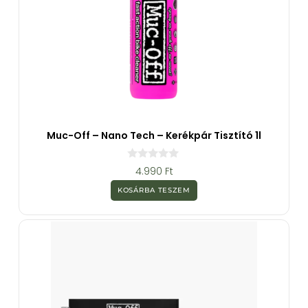
Muc-Off – Nano Tech – Kerékpár Tisztító 1l
0
4.990
Ft
a
z
KOSÁRBA TESZEM
5
-
b
ő
l