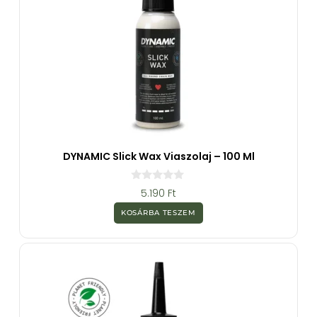
DYNAMIC Slick Wax Viaszolaj – 100 Ml
0
5.190
Ft
a
z
KOSÁRBA TESZEM
5
-
b
ő
l