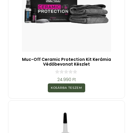
Muc-Off Ceramic Protection Kit Kerámia
Védőbevonat Készlet
0
24.990
Ft
a
z
KOSÁRBA TESZEM
5
-
b
ő
l