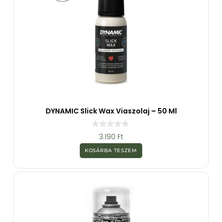
DYNAMIC Slick Wax Viaszolaj – 50 Ml
0
3.190
Ft
a
z
KOSÁRBA TESZEM
5
-
b
ő
l