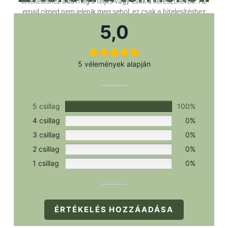
értékeléshez add meg a teljes vagy csak a keresztneved. Az
email címed nem jelenik meg sehol, ez csak a hitelesítéshez
szükséges.
5,0
5 vélemények alapján
5 csillag
100%
4 csillag
0%
3 csillag
0%
2 csillag
0%
1 csillag
0%
ÉRTÉKELÉS HOZZÁADÁSA