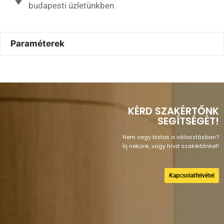
budapesti üzletünkben
Paraméterek
KÉRD SZAKÉRTŐNK
SEGÍTSÉGÉT!
Nem vagy biztos a választásban?
Írj nekünk, vagy hívd szakértőnket!
Kapcsolatfelvétel