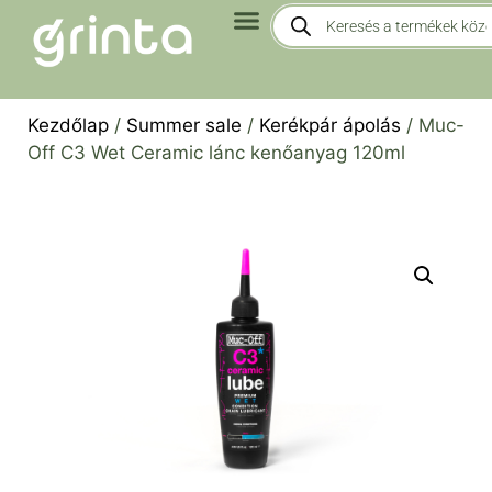
Kezdőlap
/
Summer sale
/
Kerékpár ápolás
/ Muc-
Off C3 Wet Ceramic lánc kenőanyag 120ml