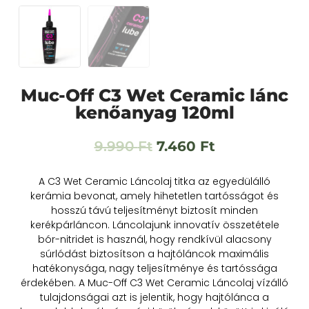
Muc-Off C3 Wet Ceramic lánc
kenőanyag 120ml
9.990
Ft
7.460
Ft
A C3 Wet Ceramic Láncolaj titka az egyedülálló
kerámia bevonat, amely hihetetlen tartósságot és
hosszú távú teljesítményt biztosít minden
kerékpárláncon.
Láncolajunk innovatív összetétele
bór-nitridet is használ, hogy rendkívül alacsony
súrlódást biztosítson a hajtóláncok maximális
hatékonysága, nagy teljesítménye és tartóssága
érdekében.
A Muc-Off C3 Wet Ceramic Láncolaj vízálló
tulajdonságai azt is jelentik, hogy hajtólánca a