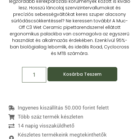
legzordabb kerékpározási körülmények között is kiváló
lesz.
Hosszú láncolaj szervizintervallumokat és
precíziós sebességváltókat keres szuper alacsony
súrlódáscsökkentéssel?
Ne keressen tovább!
A Muc-
Off C3 Wet Ceramic pipettarendszerrel ellátott
ergonomikus palackba van csomagolva az egyszerű
használat és alkalmazás érdekében.
Ezenkívül 95%-
ban biológiailag lebomlik, és ideális Road, Cyclocross
és MTB számára.
Kosárba Teszem
Ingyenes kiszállítás 50.000 forint felett
Több száz termék készleten
14 napig visszaküldhető
Készletes termékeink megtekinthetők