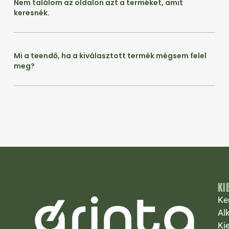
Nem találom az oldalon azt a terméket, amit
keresnék.
Mi a teendő, ha a kiválasztott termék mégsem felel
meg?
KI
Ke
Al
Ki