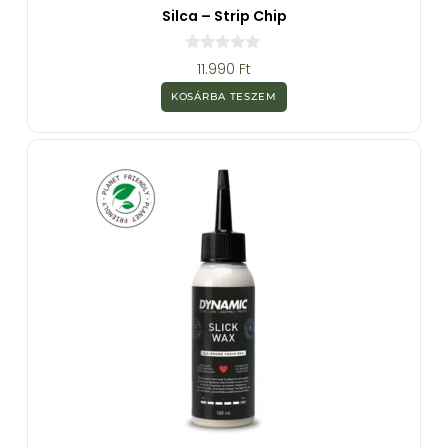
Silca – Strip Chip
0
11.990
Ft
a
z
KOSÁRBA TESZEM
5
-
b
ő
l