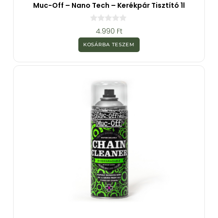
Muc-Off – Nano Tech – Kerékpár Tisztító 1l
0
4.990
Ft
a
z
KOSÁRBA TESZEM
5
-
b
ő
l