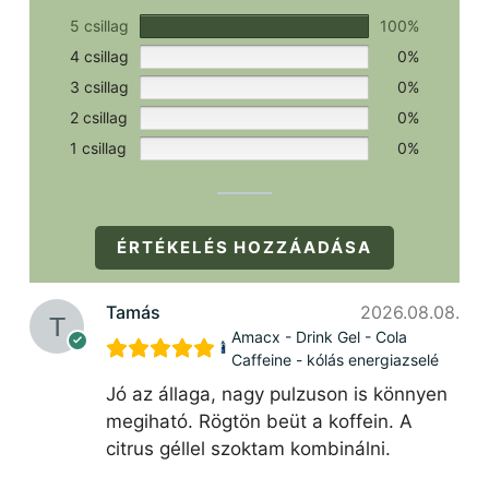
5 csillag
100%
4 csillag
0%
3 csillag
0%
2 csillag
0%
1 csillag
0%
ÉRTÉKELÉS HOZZÁADÁSA
Tamás
2026.08.08.
Amacx - Drink Gel - Cola
Caffeine - kólás energiazselé
Jó az állaga, nagy pulzuson is könnyen
megiható. Rögtön beüt a koffein. A
citrus géllel szoktam kombinálni.