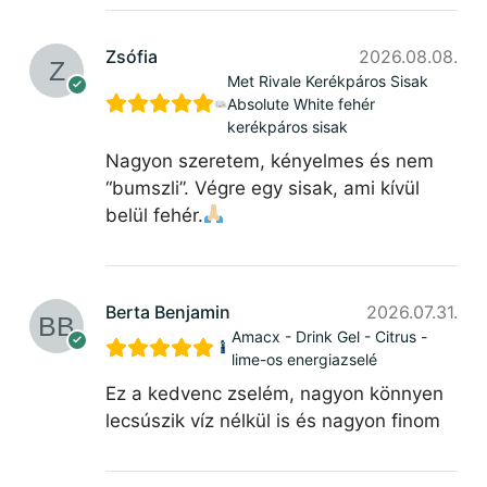
Zsófia
2026.08.08.
Met Rivale Kerékpáros Sisak
Absolute White fehér
kerékpáros sisak
Nagyon szeretem, kényelmes és nem
“bumszli”. Végre egy sisak, ami kívül
belül fehér.
Berta Benjamin
2026.07.31.
Amacx - Drink Gel - Citrus -
lime-os energiazselé
Ez a kedvenc zselém, nagyon könnyen
lecsúszik víz nélkül is és nagyon finom