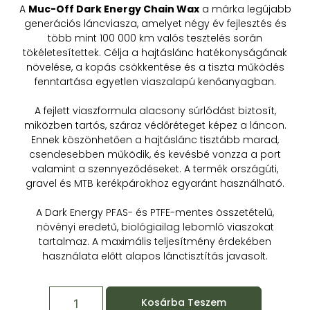
A
Muc-Off Dark Energy Chain Wax
a márka legújabb
generációs láncviasza, amelyet négy év fejlesztés és
több mint 100 000 km valós tesztelés során
tökéletesítettek. Célja a hajtáslánc hatékonyságának
növelése, a kopás csökkentése és a tiszta működés
fenntartása egyetlen viaszalapú kenőanyagban.
A fejlett viaszformula alacsony súrlódást biztosít,
miközben tartós, száraz védőréteget képez a láncon.
Ennek köszönhetően a hajtáslánc tisztább marad,
csendesebben működik, és kevésbé vonzza a port
valamint a szennyeződéseket. A termék országúti,
gravel és MTB kerékpárokhoz egyaránt használható.
A Dark Energy PFAS- és PTFE-mentes összetételű,
növényi eredetű, biológiailag lebomló viaszokat
tartalmaz. A maximális teljesítmény érdekében
használata előtt alapos lánctisztítás javasolt.
Kosárba Teszem