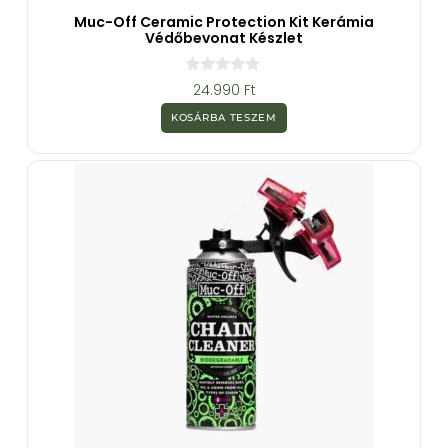
Muc-Off Ceramic Protection Kit Kerámia
Védőbevonat Készlet
0
24.990
Ft
a
z
KOSÁRBA TESZEM
5
-
b
ő
l