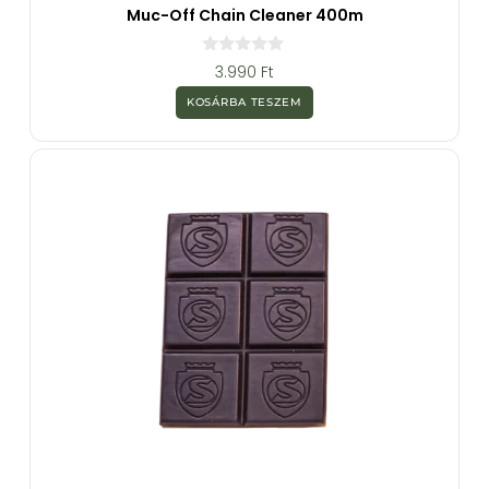
Muc-Off Chain Cleaner 400m
0
3.990
Ft
a
z
KOSÁRBA TESZEM
5
-
b
ő
l