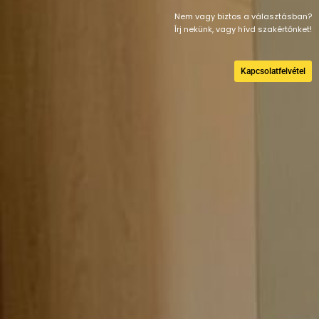
Nem vagy biztos a választásban?
Írj nekünk, vagy hívd szakértőnket!
Kapcsolatfelvétel