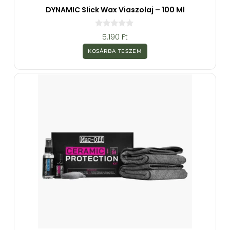
DYNAMIC Slick Wax Viaszolaj – 100 Ml
0
5.190
Ft
a
z
KOSÁRBA TESZEM
5
-
b
ő
l