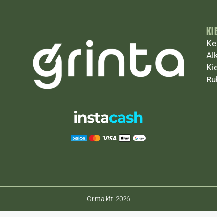
KI
Ke
Al
Ki
Ru
Grinta kft. 2026