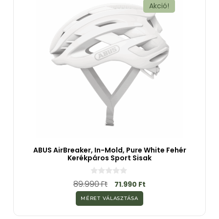
Akció!
ABUS AirBreaker, In-Mold, Pure White Fehér
Kerékpáros Sport Sisak
0
89.990
Ft
71.990
Ft
a
z
MÉRET VÁLASZTÁSA
5
-
b