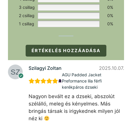
3 csillag
0%
2 csillag
0%
1 csillag
0%
ÉRTÉKELÉS HOZZÁADÁSA
Szilagyi Zoltan
2025.10.07.
AGU Padded Jacket
Preformance lila férfi
kerékpáros dzseki
Nagyon bevált ez a dzseki, abszolút
szélálló, meleg és kényelmes. Más
bringás társak is irigykednek milyen jól
néz ki