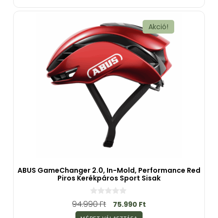
b
ő
l
Akció!
ABUS GameChanger 2.0, In-Mold, Performance Red
Piros Kerékpáros Sport Sisak
0
94.990
Ft
75.990
Ft
a
z