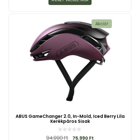
MÉRET VÁLASZTÁSA
5
-
b
ő
l
Akció!
ABUS GameChanger 2.0, In-Mold, Iced Berry Lila
Kerékpáros Sisak
0
94.990
Ft
75.990
Ft
a