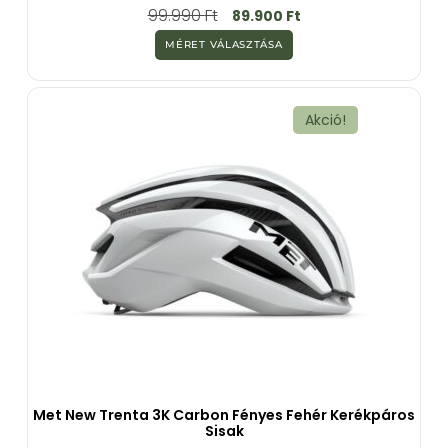
0
99.990
Ft
89.900
Ft
a
z
MÉRET VÁLASZTÁSA
5
-
b
ő
l
Akció!
Met New Trenta 3K Carbon Fényes Fehér Kerékpáros
Sisak