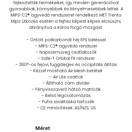
fejlesztették termékeiket, így minden generációval
gyorsabbak, könnyebbek és kényelmesebbek lettek. A
MIPS-C2® agyvédő rendszerrel rendelkező MET Trenta
Mips ütközés esetén a fejhez képest képes elcsúszni,
átirányítva a káros forgó mozgást.
– Öntött polikarbonát héj EPS béléssel
– MIPS-C2® agyvédő rendszer
– Napszemüveg csatlakozók
– Safe-T Orbital Fit rendszer
– 360°-os fejövi, függőleges és occipitális állítás
– Kézzel mosható Air Mesh betétek
– Air Lite csattok
– Állítható cam divider
– Fényvisszaverő hátsó matricák
– Belső légcsatornázás
– Puha sisaktáska tartozék
– CE minősítések; AS/NZS; US
Méret