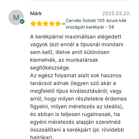
Márk
2025.03.20.
Cervélo Soloist 105 Azure kék
országúti kerékpár - 58
A kerékpárral maximálisan elégedett
vagyok (ezt ennél a típusnál mondani
sem kell), illetve amit különösen
kiemelnék, az munkatársak
segítőkészsége.
Az egész folyamat alatt sok hasznos
tanácsot adnak (legyen szó akár a
megfelelő típus kiválasztásáról, vagy
arról, hogy milyen részletekre érdemes
figyelni, milyen méretezés az ideális),
és abban is teljesen rugalmasak, ha
egyéni méretezés alapján szeretnéd
összeállítani a kerékpárt (pl. rövidebb
hajtókar).