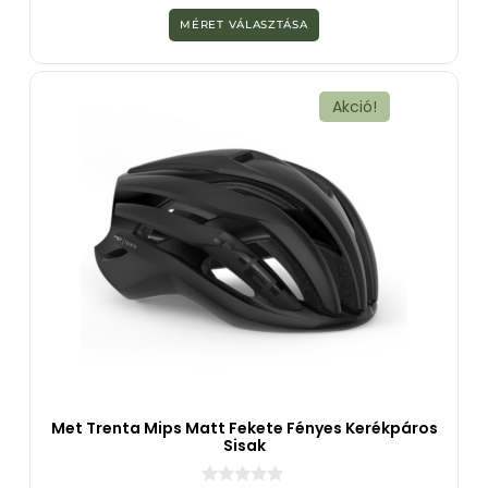
z
MÉRET VÁLASZTÁSA
5
-
b
ő
l
Akció!
Met Trenta Mips Matt Fekete Fényes Kerékpáros
Sisak