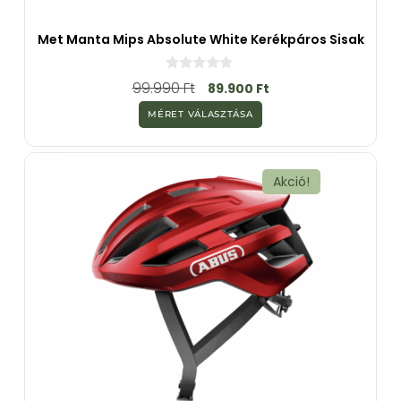
Met Manta Mips Absolute White Kerékpáros Sisak
0
99.990
Ft
89.900
Ft
a
z
MÉRET VÁLASZTÁSA
5
-
b
ő
l
Akció!