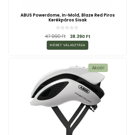
ABUS Powerdome, In-Mold, Blaze Red Piros
Kerékpáros Sisak
0
47.990
Ft
38.390
Ft
a
z
MÉRET VÁLASZTÁSA
5
-
b
ő
l
Akció!