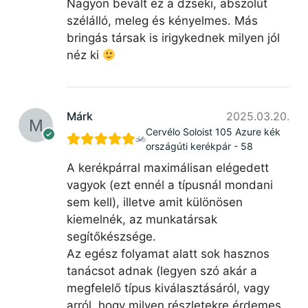
Nagyon bevált ez a dzseki, abszolút
szélálló, meleg és kényelmes. Más
bringás társak is irigykednek milyen jól
néz ki
Márk
2025.03.20.
Cervélo Soloist 105 Azure kék
országúti kerékpár - 58
A kerékpárral maximálisan elégedett
vagyok (ezt ennél a típusnál mondani
sem kell), illetve amit különösen
kiemelnék, az munkatársak
segítőkészsége.
Az egész folyamat alatt sok hasznos
tanácsot adnak (legyen szó akár a
megfelelő típus kiválasztásáról, vagy
arról, hogy milyen részletekre érdemes