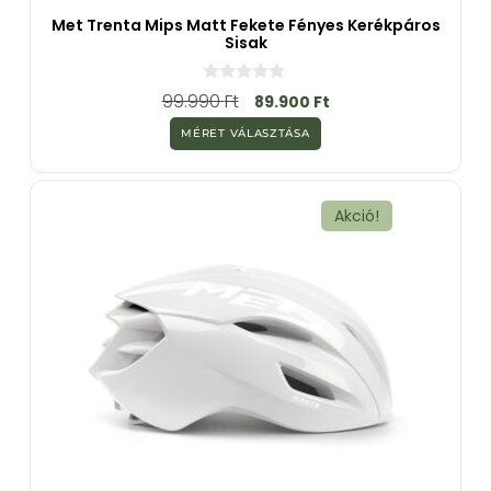
Met Trenta Mips Matt Fekete Fényes Kerékpáros
Sisak
0
99.990
Ft
89.900
Ft
a
z
MÉRET VÁLASZTÁSA
5
-
b
ő
l
Akció!