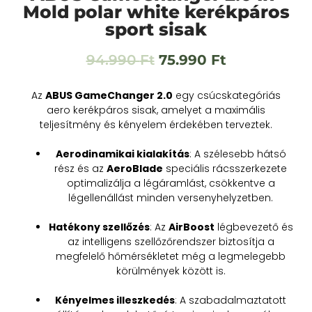
Mold polar white kerékpáros
sport sisak
94.990
Ft
75.990
Ft
Az
ABUS GameChanger 2.0
egy csúcskategóriás
aero kerékpáros sisak, amelyet a maximális
teljesítmény és kényelem érdekében terveztek.
Aerodinamikai kialakítás
: A szélesebb hátsó
rész és az
AeroBlade
speciális rácsszerkezete
optimalizálja a légáramlást, csökkentve a
légellenállást minden versenyhelyzetben.
Hatékony szellőzés
: Az
AirBoost
légbevezető és
az intelligens szellőzőrendszer biztosítja a
megfelelő hőmérsékletet még a legmelegebb
körülmények között is.
Kényelmes illeszkedés
: A szabadalmaztatott