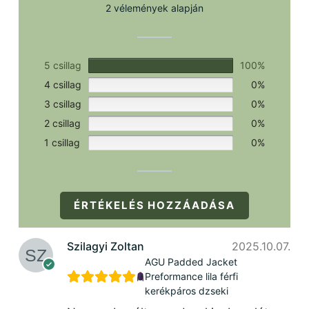
2 vélemények alapján
5 csillag
100%
4 csillag
0%
3 csillag
0%
2 csillag
0%
1 csillag
0%
ÉRTÉKELÉS HOZZÁADÁSA
Szilagyi Zoltan
2025.10.07.
AGU Padded Jacket
Preformance lila férfi
kerékpáros dzseki