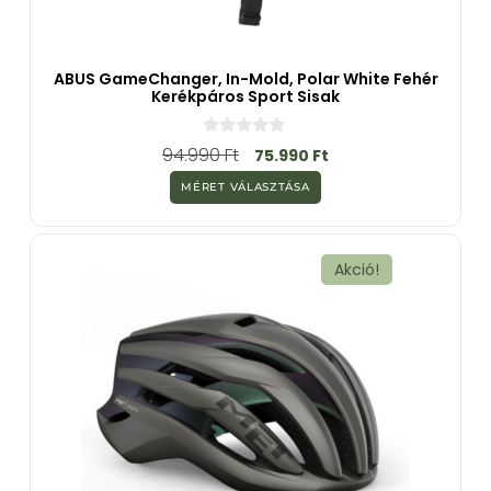
ABUS GameChanger, In-Mold, Polar White Fehér
Kerékpáros Sport Sisak
0
94.990
Ft
75.990
Ft
a
z
MÉRET VÁLASZTÁSA
5
-
b
ő
l
Akció!