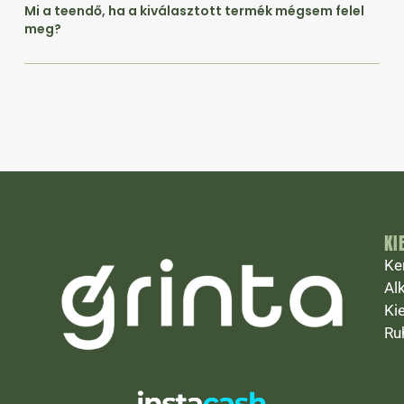
Mi a teendő, ha a kiválasztott termék mégsem felel
meg?
KI
Ke
Al
Ki
Ru