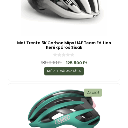
Met Trenta 3K Carbon Mips UAE Team Edition
Kerékpáros Sisak
0
139.990
Ft
125.900
Ft
a
z
MÉRET VÁLASZTÁSA
5
-
b
ő
l
Akció!