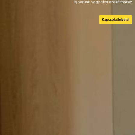
Írj nekünk, vagy hívd szakértőnket!
Kapcsolatfelvétel