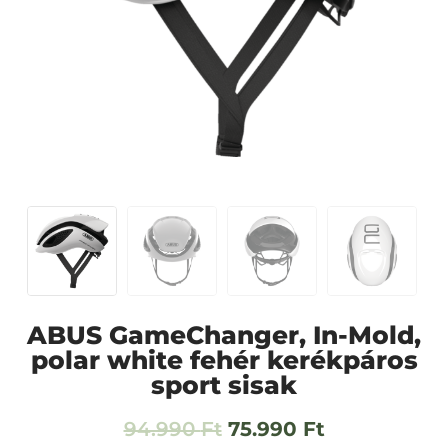
ABUS GameChanger, In-Mold,
polar white fehér kerékpáros
sport sisak
94.990
Ft
75.990
Ft