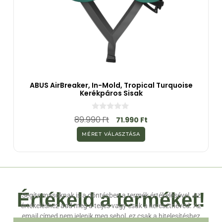
ABUS AirBreaker, In-Mold, Tropical Turquoise
Kerékpáros Sisak
0
89.990
Ft
71.990
Ft
a
z
MÉRET VÁLASZTÁSA
5
-
b
ő
l
Értékeld a terméket!
Segíts másoknak is a döntésben a termék értékelésével. Az
értékeléshez add meg a teljes vagy csak a keresztneved. Az
email címed nem jelenik meg sehol, ez csak a hitelesítéshez