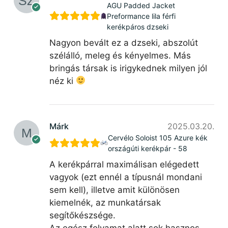
AGU Padded Jacket
Preformance lila férfi
kerékpáros dzseki
Nagyon bevált ez a dzseki, abszolút
szélálló, meleg és kényelmes. Más
bringás társak is irigykednek milyen jól
néz ki
Márk
2025.03.20.
Cervélo Soloist 105 Azure kék
országúti kerékpár - 58
A kerékpárral maximálisan elégedett
vagyok (ezt ennél a típusnál mondani
sem kell), illetve amit különösen
kiemelnék, az munkatársak
segítőkészsége.
Az egész folyamat alatt sok hasznos