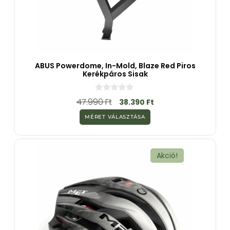
ABUS Powerdome, In-Mold, Blaze Red Piros
Kerékpáros Sisak
0
47.990
Ft
38.390
Ft
a
z
MÉRET VÁLASZTÁSA
5
-
b
ő
l
Akció!