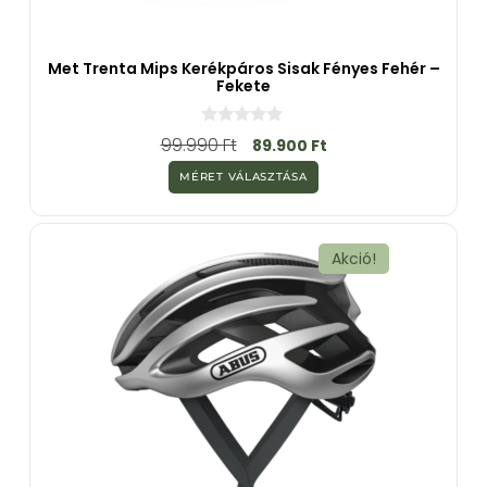
Met Trenta Mips Kerékpáros Sisak Fényes Fehér –
Fekete
0
99.990
Ft
89.900
Ft
a
z
MÉRET VÁLASZTÁSA
5
-
b
ő
l
Akció!