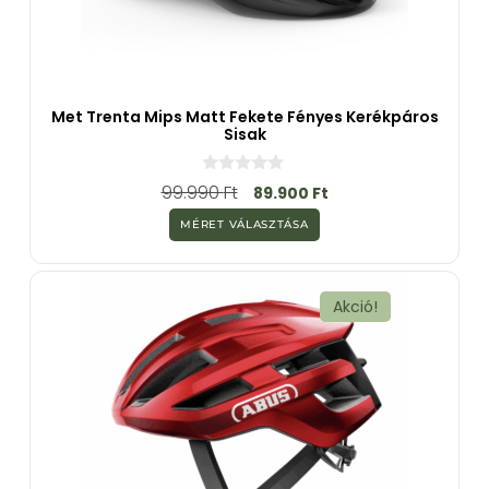
Met Trenta Mips Matt Fekete Fényes Kerékpáros
Sisak
0
99.990
Ft
89.900
Ft
a
z
MÉRET VÁLASZTÁSA
5
-
b
ő
l
Akció!