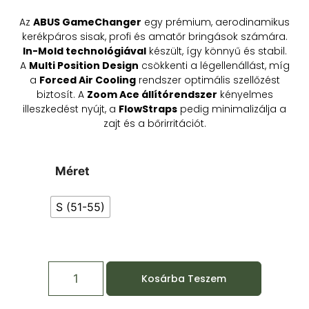
Az
ABUS GameChanger
egy prémium, aerodinamikus
kerékpáros sisak, profi és amatőr bringások számára.
In-Mold technológiával
készült, így könnyű és stabil.
A
Multi Position Design
csökkenti a légellenállást, míg
a
Forced Air Cooling
rendszer optimális szellőzést
biztosít. A
Zoom Ace állítórendszer
kényelmes
illeszkedést nyújt, a
FlowStraps
pedig minimalizálja a
zajt és a bőrirritációt.
Méret
S (51-55)
Kosárba Teszem