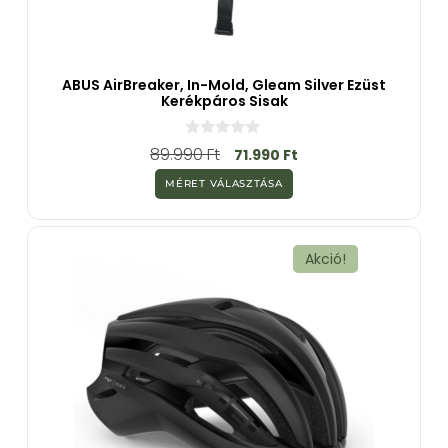
ABUS AirBreaker, In-Mold, Gleam Silver Ezüst
Kerékpáros Sisak
0
89.990
Ft
71.990
Ft
a
z
MÉRET VÁLASZTÁSA
5
-
b
ő
l
Akció!