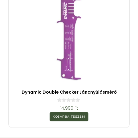
Dynamic Double Checker Láncnyúlásmérő
0
14.990
Ft
a
z
KOSÁRBA TESZEM
5
-
b
ő
l