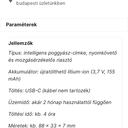
budapesti üzletünkben
Paraméterek
Jellemzők
Típus: intelligens poggyász-címke, nyomkövető
és mozgásérzékelős riasztó
Akkumulátor: újratölthető lítium-ion (3,7 V, 155
mAh)
Töltés: USB-C (kábel nem tartozék)
Üzemidő: akár 2 hónap használattól függően
Töltési idő: kb. 4 óra
Méretek: kb. 88 x 33 x 7 mm