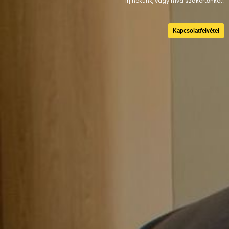
Írj nekünk, vagy hívd szakértőnket!
Kapcsolatfelvétel