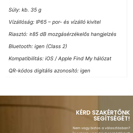
Súly: kb. 35 g
Vízállóság: IP65 – por- és vízálló kivitel
Riasztó: ≥85 dB mozgásérzékelős hangjelzés
Bluetooth: igen (Class 2)
Kompatibilitás: iOS / Apple Find My hálózat
QR-kódos digitális azonosító: igen
KÉRD SZAKÉRTŐNK
SEGÍTSÉGÉT!
Nem vagy biztos a választásban?