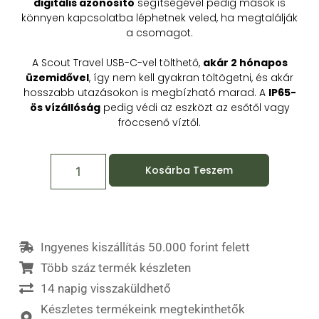
digitális azonosító
segítségével pedig mások is
könnyen kapcsolatba léphetnek veled, ha megtalálják
a csomagot.
A Scout Travel USB-C-vel tölthető,
akár 2 hónapos
üzemidővel
, így nem kell gyakran töltögetni, és akár
hosszabb utazásokon is megbízható marad. A
IP65-
ös vízállóság
pedig védi az eszközt az esőtől vagy
fröccsenő víztől.
Kosárba Teszem
Ingyenes kiszállítás 50.000 forint felett
Több száz termék készleten
14 napig visszaküldhető
Készletes termékeink megtekinthetők