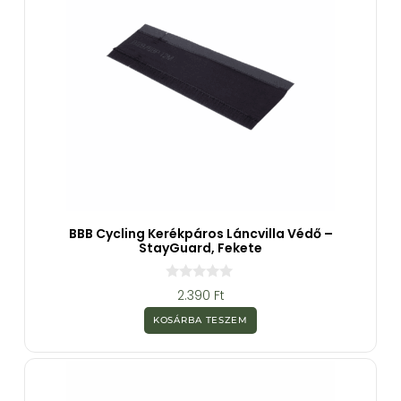
BBB Cycling Kerékpáros Láncvilla Védő –
StayGuard, Fekete
0
2.390
Ft
a
z
KOSÁRBA TESZEM
5
-
b
ő
l