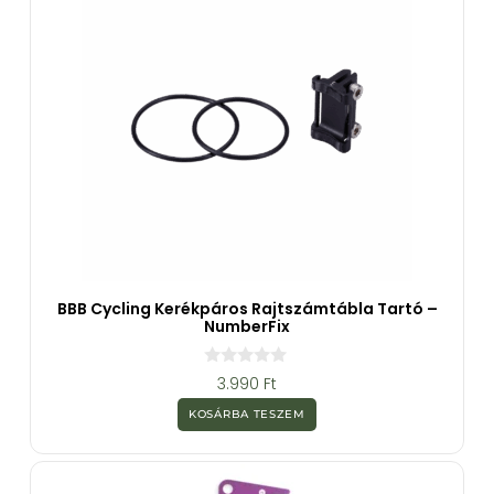
BBB Cycling Kerékpáros Rajtszámtábla Tartó –
NumberFix
0
3.990
Ft
a
z
KOSÁRBA TESZEM
5
-
b
ő
l