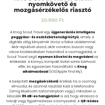
nyomkövető és
mozgásérzékelős riasztó
20.990
Ft
A Knog Scout Travel egy
újgenerációs intelligens
poggyász- és eszközbiztonsági kütyü
, amely a
digitális világ kényelmét ötvözi a fizikai védelemmel.
Akár repülővel utazol, akár vonaton, buszon vagy
városi közlekedésben használod a csomagjaidat, a
Scout Travel segít
nyomon követni és megvédeni
az
értékeidet. A könnyű, kompakt kivitel szinte bárhová
elfér, és egyszerűen használható a
Knog
alkalmazással
(iOS/Apple Find My).
A beépített
mozgásérzékelő
érzékeli, ha a csomag
elmozdul, és azonnal riasztást küld a telefonodra
(amíg Bluetooth-tartományban vagy), miközben a
készülék
85 dB-es hangjelzést
is ad, hogy elriassza a
tolvajt vagy figyelmeztesse a környezetet. A
QR-kódos