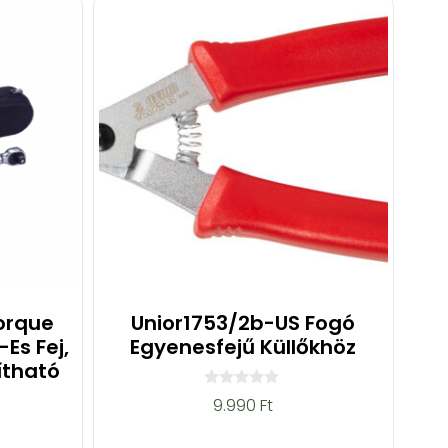
orque
Unior1753/2b-US Fogó
Es Fej,
Egyenesfejű Küllőkhöz
ítható
0
9.990
Ft
a
z
5