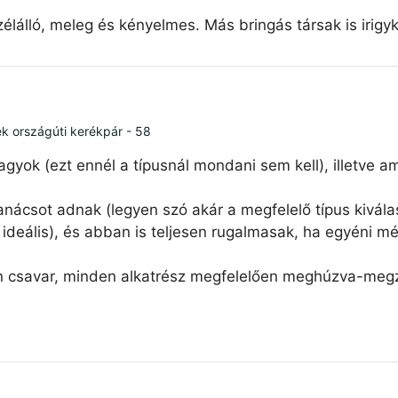
élálló, meleg és kényelmes. Más bringás társak is irigy
ék országúti kerékpár - 58
agyok (ezt ennél a típusnál mondani sem kell), illetve 
nácsot adnak (legyen szó akár a megfelelő típus kiválas
ideális), és abban is teljesen rugalmasak, ha egyéni mé
n csavar, minden alkatrész megfelelően meghúzva-megzs