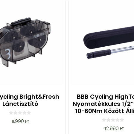
ycling Bright&Fresh
BBB Cycling HighT
Lánctisztító
Nyomatékkulcs 1/2″-
10-60Nm Között Áll
0
11.990
Ft
a
0
42.990
Ft
z
a
5