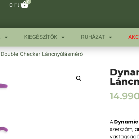
0
0
Ft
K
KIEGÉSZÍTŐK
RUHÁZAT
AKC
 Double Checker Láncnyúlásmérő
Dynam
Lánc
14.99
A
Dynamic 
szerszám, a
vastagságán