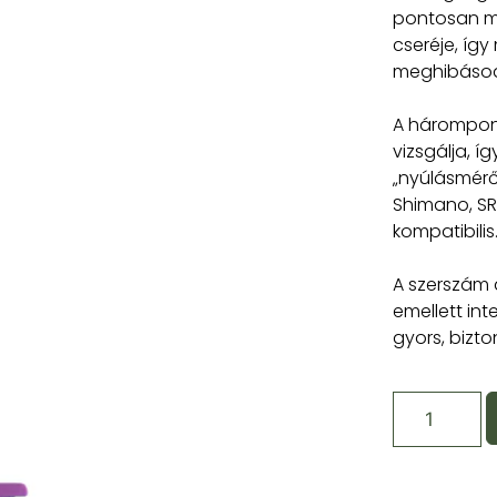
pontosan me
cseréje, íg
meghibásod
A hárompon
vizsgálja, 
„nyúlásmérők
Shimano, SR
kompatibilis
A szerszám 
emellett int
gyors, bizt