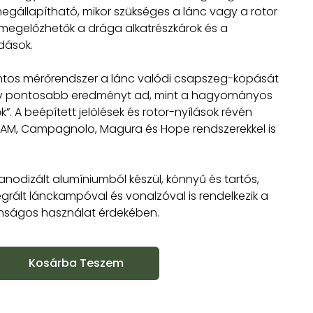
gállapítható, mikor szükséges a lánc vagy a rotor
y megelőzhetők a drága alkatrészkárok és a
ások.
tos mérőrendszer a lánc valódi csapszeg-kopását
így pontosabb eredményt ad, mint a hagyományos
”. A beépített jelölések és rotor-nyílások révén
AM, Campagnolo, Magura és Hope rendszerekkel is
.
anodizált alumíniumból készül, könnyű és tartós,
egrált lánckampóval és vonalzóval is rendelkezik a
onságos használat érdekében.
Kosárba Teszem