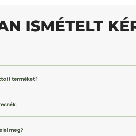
AN ISMÉTELT KÉ
ztott terméket?
resnék.
elel meg?