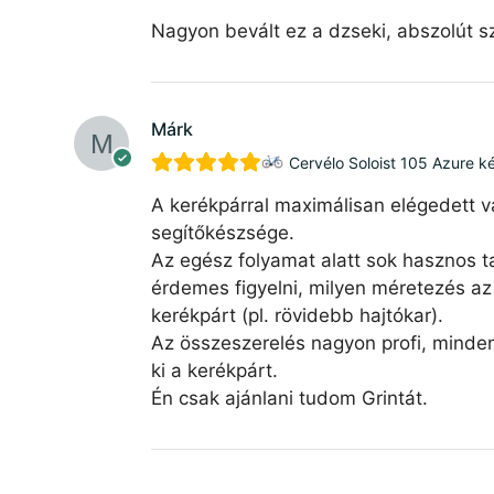
Nagyon bevált ez a dzseki, abszolút sz
Márk
Cervélo Soloist 105 Azure k
A kerékpárral maximálisan elégedett v
segítőkészsége.
Az egész folyamat alatt sok hasznos ta
érdemes figyelni, milyen méretezés az 
kerékpárt (pl. rövidebb hajtókar).
Az összeszerelés nagyon profi, minde
ki a kerékpárt.
Én csak ajánlani tudom Grintát.