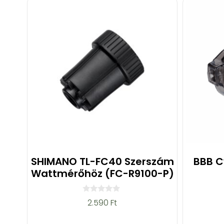
SHIMANO TL-FC40 Szerszám
BBB C
Wattmérőhöz (FC-R9100-P)
0
2.590
Ft
a
z
5