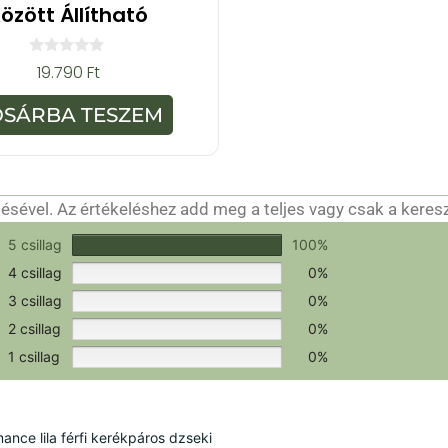
özött Állítható
0
19.790
Ft
a
z
5
OSÁRBA TESZEM
-
b
ő
l
sével. Az értékeléshez add meg a teljes vagy csak a keres
csak a hitelesítéshez szükséges.
Értékeld a terméket!
5 csillag
100%
4 csillag
0%
3 csillag
0%
2 csillag
0%
1 csillag
0%
ce lila férfi kerékpáros dzseki