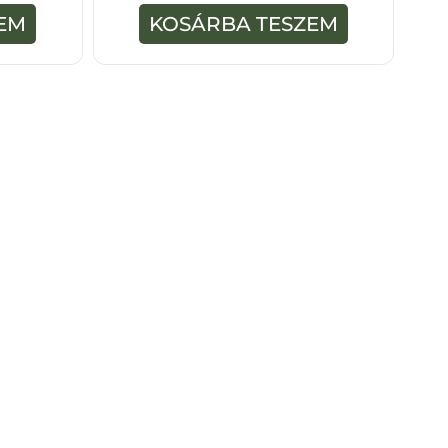
-
EM
KOSÁRBA TESZEM
b
ő
l