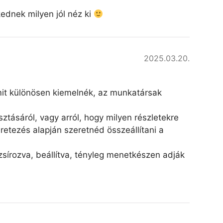
kednek milyen jól néz ki
2025.03.20.
amit különösen kiemelnék, az munkatársak
ztásáról, vagy arról, hogy milyen részletekre
retezés alapján szeretnéd összeállítani a
írozva, beállítva, tényleg menetkészen adják