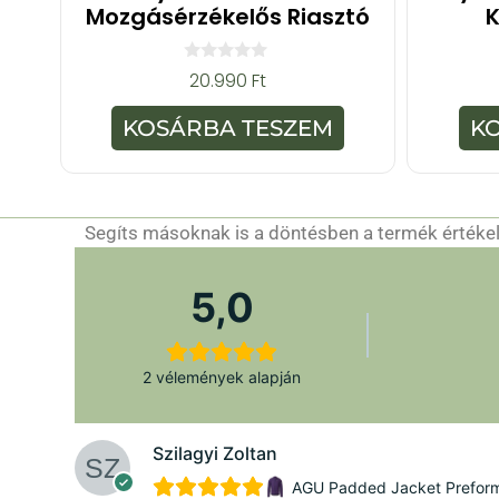
Mozgásérzékelős Riasztó
K
0
20.990
Ft
a
z
5
KOSÁRBA TESZEM
K
-
b
ő
l
Segíts másoknak is a döntésben a termék értékelé
5,0
2 vélemények alapján
Szilagyi Zoltan
AGU Padded Jacket Preforman