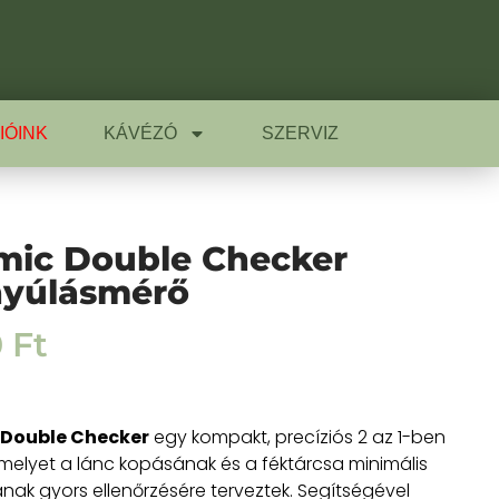
IÓINK
KÁVÉZÓ
SZERVIZ
ic Double Checker
nyúlásmérő
0
Ft
Double Checker
egy kompakt, precíziós 2 az 1-ben
melyet a lánc kopásának és a féktárcsa minimális
ak gyors ellenőrzésére terveztek. Segítségével