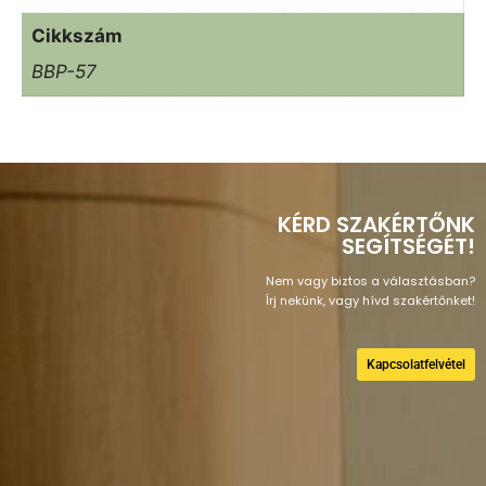
Cikkszám
BBP-57
KÉRD SZAKÉRTŐNK
SEGÍTSÉGÉT!
Nem vagy biztos a választásban?
Írj nekünk, vagy hívd szakértőnket!
Kapcsolatfelvétel