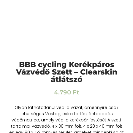
BBB cycling Kerékpáros
Vázvédő Szett – Clearskin
átlátszó
4.790
Ft
Olyan láthatatlanul védi a vázat, amennyire csak
lehetséges Vastag, extra tartós, öntapadós
védőmatrica, amely védi a kerékpár festését A szett
tartalma: vázvédő, 4 x 30 mm folt, 4 x 20 x 40 mm folt
és egy 80 x 152 mm-es terület, amelyet mindenki saját