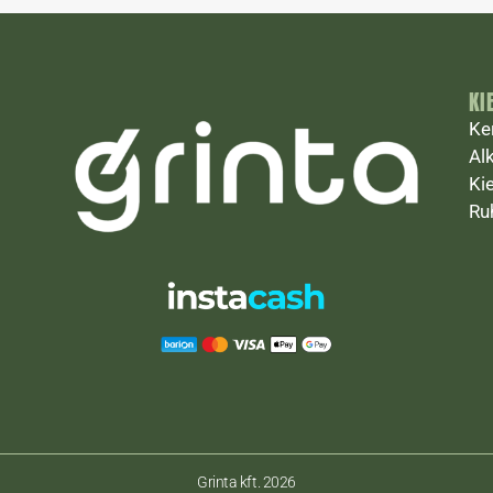
KI
Ke
Al
Ki
Ru
Grinta kft. 2026