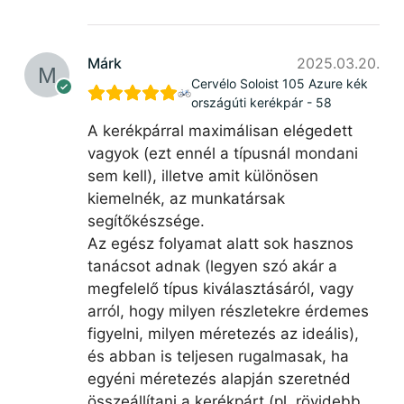
Márk
2025.03.20.
Cervélo Soloist 105 Azure kék
országúti kerékpár - 58
A kerékpárral maximálisan elégedett
vagyok (ezt ennél a típusnál mondani
sem kell), illetve amit különösen
kiemelnék, az munkatársak
segítőkészsége.
Az egész folyamat alatt sok hasznos
tanácsot adnak (legyen szó akár a
megfelelő típus kiválasztásáról, vagy
arról, hogy milyen részletekre érdemes
figyelni, milyen méretezés az ideális),
és abban is teljesen rugalmasak, ha
egyéni méretezés alapján szeretnéd
összeállítani a kerékpárt (pl. rövidebb