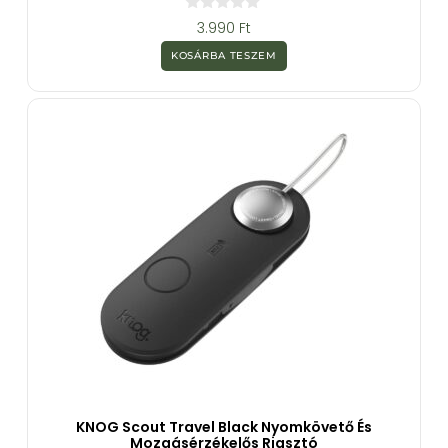
0
3.990
Ft
a
z
KOSÁRBA TESZEM
5
-
b
ő
l
KNOG Scout Travel Black Nyomkövető És
Mozgásérzékelős Riasztó