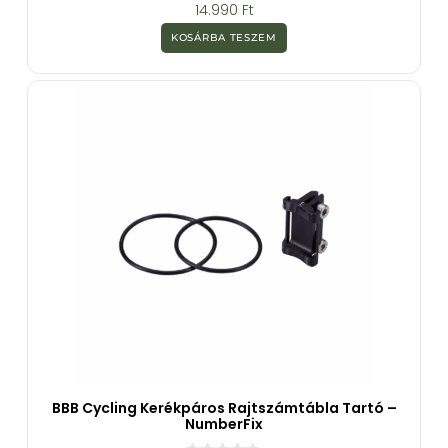
0
14.990
Ft
a
z
KOSÁRBA TESZEM
5
-
b
ő
l
BBB Cycling Kerékpáros Rajtszámtábla Tartó –
NumberFix