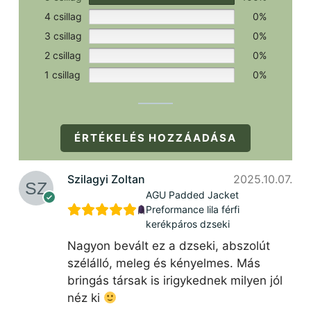
4 csillag
0%
3 csillag
0%
2 csillag
0%
1 csillag
0%
ÉRTÉKELÉS HOZZÁADÁSA
Szilagyi Zoltan
2025.10.07.
AGU Padded Jacket
Preformance lila férfi
kerékpáros dzseki
Nagyon bevált ez a dzseki, abszolút
szélálló, meleg és kényelmes. Más
bringás társak is irigykednek milyen jól
néz ki