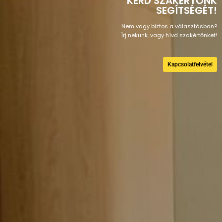
KÉRD SZAKÉRTŐNK
SEGÍTSÉGÉT!
Nem vagy biztos a választásban?
Írj nekünk, vagy hívd szakértőnket!
Kapcsolatfelvétel