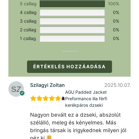
5 csillag
100%
4 csillag
0%
3 csillag
0%
2 csillag
0%
1 csillag
0%
ÉRTÉKELÉS HOZZÁADÁSA
Szilagyi Zoltan
2025.10.07.
AGU Padded Jacket
Preformance lila férfi
kerékpáros dzseki
Nagyon bevált ez a dzseki, abszolút
szélálló, meleg és kényelmes. Más
bringás társak is irigykednek milyen jól
néz ki