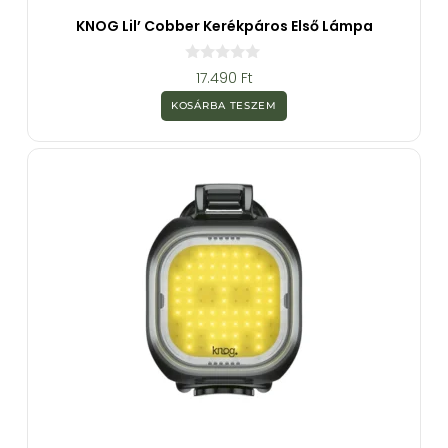
KNOG Lil’ Cobber Kerékpáros Első Lámpa
0
17.490
Ft
a
z
KOSÁRBA TESZEM
5
-
b
ő
l