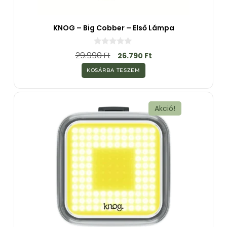
KNOG – Big Cobber – Első Lámpa
0
29.990
Ft
26.790
Ft
a
z
KOSÁRBA TESZEM
5
-
b
ő
l
Akció!