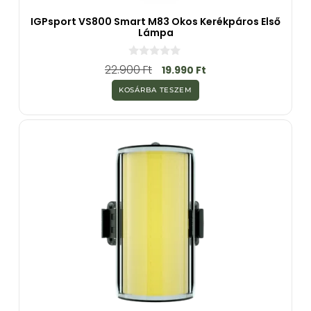
IGPsport VS800 Smart M83 Okos Kerékpáros Első
Lámpa
0
22.900
Ft
19.990
Ft
a
z
KOSÁRBA TESZEM
5
-
b
ő
l