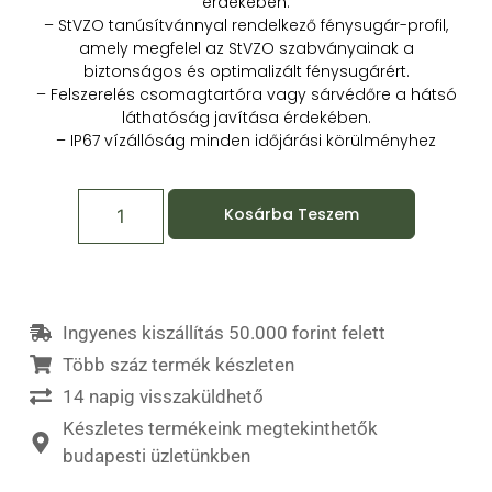
érdekében.
– StVZO tanúsítvánnyal rendelkező fénysugár-profil,
amely megfelel az StVZO szabványainak a
biztonságos és optimalizált fénysugárért.
– Felszerelés csomagtartóra vagy sárvédőre a hátsó
láthatóság javítása érdekében.
– IP67 vízállóság minden időjárási körülményhez
Kosárba Teszem
Ingyenes kiszállítás 50.000 forint felett
Több száz termék készleten
14 napig visszaküldhető
Készletes termékeink megtekinthetők
budapesti üzletünkben