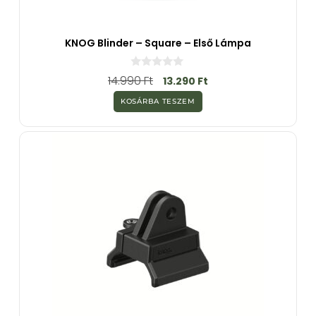
KNOG Blinder – Square – Első Lámpa
0
14.990
Ft
13.290
Ft
a
z
KOSÁRBA TESZEM
5
-
b
ő
l