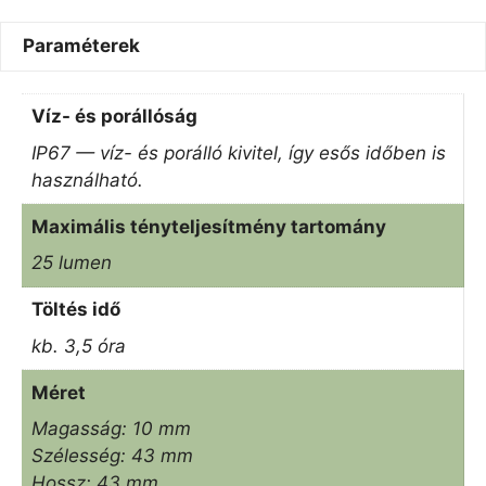
Paraméterek
Víz- és porállóság
IP67 — víz- és porálló kivitel, így esős időben is
használható.
Maximális tényteljesítmény tartomány
25 lumen
Töltés idő
kb. 3,5 óra
Méret
Magasság: 10 mm
Szélesség: 43 mm
Hossz: 43 mm