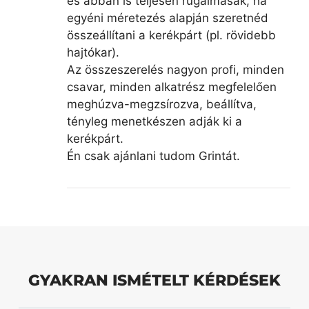
és abban is teljesen rugalmasak, ha
egyéni méretezés alapján szeretnéd
összeállítani a kerékpárt (pl. rövidebb
hajtókar).
Az összeszerelés nagyon profi, minden
csavar, minden alkatrész megfelelően
meghúzva-megzsírozva, beállítva,
tényleg menetkészen adják ki a
kerékpárt.
Én csak ajánlani tudom Grintát.
GYAKRAN ISMÉTELT KÉRDÉSEK