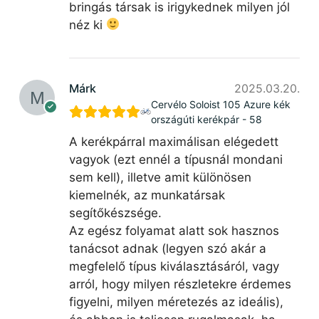
bringás társak is irigykednek milyen jól
néz ki
Márk
2025.03.20.
Cervélo Soloist 105 Azure kék
országúti kerékpár - 58
A kerékpárral maximálisan elégedett
vagyok (ezt ennél a típusnál mondani
sem kell), illetve amit különösen
kiemelnék, az munkatársak
segítőkészsége.
Az egész folyamat alatt sok hasznos
tanácsot adnak (legyen szó akár a
megfelelő típus kiválasztásáról, vagy
arról, hogy milyen részletekre érdemes
figyelni, milyen méretezés az ideális),