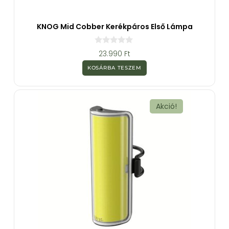
KNOG Mid Cobber Kerékpáros Első Lámpa
0
23.990
Ft
a
z
KOSÁRBA TESZEM
5
-
b
ő
l
Akció!