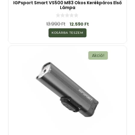
IGPsport Smart VS500 M83 Okos Kerékpáros Első
Lámpa
0
13.990
Ft
12.590
Ft
a
z
KOSÁRBA TESZEM
5
-
b
ő
l
Akció!