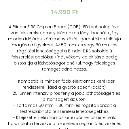
14.990
Ft
A Blinder E RS Chip on Board (COB) LED technológiával
van felszerelve, amely élénk piros fényt bocsát ki, így
minden időjárási körülmény között garantáltan felhívja
magára a figyelmet. Az 50 mm-es vagy 80 mm-es
rögzítési lehetőséggel a Blinder E RS sokoldalú
felszerelési opciókat kínál, vékony kialakítása pedig
biztosítja a láthatóságot anélkül, hogy felesleges
tömeget adna hozzá.
– Kompatibilis minden főbb elektromos kerékpár
rendszerrel (lásd a gyártó specifikációit).
– 25 lumen intenzív piros fény a jobb láthatóságért és
biztonságért az úton.
– Tartalmaz 50 mm + 80 mm-es rögzítő konzolt a
testreszabható felszerelési lehetőségekhez.
– Kifejezetten elektromos kerékpár rendszerrel való
használatra tervezve a tökéletes integráció és vezérlés