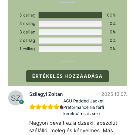
5 csillag
100%
4 csillag
0%
3 csillag
0%
2 csillag
0%
1 csillag
0%
ÉRTÉKELÉS HOZZÁADÁSA
Szilagyi Zoltan
2025.10.07.
AGU Padded Jacket
Preformance lila férfi
kerékpáros dzseki
Nagyon bevált ez a dzseki, abszolút
szélálló, meleg és kényelmes. Más