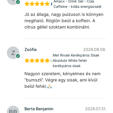
Amacx - Drink Gel - Cola
Caffeine - kólás energiazselé
Jó az állaga, nagy pulzuson is könnyen
megiható. Rögtön beüt a koffein. A
citrus géllel szoktam kombinálni.
Zsófia
2026.08.08.
Met Rivale Kerékpáros Sisak
Absolute White fehér
kerékpáros sisak
Nagyon szeretem, kényelmes és nem
“bumszli”. Végre egy sisak, ami kívül
belül fehér.
Berta Benjamin
2026.07.31.