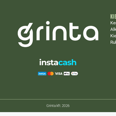
KI
Ke
Al
Ki
Ru
Grinta kft. 2026