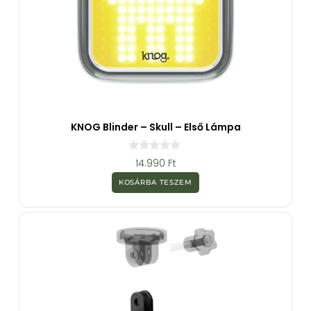
KNOG Blinder – Skull – Első Lámpa
0
14.990
Ft
a
z
KOSÁRBA TESZEM
5
-
b
ő
l