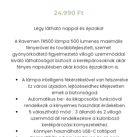
24.990
Ft
Légy látható nappal és éjszaka!
A Ravemen TR500 lámpa 500
lumenes maximális
fényerővel és továbbfejlesztett, szemet
gyönyörködtető figyelmeztető villogó üzemmóddal
kiváló láthatóságot biztosít a kerékpárosoknak akár
fényes napsütésben akár ködös éjszakákon is.
A lámpa intelligens fékérzékelővel van felszerelve
. Ez városi útjaidon, lejtőzéseidhez kifejezetten
emeli a biztonságod.
Automatikus be- és kikapcsolás funkcióval
rendelkezik a kényelmes használat érdekében.
5 választható mód : 3 állandó és 2 villogó
üzemmód áll rendelkezésre a különböző
kerékpározási környezetekhez.
Könnyen használható USB-C töltőport