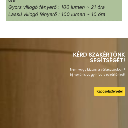
óra
Gyors villogó fényerő : 100 lumen ~ 21 óra
Lassú villogó fényerő : 100 lumen ~ 10 óra
KÉRD SZAKÉRTŐNK
SEGÍTSÉGÉT!
Nem vagy biztos a választásban?
Írj nekünk, vagy hívd szakértőnket!
Kapcsolatfelvétel