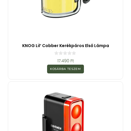
KNOG Lil’ Cobber Kerékpáros Első Lámpa
0
17.490
Ft
a
z
KOSÁRBA TESZEM
5
-
b
ő
l