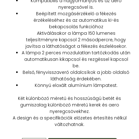
Kompatibilis a hagyományos és az aero
nyeregcsővel is.
Beépített mozgásérzékelő a fékezés
érzékeléséhez és az automatikus ki-és
bekapcsolás funkcióhoz
Aktiválásakor a lámpa 150 lumenes
teljesítményre kapcsol 2 másodpercre, hogy
javítsa a láthatóságot a fékezés észlelésekor.
A lámpa 2 perces mozdulatlan tartózkodás után
automatikusan kikapcsol és rezgéssel kapcsol
be.
Belső, fényvisszaverő oldalcsíkok a jobb oldalsó
láthatóság érdekében.
Könnyű eloxált alumínium lámpatest.
Két különböző méretű és hosszúságú betét és
gumiszalag különböző méretű kerek és aero
nyeregcsövekhez.
A design és a specifikációk előzetes értesítés nélkül
változhatnak.