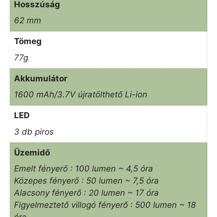
Hosszúság
62 mm
Tömeg
77g
Akkumulátor
1600 mAh/3.7V újratölthető Li-ion
LED
3 db piros
Üzemidő
Emelt fényerő : 100 lumen ~ 4,5 óra
Közepes fényerő : 50 lumen ~ 7,5 óra
Alacsony fényerő : 20 lumen ~ 17 óra
Figyelmeztető villogó fényerő : 500 lumen ~ 18