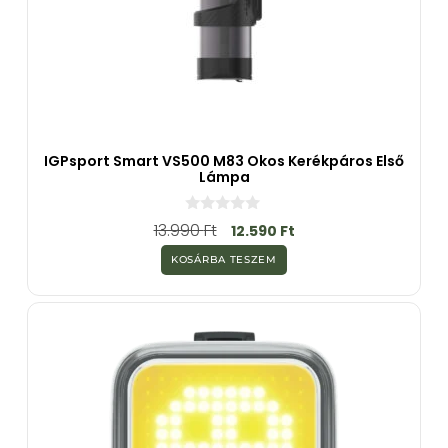
IGPsport Smart VS500 M83 Okos Kerékpáros Első
Lámpa
0
13.990
Ft
12.590
Ft
a
z
KOSÁRBA TESZEM
5
-
b
ő
l