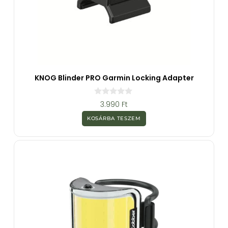
KNOG Blinder PRO Garmin Locking Adapter
0
3.990
Ft
a
z
KOSÁRBA TESZEM
5
-
b
ő
l