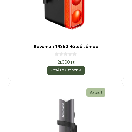
Ravemen TR350 Hátsó Lámpa
0
21.990
Ft
a
z
KOSÁRBA TESZEM
5
-
b
ő
l
Akció!