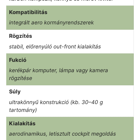
Kompatibilitás
integrált aero kormányrendszerek
Rögzítés
stabil, előrenyúló out-front kialakítás
Fukció
kerékpár komputer, lámpa vagy kamera
rögzítése
Súly
ultrakönnyű konstrukció (kb. 30–40 g
tartomány)
Kialakítás
aerodinamikus, letisztult cockpit megoldás