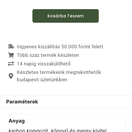
Kosárba Teszem
Ingyenes kiszállítás 50.000 forint felett
Több száz termék készleten
14 napig visszaküldhető
Készletes termékeink megtekinthetők
budapesti üzletünkben
Paraméterek
Anyag
karbon kompozit, könnyű és merev kivitel