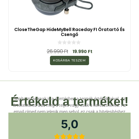
CloseTheGap HideMyBell Raceday FI Óratartó És
Csengő
0
26.990
Ft
19.990
Ft
a
z
KOSÁRBA TESZEM
5
-
b
ő
l
Értékeld a terméket!
Segíts másoknak is a döntésben a termék értékelésével. Az
értékeléshez add meg a teljes vagy csak a keresztneved. Az
email címed nem jelenik meg sehol, ez csak a hitelesítéshez
szükséges.
5,0