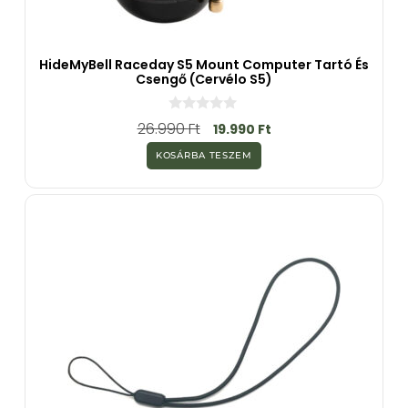
HideMyBell Raceday S5 Mount Computer Tartó És
Csengő (Cervélo S5)
0
26.990
Ft
19.990
Ft
a
z
KOSÁRBA TESZEM
5
-
b
ő
l