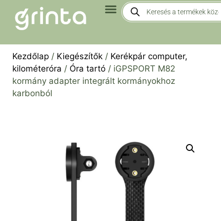
Kezdőlap
/
Kiegészítők
/
Kerékpár computer,
kilométeróra
/
Óra tartó
/ iGPSPORT M82
kormány adapter integrált kormányokhoz
karbonból