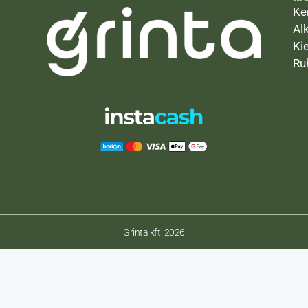
Ke
Al
Ki
Ru
Grinta kft. 2026