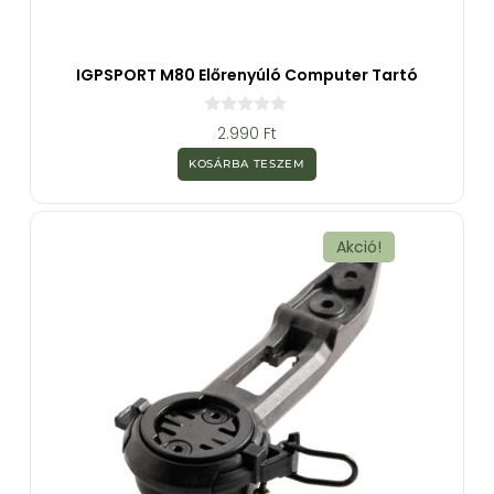
IGPSPORT M80 Előrenyúló Computer Tartó
0
2.990
Ft
a
z
KOSÁRBA TESZEM
5
-
b
ő
l
Akció!