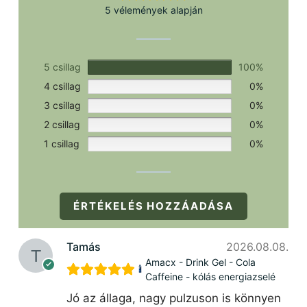
5 vélemények alapján
5 csillag
100%
4 csillag
0%
3 csillag
0%
2 csillag
0%
1 csillag
0%
ÉRTÉKELÉS HOZZÁADÁSA
Tamás
2026.08.08.
Amacx - Drink Gel - Cola
Caffeine - kólás energiazselé
Jó az állaga, nagy pulzuson is könnyen