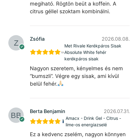
megiható. Rögtön beüt a koffein. A
citrus géllel szoktam kombinálni.
Zsófia
2026.08.08.
Met Rivale Kerékpáros Sisak
Absolute White fehér
kerékpáros sisak
Nagyon szeretem, kényelmes és nem
“bumszli”. Végre egy sisak, ami kívül
belül fehér.
Berta Benjamin
2026.07.31.
Amacx - Drink Gel - Citrus -
lime-os energiazselé
Ez a kedvenc zselém, nagyon könnyen