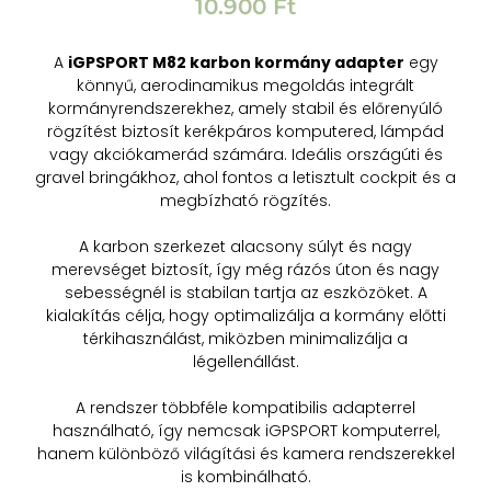
10.900
Ft
A
iGPSPORT M82 karbon kormány adapter
egy
könnyű, aerodinamikus megoldás integrált
kormányrendszerekhez, amely stabil és előrenyúló
rögzítést biztosít kerékpáros komputered, lámpád
vagy akciókamerád számára. Ideális országúti és
gravel bringákhoz, ahol fontos a letisztult cockpit és a
megbízható rögzítés.
A karbon szerkezet alacsony súlyt és nagy
merevséget biztosít, így még rázós úton és nagy
sebességnél is stabilan tartja az eszközöket. A
kialakítás célja, hogy optimalizálja a kormány előtti
térkihasználást, miközben minimalizálja a
légellenállást.
A rendszer többféle kompatibilis adapterrel
használható, így nemcsak iGPSPORT komputerrel,
hanem különböző világítási és kamera rendszerekkel
is kombinálható.