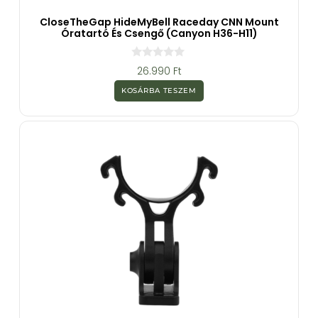
CloseTheGap HideMyBell Raceday CNN Mount
Óratartó És Csengő (Canyon H36-H11)
0
26.990
Ft
a
z
KOSÁRBA TESZEM
5
-
b
ő
l