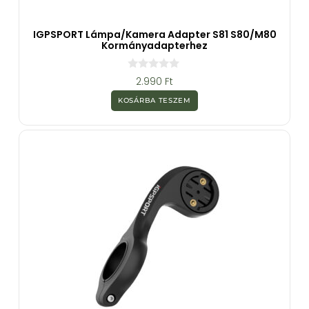
IGPSPORT Lámpa/kamera Adapter S81 S80/M80
Kormányadapterhez
0
2.990
Ft
a
z
KOSÁRBA TESZEM
5
-
b
ő
l