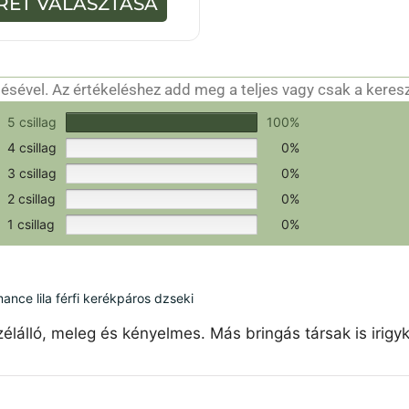
RET VÁLASZTÁSA
-
b
ő
l
sével. Az értékeléshez add meg a teljes vagy csak a keres
csak a hitelesítéshez szükséges.
Értékeld a terméket!
5 csillag
100%
4 csillag
0%
3 csillag
0%
2 csillag
0%
1 csillag
0%
ce lila férfi kerékpáros dzseki
élálló, meleg és kényelmes. Más bringás társak is irigy