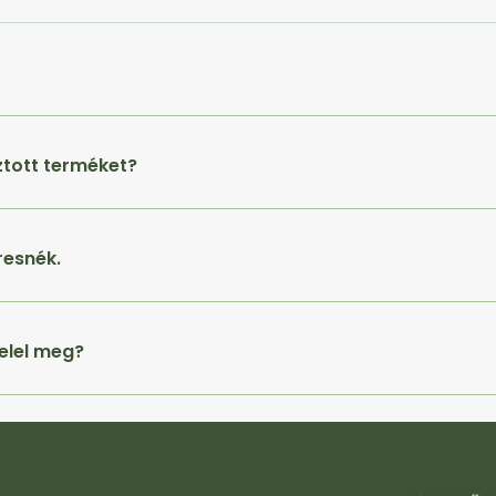
ztott terméket?
resnék.
elel meg?