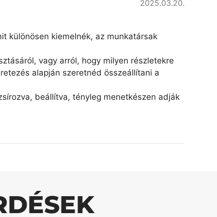
2025.03.20.
amit különösen kiemelnék, az munkatársak
ztásáról, vagy arról, hogy milyen részletekre
retezés alapján szeretnéd összeállítani a
írozva, beállítva, tényleg menetkészen adják
RDÉSEK