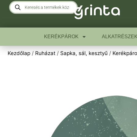
KERÉKPÁROK
ALKATRÉSZE
Kezdőlap
/
Ruházat
/
Sapka, sál, kesztyű
/
Kerékpár