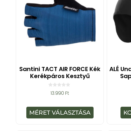
Santini TACT AIR FORCE Kék
ALÉ Und
Kerékpáros Kesztyű
Sap
0
13.990
Ft
a
z
5
-
MÉRET VÁLASZTÁSA
K
b
ő
l