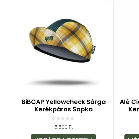
BiBCAP Yellowcheck Sárga
Alé C
Kerékpáros Sapka
Ke
0
5.500
Ft
a
z
5