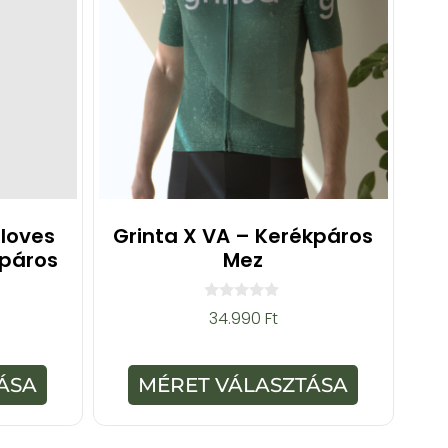
Gloves
Grinta X VA – Kerékpáros
kpáros
Mez
0
34.990
Ft
a
z
5
-
ÁSA
MÉRET VÁLASZTÁSA
b
ő
l