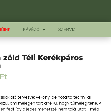
IÓINK
KÁVÉZÓ
SZERVIZ
a zöld Téli Kerékpáros
a
Ft
 sisak alá tervezve: vékony, de hőtartó technikai
szül, ami melegen tart anélkül, hogy túlmelegítene. A
esen fedi, így a jeges menetszél nem talál utat – még