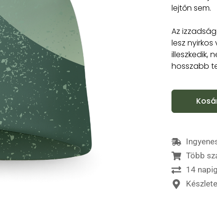
lejtőn sem.
Az izzadság
lesz nyirko
illeszkedik,
hosszabb te
Kosá
Ingyenes
Több sz
14 napig
Készlet