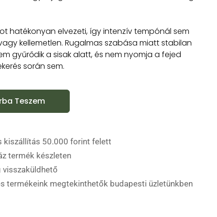
ot hatékonyan elvezeti, így intenzív tempónál sem
s vagy kellemetlen. Rugalmas szabása miatt stabilan
 nem gyűrődik a sisak alatt, és nem nyomja a fejed
kerés során sem.
rba Teszem
 kiszállítás 50.000 forint felett
áz termék készleten
 visszaküldhető
es termékeink megtekinthetők budapesti üzletünkben