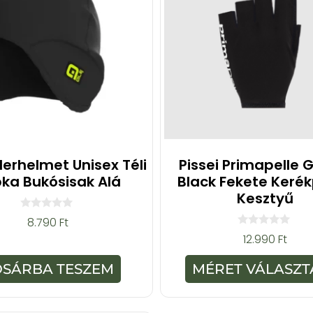
erhelmet Unisex Téli
Pissei Primapelle 
ka Bukósisak Alá
Black Fekete Keré
Kesztyű
0
8.790
Ft
a
0
12.990
Ft
z
a
5
z
-
5
OSÁRBA TESZEM
MÉRET VÁLASZT
b
-
ő
b
l
ő
l