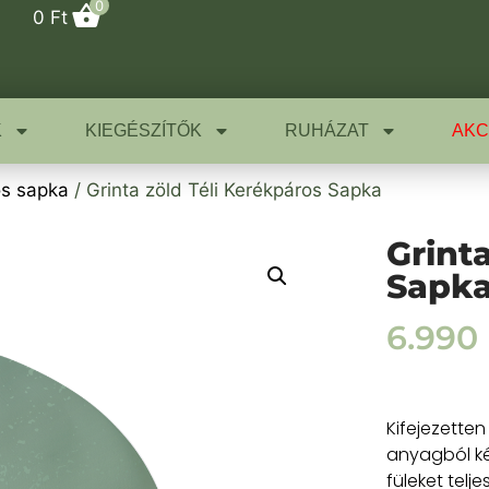
0
0
Ft
K
KIEGÉSZÍTŐK
RUHÁZAT
AKC
os sapka
/ Grinta zöld Téli Kerékpáros Sapka
Grint
Sapk
6.990
Kifejezetten
anyagból ké
füleket telj