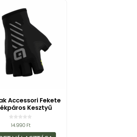
iak Accessori Fekete
rékpáros Kesztyű
0
14.990
Ft
a
z
5