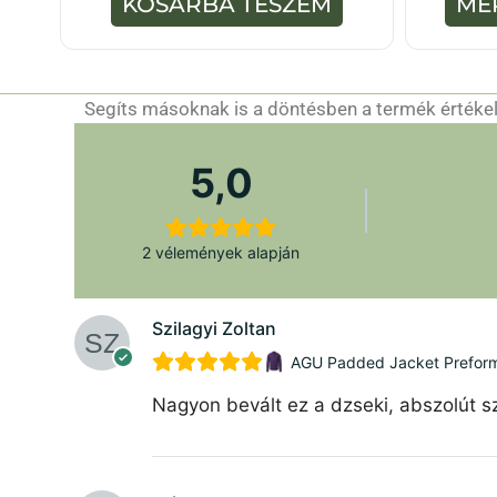
KOSÁRBA TESZEM
MÉ
-
b
ő
l
Segíts másoknak is a döntésben a termék értékelé
5,0
2 vélemények alapján
Szilagyi Zoltan
AGU Padded Jacket Preforman
Nagyon bevált ez a dzseki, abszolút sz