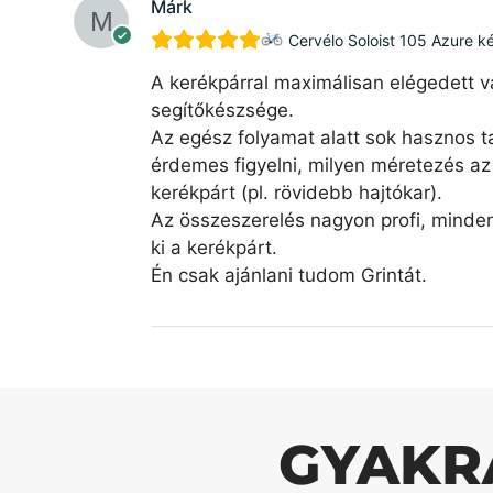
Márk
Cervélo Soloist 105 Azure k
A kerékpárral maximálisan elégedett v
segítőkészsége.
Az egész folyamat alatt sok hasznos ta
érdemes figyelni, milyen méretezés az 
kerékpárt (pl. rövidebb hajtókar).
Az összeszerelés nagyon profi, minde
ki a kerékpárt.
Én csak ajánlani tudom Grintát.
GYAKR