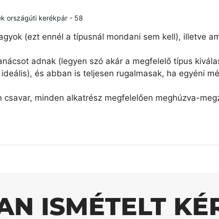
ék országúti kerékpár - 58
agyok (ezt ennél a típusnál mondani sem kell), illetve 
nácsot adnak (legyen szó akár a megfelelő típus kiválas
ideális), és abban is teljesen rugalmasak, ha egyéni mé
n csavar, minden alkatrész megfelelően meghúzva-megzs
AN ISMÉTELT KÉ