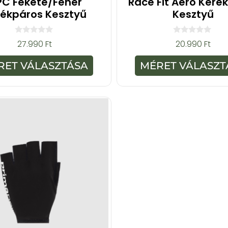
C Fekete/fehér
Race Fit Aero Keré
rékpáros Kesztyű
Kesztyű
0
0
27.990
Ft
20.990
Ft
a
a
z
z
5
5
RET VÁLASZTÁSA
MÉRET VÁLASZT
-
-
b
b
ő
ő
l
l