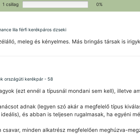
1 csillag
0%
ce lila férfi kerékpáros dzseki
élálló, meleg és kényelmes. Más bringás társak is irigy
ék országúti kerékpár - 58
agyok (ezt ennél a típusnál mondani sem kell), illetve 
nácsot adnak (legyen szó akár a megfelelő típus kiválas
ideális), és abban is teljesen rugalmasak, ha egyéni mé
n csavar, minden alkatrész megfelelően meghúzva-megzs