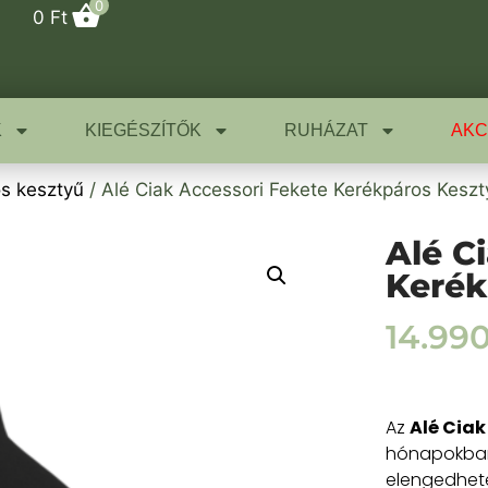
0
0
Ft
K
KIEGÉSZÍTŐK
RUHÁZAT
AKC
s kesztyű
/ Alé Ciak Accessori Fekete Kerékpáros Keszt
Alé C
Kerék
14.99
Az
Alé Ciak
hónapokban,
elengedhetet