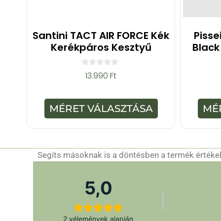
Santini TACT AIR FORCE Kék
Pisse
Kerékpáros Kesztyű
Black
0
13.990
Ft
a
z
5
-
MÉRET VÁLASZTÁSA
MÉ
b
ő
l
Segíts másoknak is a döntésben a termék értékelé
5,0
2 vélemények alapján