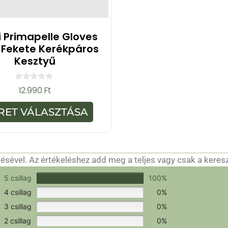
i Primapelle Gloves
 Fekete Kerékpáros
Kesztyű
0
12.990
Ft
a
z
5
RET VÁLASZTÁSA
-
b
ő
l
sével. Az értékeléshez add meg a teljes vagy csak a keres
csak a hitelesítéshez szükséges.
Értékeld a terméket!
5 csillag
100%
4 csillag
0%
3 csillag
0%
2 csillag
0%