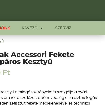
IÓINK
KÁVÉZÓ
SZERVIZ
yű
iak Accessori Fekete
páros Kesztyű
0
Ft
kesztyű a bringások kényelmét szolgálja a nyári
 amikor a szellőzés, a könnyedség és a biztos fogás
len. Letisztult fekete megjelenésével és technikai