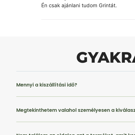
Én csak ajánlani tudom Grintát.
GYAKR
Mennyi a kiszállítási idő?
Megtekinthetem valahol személyesen a kiválas