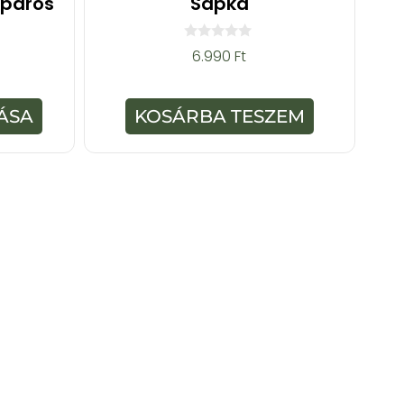
kpáros
Sapka
0
6.990
Ft
a
z
5
-
ÁSA
KOSÁRBA TESZEM
b
ő
l