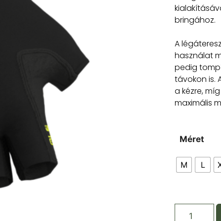
kialakításáv
bringához.
A légáteresz
használat me
pedig tompí
távokon is. 
a kézre, mí
maximális 
Méret
M
L