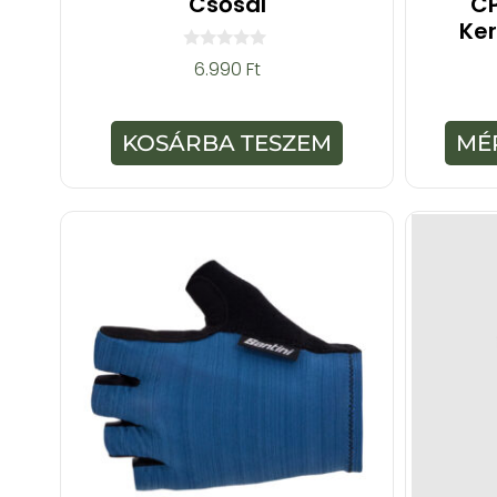
Csősál
CP
Ke
0
6.990
Ft
a
z
5
-
KOSÁRBA TESZEM
MÉ
b
ő
l