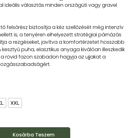
al ideális választás minden országúti vagy gravel
tő felsőrész biztosítja a kéz szellőzését még intenzív
llett is, a tenyéren elhelyezett stratégiai párnázás
tja a rezgéseket, javítva a komfortérzetet hosszabb
A kesztyű puha, elasztikus anyaga kiválóan illeszkedik
g a rövid fazon szabadon hagyja az ujjakat a
mozgásszabadságért.
XL
XXL
Kosárba Teszem