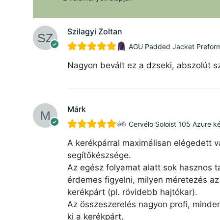
Szilagyi Zoltan
AGU Padded Jacket Preforman
Nagyon bevált ez a dzseki, abszolút sz
Márk
Cervélo Soloist 105 Azure k
A kerékpárral maximálisan elégedett v
segítőkészsége.
Az egész folyamat alatt sok hasznos ta
érdemes figyelni, milyen méretezés az 
kerékpárt (pl. rövidebb hajtókar).
Az összeszerelés nagyon profi, minde
ki a kerékpárt.