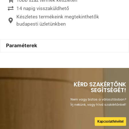
14 napig visszaküldhető
Készletes termékeink megtekinthetők
budapesti üzletünkben
Paraméterek
KÉRD SZAKÉRTŐNK
SEGÍTSÉGÉT!
Nem vagy biztos a választásban?
Írj nekünk, vagy hívd szakértőnket!
Kapcsolatfelvétel