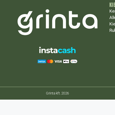
KI
Ke
Al
Ki
Ru
Grinta kft. 2026