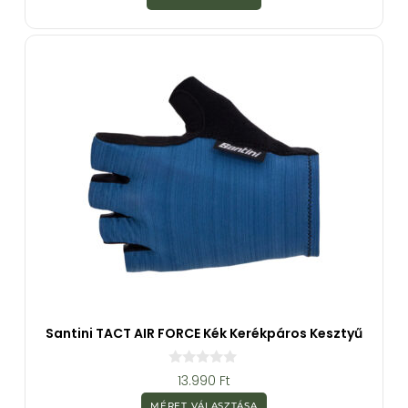
5
-
b
ő
l
Santini TACT AIR FORCE Kék Kerékpáros Kesztyű
0
13.990
Ft
a
z
MÉRET VÁLASZTÁSA