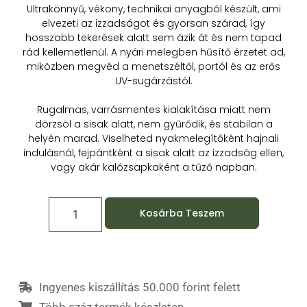
Ultrakönnyű, vékony, technikai anyagból készült, ami
elvezeti az izzadságot és gyorsan szárad, így
hosszabb tekerések alatt sem ázik át és nem tapad
rád kellemetlenül. A nyári melegben hűsítő érzetet ad,
miközben megvéd a menetszéltől, portól és az erős
UV-sugárzástól.
Rugalmas, varrásmentes kialakítása miatt nem
dörzsöl a sisak alatt, nem gyűrődik, és stabilan a
helyén marad. Viselheted nyakmelegítőként hajnali
indulásnál, fejpántként a sisak alatt az izzadság ellen,
vagy akár kalózsapkaként a tűző napban.
Kosárba Teszem
Ingyenes kiszállítás 50.000 forint felett
Több száz termék készleten