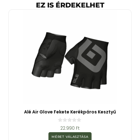
EZ IS ÉRDEKELHET
Alé Air Glove Fekete Kerékpáros Kesztyű
0
22.990
Ft
a
z
MÉRET VÁLASZTÁSA
5