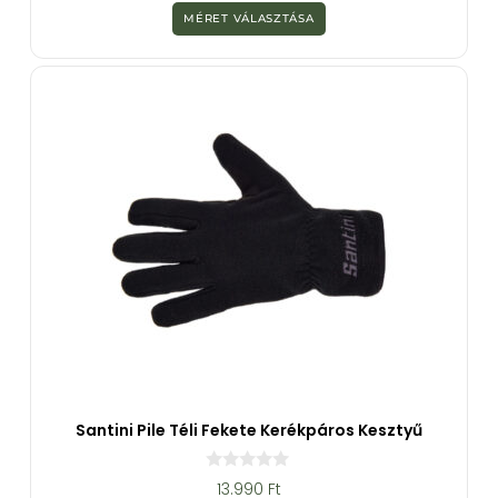
z
MÉRET VÁLASZTÁSA
5
-
b
ő
l
Santini Pile Téli Fekete Kerékpáros Kesztyű
0
13.990
Ft
a