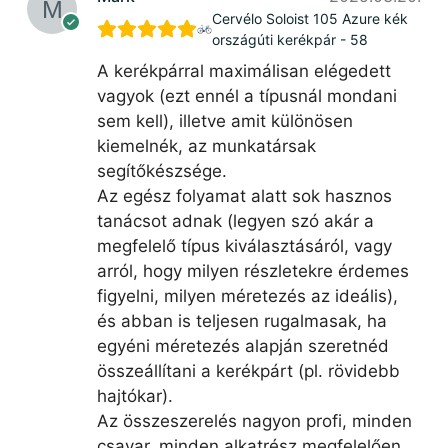
Cervélo Soloist 105 Azure kék
országúti kerékpár - 58
A kerékpárral maximálisan elégedett
vagyok (ezt ennél a típusnál mondani
sem kell), illetve amit különösen
kiemelnék, az munkatársak
segítőkészsége.
Az egész folyamat alatt sok hasznos
tanácsot adnak (legyen szó akár a
megfelelő típus kiválasztásáról, vagy
arról, hogy milyen részletekre érdemes
figyelni, milyen méretezés az ideális),
és abban is teljesen rugalmasak, ha
egyéni méretezés alapján szeretnéd
összeállítani a kerékpárt (pl. rövidebb
hajtókar).
Az összeszerelés nagyon profi, minden
csavar, minden alkatrész megfelelően