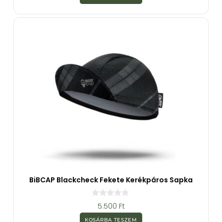
5
-
b
ő
l
BiBCAP Blackcheck Fekete Kerékpáros Sapka
0
5.500
Ft
a
z
KOSÁRBA TESZEM