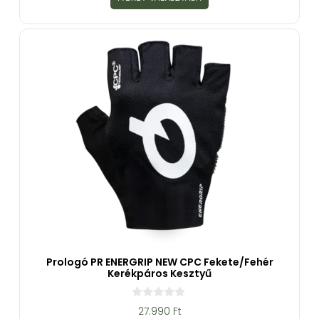
5
-
b
ő
l
Prologó PR ENERGRIP NEW CPC Fekete/fehér
Kerékpáros Kesztyű
0
27.990
Ft
a