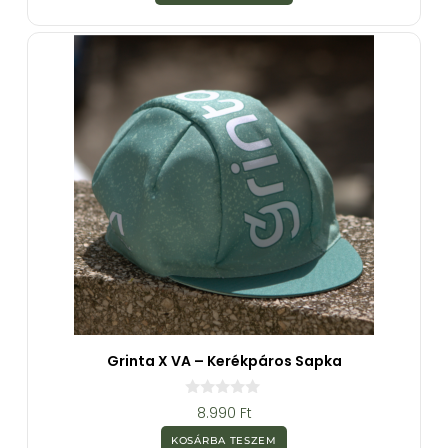
-
b
ő
l
Grinta X VA – Kerékpáros Sapka
0
8.990
Ft
a
z
KOSÁRBA TESZEM