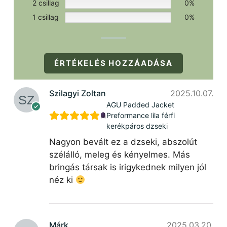
2 csillag
0%
1 csillag
0%
ÉRTÉKELÉS HOZZÁADÁSA
Szilagyi Zoltan
2025.10.07.
AGU Padded Jacket
Preformance lila férfi
kerékpáros dzseki
Nagyon bevált ez a dzseki, abszolút
szélálló, meleg és kényelmes. Más
bringás társak is irigykednek milyen jól
néz ki
Márk
2025.03.20.