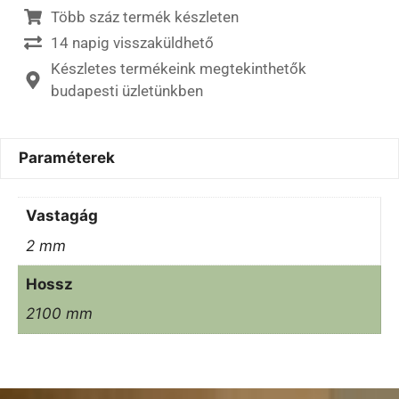
Több száz termék készleten
14 napig visszaküldhető
Készletes termékeink megtekinthetők
budapesti üzletünkben
Paraméterek
Vastagág
2 mm
Hossz
2100 mm