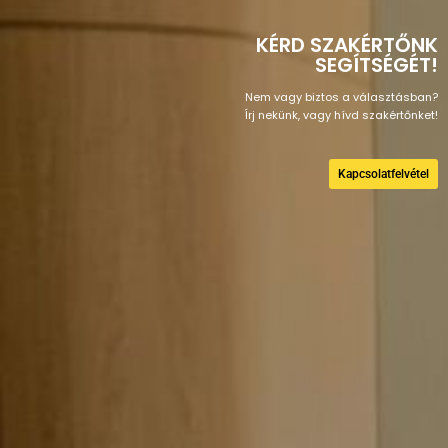
KÉRD SZAKÉRTŐNK
SEGÍTSÉGÉT!
Nem vagy biztos a választásban?
Írj nekünk, vagy hívd szakértőnket!
Kapcsolatfelvétel