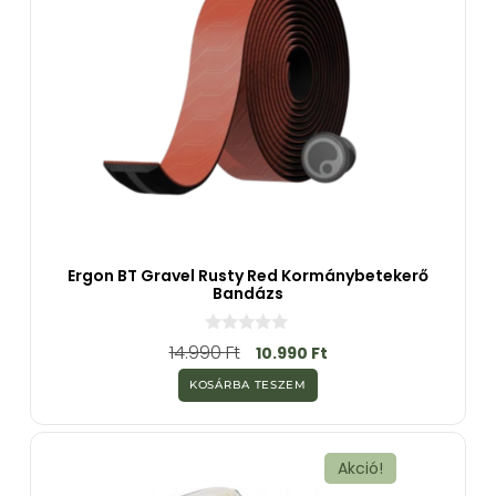
Ergon BT Gravel Rusty Red Kormánybetekerő
Bandázs
0
14.990
Ft
10.990
Ft
a
z
KOSÁRBA TESZEM
5
-
b
ő
l
Akció!