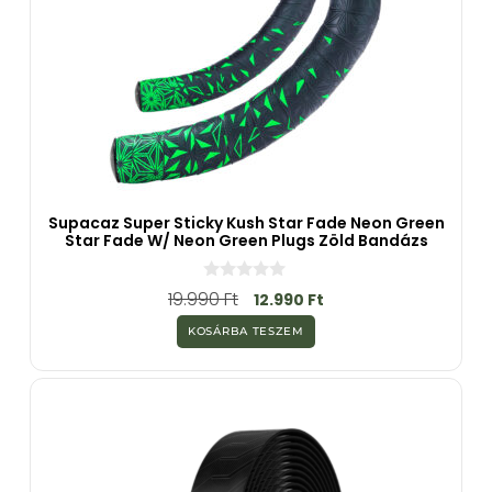
Supacaz Super Sticky Kush Star Fade Neon Green
Star Fade W/ Neon Green Plugs Zöld Bandázs
0
19.990
Ft
12.990
Ft
a
z
KOSÁRBA TESZEM
5
-
b
ő
l