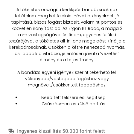
A tökéletes országúti kerékpár bandázsnak sok
feltételnek meg kell felelnie: növeli a kényelmet, jó
tapintású, biztos fogást biztosít, valamint pontos és
közvetlen irányítást ad. Az Ergon BT Road, a maga 2
mm vastagságával és finom, egyenes felületi
textúrájával, a tökéletes all-in-one megoldást kínálja a
kerékpárosoknak. Csökken a kézre nehezedő nyomás,
csillapodik a vibráció, jelentősen javul a ‘vezetési’
élmény és a teljesítmény.
A bandázs egyéni igények szerint tekerhető fel:
vékonyabb/vastagabb fogáshoz vagy
megnövelt/csökkentett tapadáshoz.
Beépített felszerelési segítség
Csúszásmentes külső borítás
Ingyenes kiszállítás 50.000 forint felett