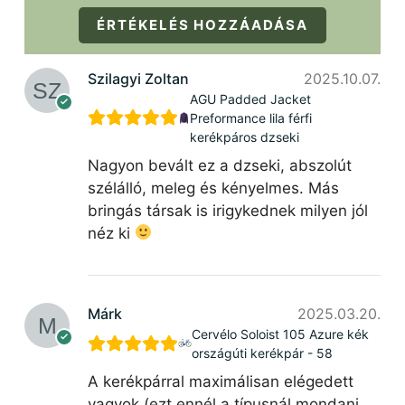
ÉRTÉKELÉS HOZZÁADÁSA
Szilagyi Zoltan
2025.10.07.
AGU Padded Jacket
Preformance lila férfi
kerékpáros dzseki
Nagyon bevált ez a dzseki, abszolút
szélálló, meleg és kényelmes. Más
bringás társak is irigykednek milyen jól
néz ki
Márk
2025.03.20.
Cervélo Soloist 105 Azure kék
országúti kerékpár - 58
A kerékpárral maximálisan elégedett
vagyok (ezt ennél a típusnál mondani