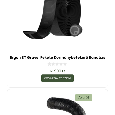
Ergon BT Gravel Fekete Kormánybetekerő Bandázs
0
14.990
Ft
a
z
KOSÁRBA TESZEM
5
-
b
ő
l
Akció!