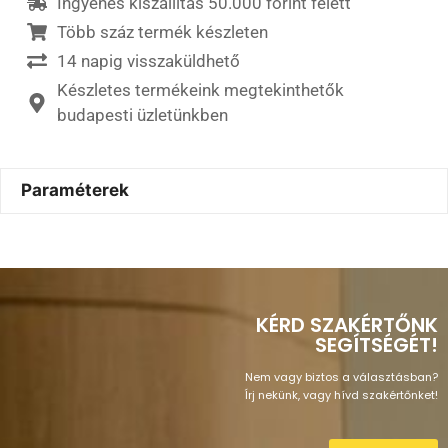
Ingyenes kiszállítás 50.000 forint felett
Több száz termék készleten
14 napig visszaküldhető
Készletes termékeink megtekinthetők
budapesti üzletünkben
Paraméterek
KÉRD SZAKÉRTŐNK
SEGÍTSÉGÉT!
Nem vagy biztos a választásban?
Írj nekünk, vagy hívd szakértőnket!