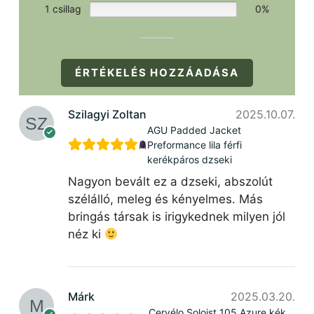
1 csillag
0%
ÉRTÉKELÉS HOZZÁADÁSA
Szilagyi Zoltan
2025.10.07.
AGU Padded Jacket
Preformance lila férfi
kerékpáros dzseki
Nagyon bevált ez a dzseki, abszolút
szélálló, meleg és kényelmes. Más
bringás társak is irigykednek milyen jól
néz ki
Márk
2025.03.20.
Cervélo Soloist 105 Azure kék