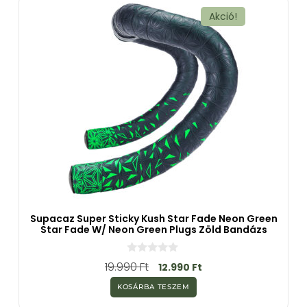
l
Akció!
Supacaz Super Sticky Kush Star Fade Neon Green
Star Fade W/ Neon Green Plugs Zöld Bandázs
0
19.990
Ft
12.990
Ft
a
z
KOSÁRBA TESZEM
5
-