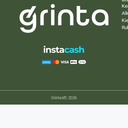
Ke
Al
Ki
Ru
Grinta kft. 2026