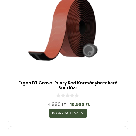
Ergon BT Gravel Rusty Red Kormánybetekerő
Bandázs
0
14.990
Ft
10.990
Ft
a
z
KOSÁRBA TESZEM
5
-
b
ő
l