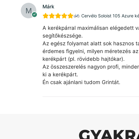
Márk
Cervélo Soloist 105 Azure k
A kerékpárral maximálisan elégedett v
segítőkészsége.
Az egész folyamat alatt sok hasznos ta
érdemes figyelni, milyen méretezés az 
kerékpárt (pl. rövidebb hajtókar).
Az összeszerelés nagyon profi, minde
ki a kerékpárt.
Én csak ajánlani tudom Grintát.
GYAKR