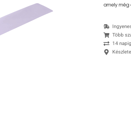
amely még a
Ingyenes
Több sz
14 napig
Készlet