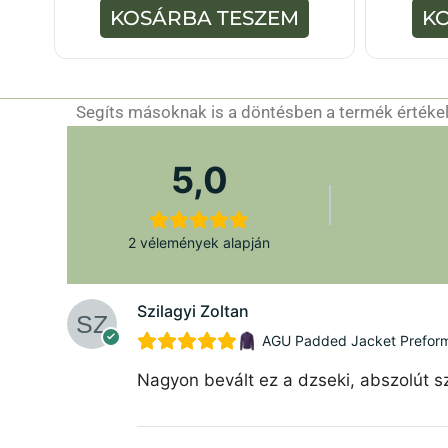
5
KOSÁRBA TESZEM
K
-
b
ő
l
Segíts másoknak is a döntésben a termék értékelé
5,0
2 vélemények alapján
Szilagyi Zoltan
AGU Padded Jacket Preforman
Nagyon bevált ez a dzseki, abszolút sz