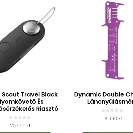
Scout Travel Black
Dynamic Double C
Nyomkövető És
Láncnyúlásmé
sérzékelős Riasztó
0
14.990
Ft
a
0
20.990
Ft
z
a
5
z