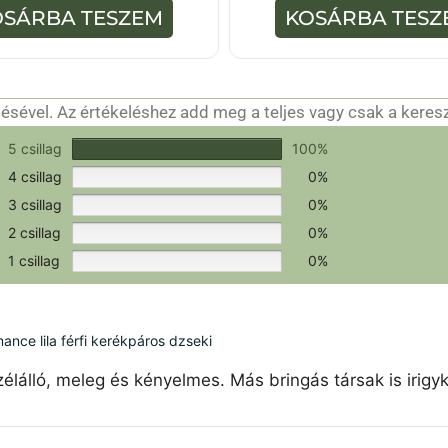
-
5
OSÁRBA TESZEM
KOSÁRBA TESZ
b
-
ő
b
l
ő
l
sével. Az értékeléshez add meg a teljes vagy csak a keres
csak a hitelesítéshez szükséges.
Értékeld a terméket!
5 csillag
100%
4 csillag
0%
3 csillag
0%
2 csillag
0%
1 csillag
0%
ce lila férfi kerékpáros dzseki
élálló, meleg és kényelmes. Más bringás társak is irigy