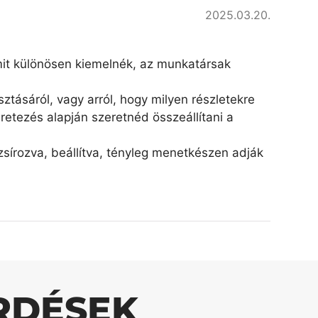
2025.03.20.
amit különösen kiemelnék, az munkatársak
ztásáról, vagy arról, hogy milyen részletekre
retezés alapján szeretnéd összeállítani a
írozva, beállítva, tényleg menetkészen adják
RDÉSEK