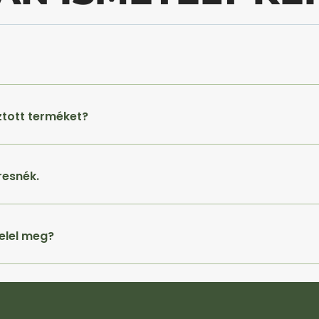
ztott terméket?
resnék.
elel meg?