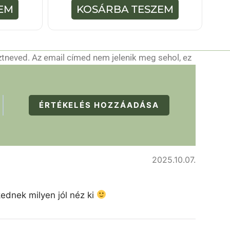
5
EM
KOSÁRBA TESZEM
-
b
ő
l
ztneved. Az email címed nem jelenik meg sehol, ez
ÉRTÉKELÉS HOZZÁADÁSA
2025.10.07.
kednek milyen jól néz ki