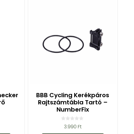
hecker
BBB Cycling Kerékpáros
rő
Rajtszámtábla Tartó –
NumberFix
0
3.990
Ft
a
z