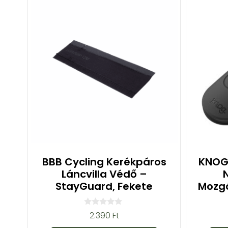
BBB Cycling Kerékpáros
KNOG 
Láncvilla Védő –
StayGuard, Fekete
Mozgá
0
2.390
Ft
a
z