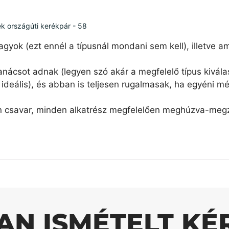
ék országúti kerékpár - 58
agyok (ezt ennél a típusnál mondani sem kell), illetve 
nácsot adnak (legyen szó akár a megfelelő típus kiválas
ideális), és abban is teljesen rugalmasak, ha egyéni mé
n csavar, minden alkatrész megfelelően meghúzva-megzs
AN ISMÉTELT KÉ