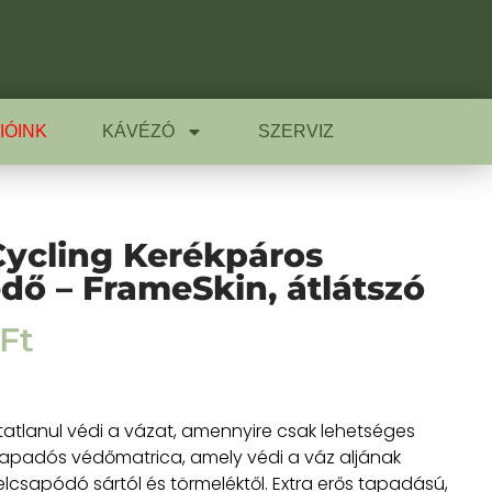
IÓINK
KÁVÉZÓ
SZERVIZ
ycling Kerékpáros
dő – FrameSkin, átlátszó
Ft
tatlanul védi a vázat, amennyire csak lehetséges
apadós védőmatrica, amely védi a váz aljának
elcsapódó sártól és törmeléktől. Extra erős tapadású,