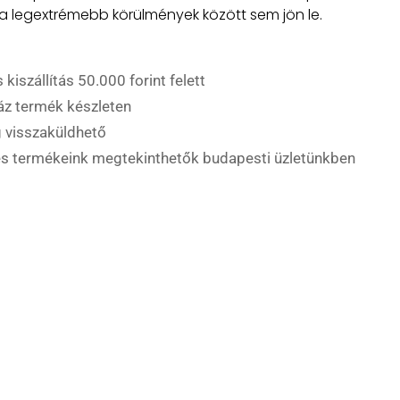
 legextrémebb körülmények között sem jön le.
 kiszállítás 50.000 forint felett
áz termék készleten
 visszaküldhető
es termékeink megtekinthetők budapesti üzletünkben