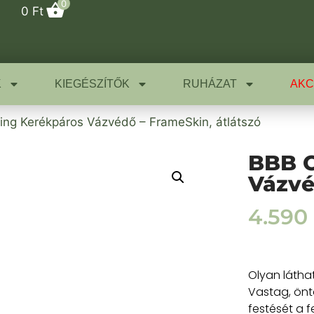
0
0
Ft
K
KIEGÉSZÍTŐK
RUHÁZAT
AKC
ing Kerékpáros Vázvédő – FrameSkin, átlátszó
BBB C
Vázvé
4.590
Olyan látha
Vastag, önt
festését a f