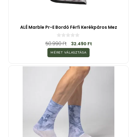
ALÉ Marble Pr-E Bordó Férfi Kerékpáros Mez
0
50.990
Ft
32.490
Ft
a
z
MÉRET VÁLASZTÁSA
5
-
b
ő
l