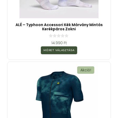
ALÉ – Typhoon Accessori Kék Márvány Mintás
Kerékpáros Zokni
0
14.990
Ft
a
z
MÉRET VÁLASZTÁSA
5
-
b
ő
l
Akció!