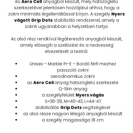
és
Aero Cell
anyagból készült, mely hatszögletű
szerkezetével jelentősen hozzájárul ahhoz, hogy a
zokni minimális légellenállással bírjon. A szegély
Nyers
vágott
Grip Dots
stabilizáló rendszerrel, amely a
zoknit ugyanabban a helyzetben tartja.
Az alsó rész rendkívül légáteresztő anyagból készült,
amely elősegíti a szellőzést és a nedvesség
elvezetését a testről.
Unisex – Marble Pr-E – Bordó férfi mezhez
passzoló zokni
aerodinamikus zokni
az
Aero Cell
anyag hatszögletű szerkezete
Q-Skin anyag
a szegélyfelület
Nyers vágás
S=36-39, M=40-43, L=44-47
stabilizálás
Grip Dots
segítségével
az alsó része nagyon lélegző anyagból készült
a szegély magassága 18 cm