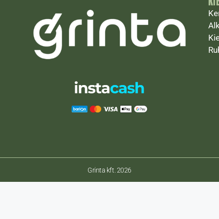
KI
Ke
Al
Ki
Ru
Grinta kft. 2026