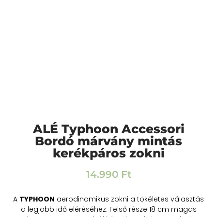
ALÉ Typhoon Accessori
Bordó márvány mintás
kerékpáros zokni
14.990
Ft
A
TYPHOON
aerodinamikus zokni a tökéletes választás
a legjobb idő eléréséhez. Felső része 18 cm magas