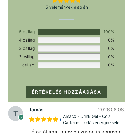
5 vélemények alapján
5 csillag
100%
4 csillag
0%
3 csillag
0%
2 csillag
0%
1 csillag
0%
ÉRTÉKELÉS HOZZÁADÁSA
Tamás
2026.08.08.
Amacx - Drink Gel - Cola
Caffeine - kólás energiazselé
Jó az állaga, nagy pulzuson is könnyen