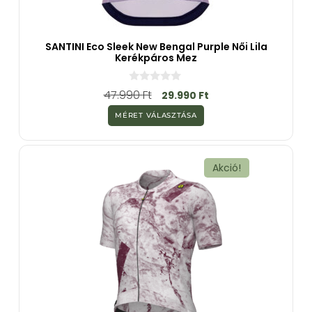
SANTINI Eco Sleek New Bengal Purple Női Lila
Kerékpáros Mez
0
47.990
Ft
29.990
Ft
a
z
MÉRET VÁLASZTÁSA
5
-
b
ő
l
Akció!