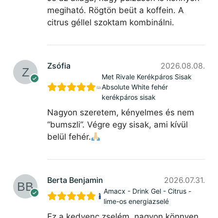
megiható. Rögtön beüt a koffein. A
citrus géllel szoktam kombinálni.
Zsófia
2026.08.08.
Met Rivale Kerékpáros Sisak
Absolute White fehér
kerékpáros sisak
Nagyon szeretem, kényelmes és nem
“bumszli”. Végre egy sisak, ami kívül
belül fehér.
Berta Benjamin
2026.07.31.
Amacx - Drink Gel - Citrus -
lime-os energiazselé
Ez a kedvenc zselém, nagyon könnyen