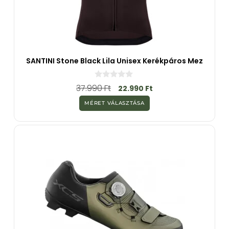
SANTINI Stone Black Lila Unisex Kerékpáros Mez
0
37.990
Ft
22.990
Ft
a
z
MÉRET VÁLASZTÁSA
5
-
b
ő
l