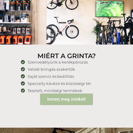
MIÉRT A GRINTA?
Szenvedélyünk a kerékpározás
Valódi bringás szakértők
Saját szerviz és beállítás
Specialty kávézó és közösségi tér
Tesztelt, minőségi termékek
Ismerj meg minket!