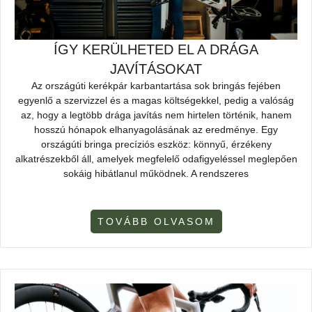
ÍGY KERÜLHETED EL A DRÁGA
JAVÍTÁSOKAT
Az országúti kerékpár karbantartása sok bringás fejében
egyenlő a szervizzel és a magas költségekkel, pedig a valóság
az, hogy a legtöbb drága javítás nem hirtelen történik, hanem
hosszú hónapok elhanyagolásának az eredménye. Egy
országúti bringa precíziós eszköz: könnyű, érzékeny
alkatrészekből áll, amelyek megfelelő odafigyeléssel meglepően
sokáig hibátlanul működnek. A rendszeres
TOVÁBB OLVASOM