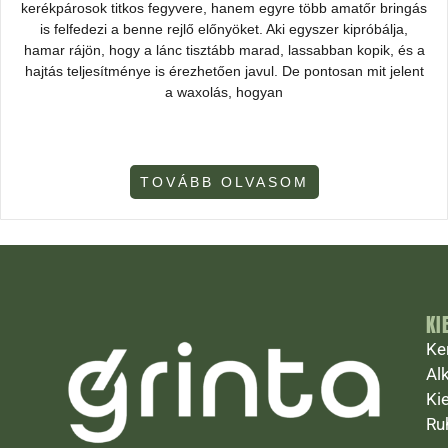
kerékpárosok titkos fegyvere, hanem egyre több amatőr bringás
is felfedezi a benne rejlő előnyöket. Aki egyszer kipróbálja,
hamar rájön, hogy a lánc tisztább marad, lassabban kopik, és a
hajtás teljesítménye is érezhetően javul. De pontosan mit jelent
a waxolás, hogyan
TOVÁBB OLVASOM
KI
Ke
Al
Ki
Ru