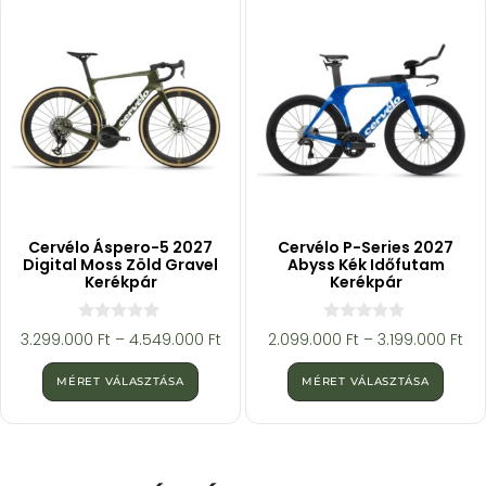
Cervélo Áspero-5 2027
Cervélo P-Series 2027
Digital Moss Zöld Gravel
Abyss Kék Időfutam
Kerékpár
Kerékpár
0
0
3.299.000
Ft
–
4.549.000
Ft
2.099.000
Ft
–
3.199.000
Ft
a
a
z
z
5
5
MÉRET VÁLASZTÁSA
MÉRET VÁLASZTÁSA
-
-
b
b
ő
ő
l
l