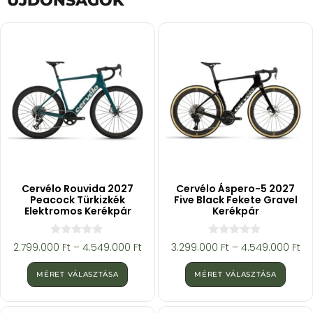
ÚJDONSÁGOK
Cervélo Rouvida 2027
Cervélo Áspero-5 2027
Peacock Türkizkék
Five Black Fekete Gravel
Elektromos Kerékpár
Kerékpár
0
0
2.799.000
Ft
–
4.549.000
Ft
3.299.000
Ft
–
4.549.000
Ft
a
a
z
z
5
5
MÉRET VÁLASZTÁSA
MÉRET VÁLASZTÁSA
-
-
b
b
ő
ő
l
l