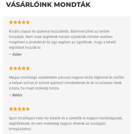
VÁSÁRLÓINK MONDTÁK
Kiváló csapat és szakmai hozzáértés. Bármivel jöhet az ember
hozzájuk. Nem csak segítenek hanem szeretnék minden esetben
megérteni a problémát és úgy segíteni az ügyfélnek , hogy a lehető
legtöbbet hozzák ki.
–
Ádám
Magas minőségű szakértelem párosul nagyon király légkörrel és staffal
a helyen szóval jó szívvel ajánlom mindenkinek és én is szívesen térek
vissza, ha majd szükség hozza.
–
Balázs
Igazi ötcsillagos hely! Az eladók és a szerelők is nagyon barátságosak,
segítőkészek, és nem mellesleg nagyon értenek az országúti
bringázáshoz.