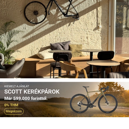
KIEMELT AJÁNLAT
SCOTT KERÉKPÁROK
Már 599.000 forinttól.
0% THM
Megnézem