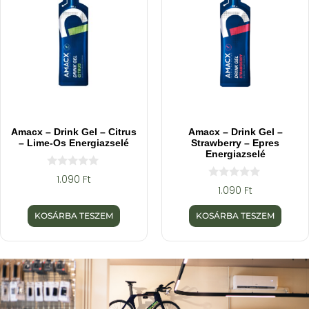
Amacx – Drink Gel – Citrus
Amacx – Drink Gel –
– Lime-Os Energiazselé
Strawberry – Epres
Energiazselé
0
1.090
Ft
a
0
1.090
Ft
z
a
5
z
-
5
KOSÁRBA TESZEM
KOSÁRBA TESZEM
b
-
ő
b
l
ő
l