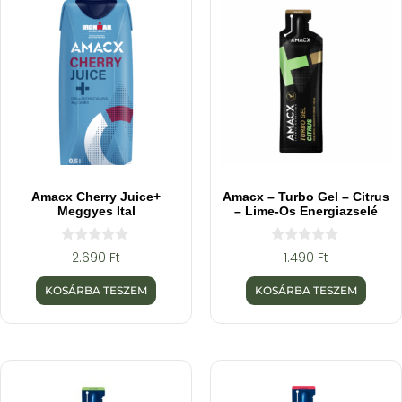
Amacx Cherry Juice+
Amacx – Turbo Gel – Citrus
Meggyes Ital
– Lime-Os Energiazselé
0
0
2.690
Ft
1.490
Ft
a
a
z
z
5
5
KOSÁRBA TESZEM
KOSÁRBA TESZEM
-
-
b
b
ő
ő
l
l