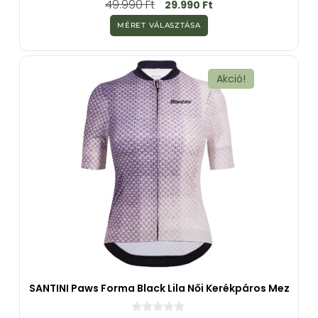
49.990
Ft
29.990
Ft
a
z
MÉRET VÁLASZTÁSA
5
-
b
ő
l
Akció!
SANTINI Paws Forma Black Lila Női Kerékpáros Mez