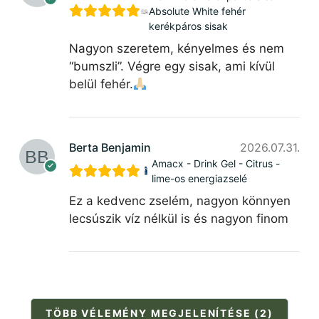
Absolute White fehér
kerékpáros sisak
Nagyon szeretem, kényelmes és nem
“bumszli”. Végre egy sisak, ami kívül
belül fehér.
Berta Benjamin
2026.07.31.
Amacx - Drink Gel - Citrus -
lime-os energiazselé
Ez a kedvenc zselém, nagyon könnyen
lecsúszik víz nélkül is és nagyon finom
TÖBB VÉLEMÉNY MEGJELENÍTÉSE (2)