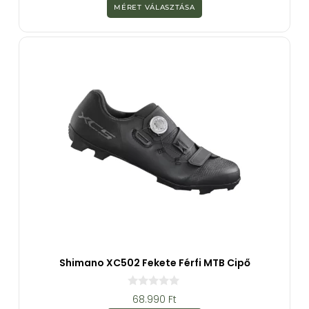
z
MÉRET VÁLASZTÁSA
5
-
b
ő
l
Shimano XC502 Fekete Férfi MTB Cipő
0
68.990
Ft
a