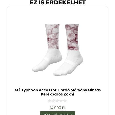
EZ IS ÉRDEKELHET
ALÉ Typhoon Accessori Bordó Márvány Mintás
Kerékpáros Zokni
0
14.990
Ft
a
z
MÉRET VÁLASZTÁSA