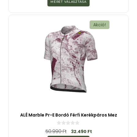
MÉRET VÁLASZTÁSA
5
-
b
ő
l
Akció!
ALÉ Marble Pr-E Bordó Férfi Kerékpáros Mez
0
50.990
Ft
32.490
Ft
a