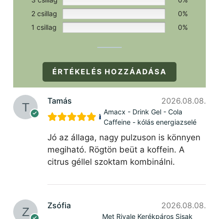
2 csillag
0%
1 csillag
0%
ÉRTÉKELÉS HOZZÁADÁSA
Tamás
2026.08.08.
Amacx - Drink Gel - Cola
Caffeine - kólás energiazselé
Jó az állaga, nagy pulzuson is könnyen
megiható. Rögtön beüt a koffein. A
citrus géllel szoktam kombinálni.
Zsófia
2026.08.08.
Met Rivale Kerékpáros Sisak