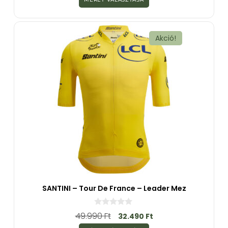
5
-
b
ő
l
Akció!
SANTINI – Tour De France – Leader Mez
0
49.990
Ft
32.490
Ft
a
z