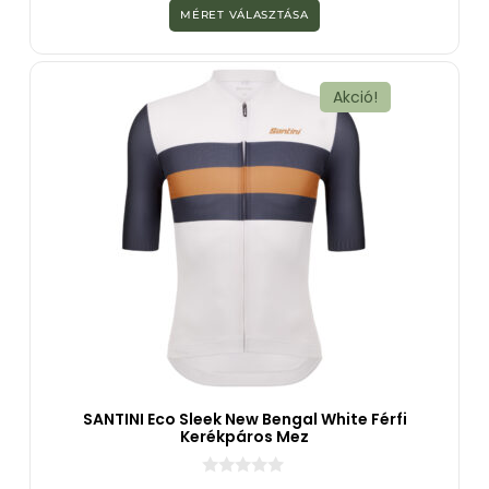
z
MÉRET VÁLASZTÁSA
5
-
b
ő
l
Akció!
SANTINI Eco Sleek New Bengal White Férfi
Kerékpáros Mez
0