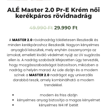
ALÉ Master 2.0 Pr-E Krém női
kerékpáros rövidnadrág
49.990
Ft
29.990
Ft
A
MASTER 2.0
rövidnadrág tökéletesen illeszkedik és
minden kerékpároshoz illeszkedik. Nagyon kényelmes
anyagból készültek, mely enyhén összenyomja az
izmokat, emellett kiváló védelmet nyújt az UV sugárzás
ellen is. A nadrág szabását kifejezetten úgy tervezték,
hogy mozgásszabadságot biztosítson, miközben a
nadrág a helyén marad. Az üde dizájn és a modern
színek a
MASTER 2.0
nadrágot egy univerzális
darabbá teszik, amely kombinálható a modern
trendekkel.
modern és friss dizájn
kényelmes anyag biztosítja a magas kényelmet
kényelmes W4 HF betét