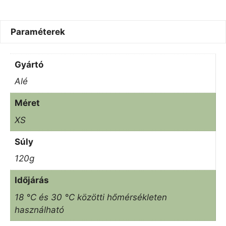
Paraméterek
Gyártó
Alé
Méret
XS
Súly
120g
Időjárás
18 °C és 30 °C közötti hőmérsékleten
használható