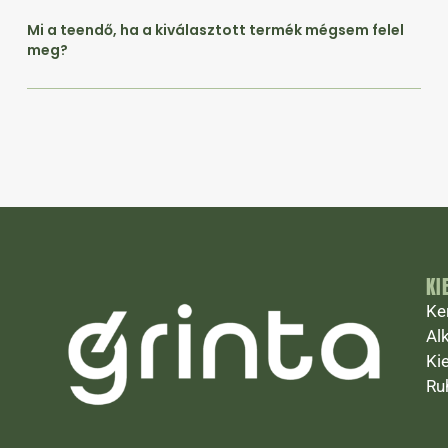
Mi a teendő, ha a kiválasztott termék mégsem felel
meg?
KI
Ke
Al
Ki
Ru