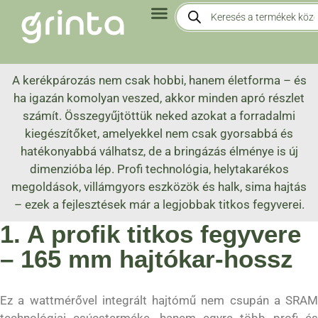
A kerékpározás nem csak hobbi, hanem életforma – és
ha igazán komolyan veszed, akkor minden apró részlet
számít. Összegyűjtöttük neked azokat a forradalmi
kiegészítőket, amelyekkel nem csak gyorsabbá és
hatékonyabbá válhatsz, de a bringázás élménye is új
dimenzióba lép. Profi technológia, helytakarékos
megoldások, villámgyors eszközök és halk, sima hajtás
– ezek a fejlesztések már a legjobbak titkos fegyverei.
1. A profik titkos fegyvere
– 165 mm hajtókar-hossz
Ez a wattmérővel integrált hajtómű nem csupán a SRAM