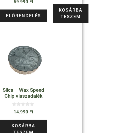
59.990
Ft
z
a
5
z
KOSÁRBA
-
5
b
ELŐRENDELÉS
TESZEM
-
ő
b
l
ő
l
Silca – Wax Speed
Chip viaszadalék
0
14.990
Ft
a
z
5
KOSÁRBA
-
b
TESZEM