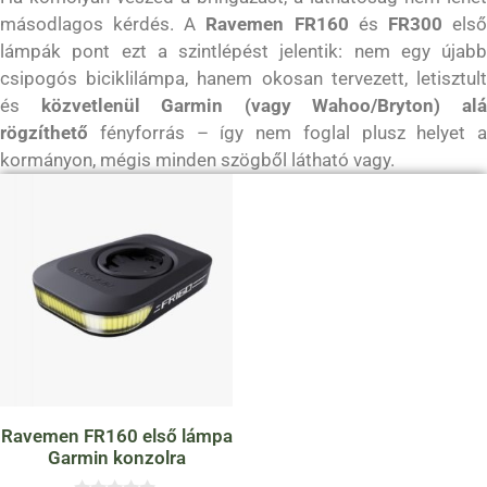
másodlagos kérdés. A
Ravemen FR160
és
FR300
els
lámpák pont ezt a szintlépést jelentik: nem egy újabb
csipogós biciklilámpa, hanem okosan tervezett, letisztult
és
közvetlenül Garmin (vagy Wahoo/Bryton) al
rögzíthető
fényforrás – így nem foglal plusz helyet a
kormányon, mégis minden szögből látható vagy.
Ravemen FR160 első lámpa
Garmin konzolra