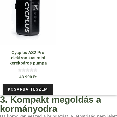
Cycplus AS2 Pro
elektronikus mini
kerékpáros pumpa
0
43.990
Ft
a
z
5
KOSÁRBA TESZEM
-
b
3. Kompakt megoldás a
ő
l
kormányodra
Ha komolyan veszed a bringázást, a láthatóság nem lehet