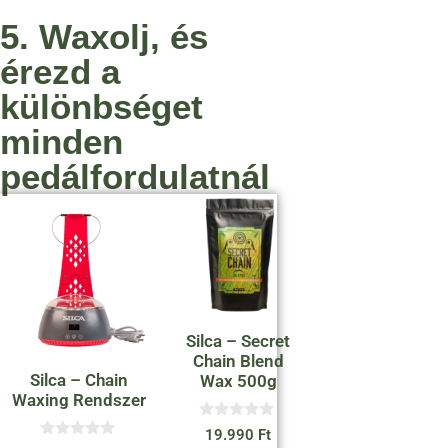
5. Waxolj, és
érezd a
különbséget
minden
pedálfordulatnál
Silca – Secret
Chain Blend
Silca – Chain
Wax 500g
Waxing Rendszer
0
19.990
Ft
a
0