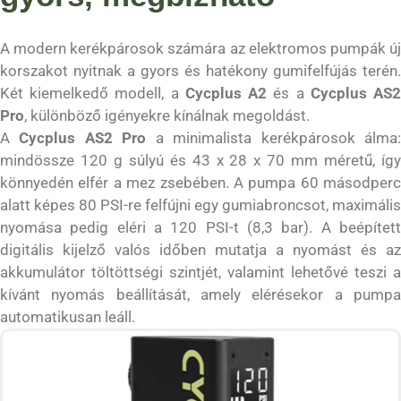
A modern kerékpárosok számára az elektromos pumpák új
korszakot nyitnak a gyors és hatékony gumifelfújás terén.
Két kiemelkedő modell, a
Cycplus A2
és a
Cycplus AS
Pro
, különböző igényekre kínálnak megoldást.
A
Cycplus AS2 Pro
a minimalista kerékpárosok álma
mindössze 120 g súlyú és 43 x 28 x 70 mm méretű, így
könnyedén elfér a mez zsebében.
A pumpa 60 másodperc
alatt képes 80 PSI-re felfújni egy gumiabroncsot, maximális
nyomása pedig eléri a 120 PSI-t (8,3 bar).
A beépítet
digitális kijelző valós időben mutatja a nyomást és az
akkumulátor töltöttségi szintjét, valamint lehetővé teszi a
kívánt nyomás beállítását, amely elérésekor a pumpa
automatikusan leáll.