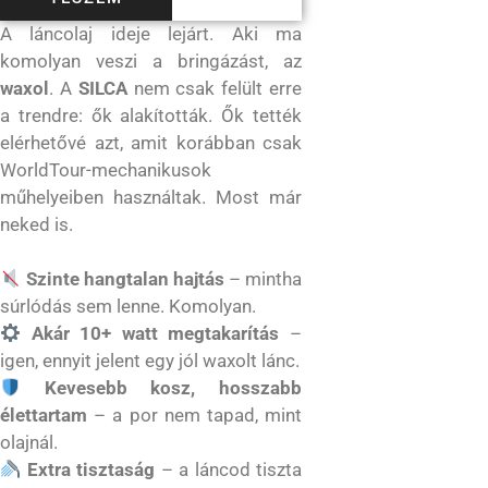
ő
l
A láncolaj ideje lejárt. Aki ma
komolyan veszi a bringázást, az
waxol
. A
SILCA
nem csak felült erre
a trendre: ők alakították. Ők tették
elérhetővé azt, amit korábban csak
WorldTour-mechanikusok
műhelyeiben használtak. Most már
neked is.
Szinte hangtalan hajtás
– mintha
súrlódás sem lenne. Komolyan.
Akár 10+ watt megtakarítás
–
igen, ennyit jelent egy jól waxolt lánc.
Kevesebb kosz, hosszabb
élettartam
– a por nem tapad, mint
olajnál.
Extra tisztaság
– a láncod tiszta