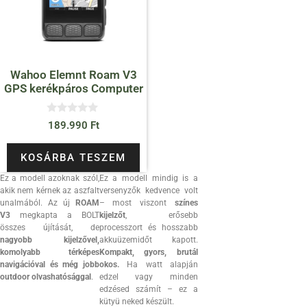
Wahoo Elemnt Roam V3
GPS kerékpáros Computer
0
189.990
Ft
a
z
5
KOSÁRBA TESZEM
-
b
Ez a modell azoknak szól,
Ez a modell mindig is a
ő
l
akik nem kérnek az aszfalt
versenyzők kedvence volt
unalmából. Az új
ROAM
– most viszont
színes
V3
megkapta a BOLT
kijelzőt
, erősebb
összes újítását, de
processzort és hosszabb
nagyobb kijelzővel,
akkuüzemidőt kapott.
komolyabb térképes
Kompakt, gyors, brutál
navigációval és még jobb
okos.
Ha watt alapján
outdoor olvashatósággal
.
edzel vagy minden
edzésed számít – ez a
kütyü neked készült.