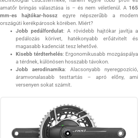
technológiai csúcsterméke, hanem egyre több profi és
amatőr bringás választása is – és nem véletlenül. A
165
mm-es hajtókar-hossz
egyre népszerűbb a moder
országúti kerékpárosok körében. Miért?
Jobb pedálfordulat
: A rövidebb hajtókar javítja 
pedálozás körívet, hatékonyabb erőátvitelt és
magasabb kadenciát tesz lehetővé.
Kisebb térdterhelés
: Ergonomikusabb mozgáspály
a térdnek, különösen hosszabb távokon.
Jobb aerodinamika
: Alacsonyabb nyeregpozíció
áramvonalasabb testtartás – apró előny, ami
versenyen sokat számít.