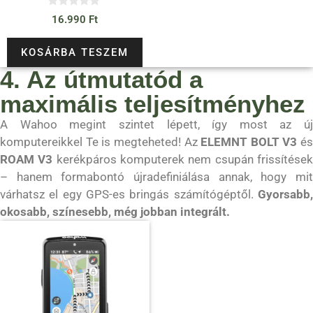
0
16.990
Ft
a
z
5
KOSÁRBA TESZEM
-
b
4. Az útmutatód a
ő
l
maximális teljesítményhez
A Wahoo megint szintet lépett, így most az új
komputereikkel Te is megteheted! Az
ELEMNT BOLT V3
és
ROAM V3
kerékpáros komputerek nem csupán frissítése
– hanem formabontó újradefiniálása annak, hogy mit
várhatsz el egy GPS-es bringás számítógéptől.
Gyorsabb,
okosabb, színesebb, még jobban integrált.