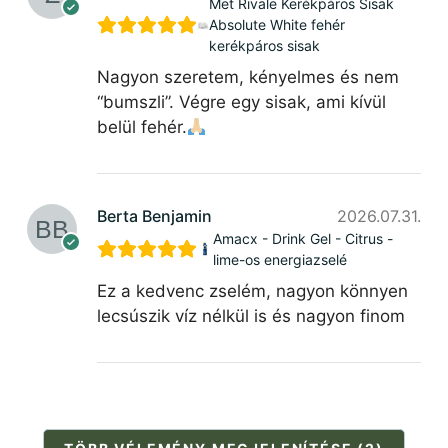
Met Rivale Kerékpáros Sisak
Absolute White fehér
kerékpáros sisak
Nagyon szeretem, kényelmes és nem
“bumszli”. Végre egy sisak, ami kívül
belül fehér.
Berta Benjamin
2026.07.31.
Amacx - Drink Gel - Citrus -
lime-os energiazselé
Ez a kedvenc zselém, nagyon könnyen
lecsúszik víz nélkül is és nagyon finom