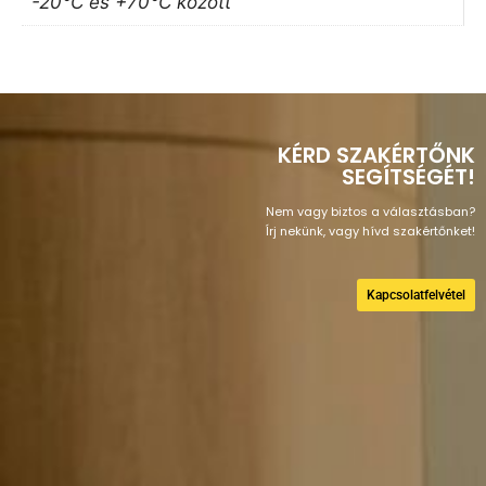
-20°C és +70°C között
KÉRD SZAKÉRTŐNK
SEGÍTSÉGÉT!
Nem vagy biztos a választásban?
Írj nekünk, vagy hívd szakértőnket!
Kapcsolatfelvétel