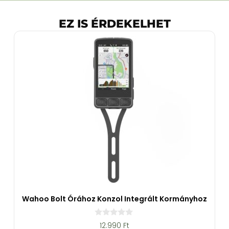
EZ IS ÉRDEKELHET
Wahoo Bolt Órához Konzol Integrált Kormányhoz
0
12.990
Ft