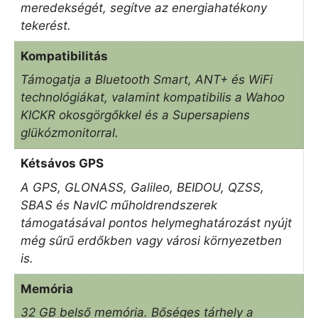
meredekségét, segítve az energiahatékony
tekerést.
Kompatibilitás
Támogatja a Bluetooth Smart, ANT+ és WiFi
technológiákat, valamint kompatibilis a Wahoo
KICKR okosgörgőkkel és a Supersapiens
glükózmonitorral.
Kétsávos GPS
A GPS, GLONASS, Galileo, BEIDOU, QZSS,
SBAS és NavIC műholdrendszerek
támogatásával pontos helymeghatározást nyújt
még sűrű erdőkben vagy városi környezetben
is.
Memória
32 GB belső memória. Bőséges tárhely a