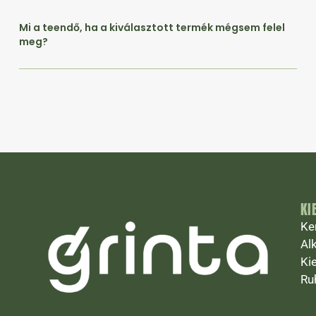
Mi a teendő, ha a kiválasztott termék mégsem felel
meg?
KI
Ke
Al
Ki
Ru