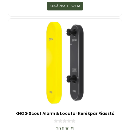
a
z
KOSÁRBA TESZEM
5
-
b
ő
l
KNOG Scout Alarm & Locator Kerékpár Riasztó
0
20.990
Ft