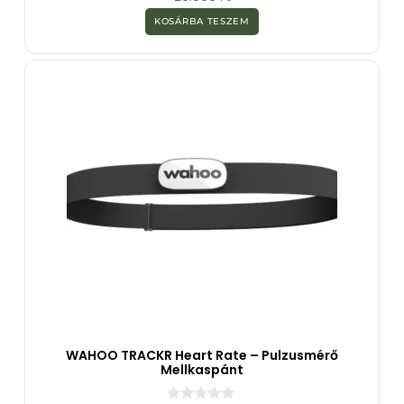
a
z
KOSÁRBA TESZEM
5
-
b
ő
l
WAHOO TRACKR Heart Rate – Pulzusmérő
Mellkaspánt