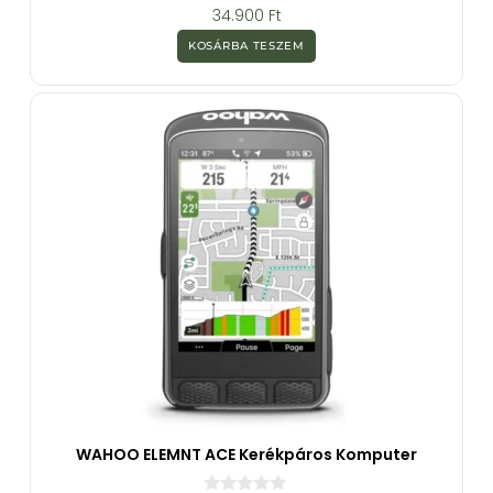
0
34.900
Ft
a
z
KOSÁRBA TESZEM
5
-
b
ő
l
WAHOO ELEMNT ACE Kerékpáros Komputer