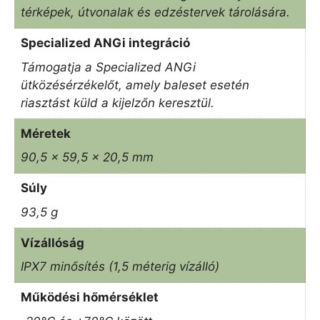
térképek, útvonalak és edzéstervek tárolására.
Specialized ANGi integráció
Támogatja a Specialized ANGi
ütközésérzékelőt, amely baleset esetén
riasztást küld a kijelzőn keresztül.
Méretek
90,5 x 59,5 x 20,5 mm
Súly
93,5 g
Vízállóság
IPX7 minősítés (1,5 méterig vízálló)
Működési hőmérséklet