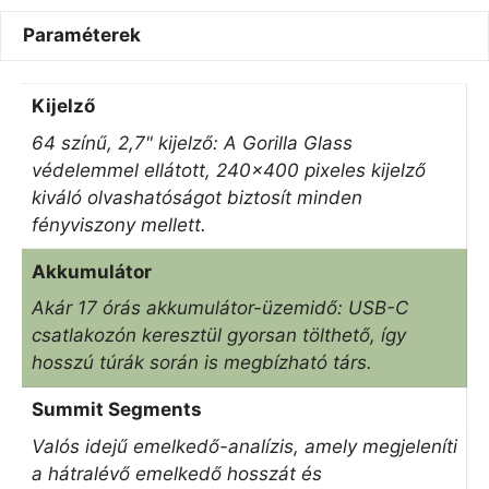
Paraméterek
Kijelző
64 színű, 2,7" kijelző: A Gorilla Glass
védelemmel ellátott, 240×400 pixeles kijelző
kiváló olvashatóságot biztosít minden
fényviszony mellett.
Akkumulátor
Akár 17 órás akkumulátor-üzemidő: USB-C
csatlakozón keresztül gyorsan tölthető, így
hosszú túrák során is megbízható társ.
Summit Segments
Valós idejű emelkedő-analízis, amely megjeleníti
a hátralévő emelkedő hosszát és