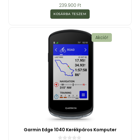
0
239.900
Ft
a
z
KOSÁRBA TESZEM
5
-
b
ő
l
Akció!
Garmin Edge 1040 Kerékpáros Komputer